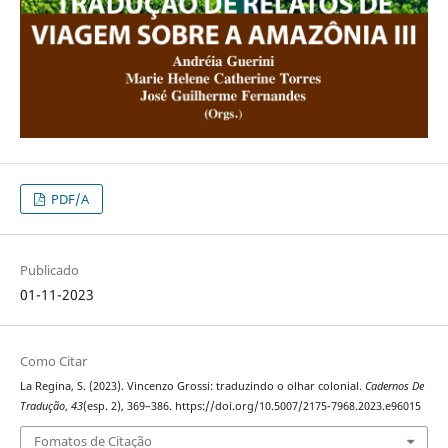
PDF/A
Publicado
01-11-2023
Como Citar
La Regina, S. (2023). Vincenzo Grossi: traduzindo o olhar colonial.
Cadernos De
Tradução
,
43
(esp. 2), 369–386. https://doi.org/10.5007/2175-7968.2023.e96015
Fomatos de Citação