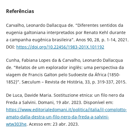
Referências
Carvalho, Leonardo Dallacqua de. “Diferentes sentidos da
eugenia galtoniana interpretados por Renato Kehl durante
a campanha eugênica brasileira”. Anos 90, 28, p. 1-14, 2021.
DOI:
https://doi.org/10.22456/1983-201X.101192
Cunha, Fabiana Lopes da & Carvalho, Leonardo Dallacqua
de. “Relatos de um explorador inglês: uma perspectiva da
viagem de Francis Galton pelo Sudoeste da África (1850-
1852)”. Sæculum – Revista de História, 33, p. 319-337, 2015.
De Luca, Davide Maria. Sostituzione etnica: un filo nero da
Freda a Salvini. Domani, 19 abr. 2023. Disponível em:
https://www.editorialedomani.it/politica/italia/il-complotto-
amato-dalla-destra-un-filo-nero-da-freda-a-salvini-
wtw303he
. Acesso em: 23 abr. 2023.