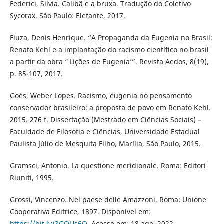
Federici, Silvia. Calibã e a bruxa. Tradução do Coletivo
Sycorax. São Paulo: Elefante, 2017.
Fiuza, Denis Henrique. “A Propaganda da Eugenia no Brasil:
Renato Kehl e a implantação do racismo científico no brasil
a partir da obra ‘'Lições de Eugenia’”. Revista Aedos, 8(19),
p. 85-107, 2017.
Goés, Weber Lopes. Racismo, eugenia no pensamento
conservador brasileiro: a proposta de povo em Renato Kehl.
2015. 276 f. Dissertação (Mestrado em Ciências Sociais) –
Faculdade de Filosofia e Ciências, Universidade Estadual
Paulista Júlio de Mesquita Filho, Marília, São Paulo, 2015.
Gramsci, Antonio. La questione meridionale. Roma: Editori
Riuniti, 1995.
Grossi, Vincenzo. Nel paese delle Amazzoni. Roma: Unione
Cooperativa Editrice, 1897. Disponível em:
https://bit.ly/3GOUs6O
. Acesso em: 18 ago. 2022.