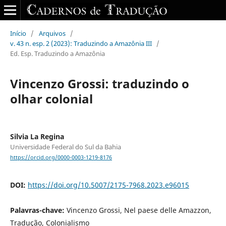
Início
/
Arquivos
/
v. 43 n. esp. 2 (2023): Traduzindo a Amazônia III
/
Ed. Esp. Traduzindo a Amazônia
Vincenzo Grossi: traduzindo o
olhar colonial
Silvia La Regina
Universidade Federal do Sul da Bahia
https://orcid.org/0000-0003-1219-8176
DOI:
https://doi.org/10.5007/2175-7968.2023.e96015
Palavras-chave:
Vincenzo Grossi, Nel paese delle Amazzon,
Tradução, Colonialismo