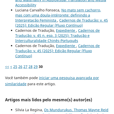
Accessibility
Luciana Carvalho Fonseca,
No mato sem cachorro,
mas com uma doula-intérprete: definindo a
Interpretação Feminista
,
Cadernos de Tradução: v. 45
(2025): Edição Regular (Fluxo Contínuo)
Cadernos de Tradução,
Expediente
,
Cadernos de
Tradução: v. 45 n. esp. 3 (2025): Tradução e
Interculturalidade Chinês-Português
Cadernos de Tradução,
Expediente
,
Cadernos de
Tradução: v. 45 (2025): Edição Regular (Fluxo
Contínuo)
<<
<
25
26
27
28
29
30
Você também pode
iniciar uma pesquisa avançada por
similaridade
para este artigo.
Artigos mais lidos pelo mesmo(s) autor(es)
Silvia La Regina,
Os Mundurukus. Thomas Mayne Reid