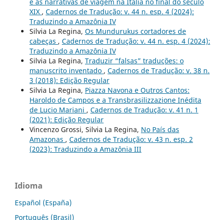
e as narrativas de viagem na Itália no final do século
XIX
,
Cadernos de Tradução: v. 44 n. esp. 4 (2024):
Traduzindo a Amazônia IV
Silvia La Regina,
Os Mundurukus cortadores de
cabeças
,
Cadernos de Tradução: v. 44 n. esp. 4 (2024):
Traduzindo a Amazônia IV
Silvia La Regina,
Traduzir “falsas” traduções: o
manuscrito inventado
,
Cadernos de Tradução: v. 38 n.
3 (2018): Edição Regular
Silvia La Regina,
Piazza Navona e Outros Cantos:
Haroldo de Campos e a Transbrasilizzazione Inédita
de Lucio Mariani
,
Cadernos de Tradução: v. 41 n. 1
(2021): Edição Regular
Vincenzo Grossi, Silvia La Regina,
No País das
Amazonas
,
Cadernos de Tradução: v. 43 n. esp. 2
(2023): Traduzindo a Amazônia III
Idioma
Español (España)
Português (Brasil)