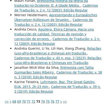
Mauri Furlan,
Brevíssima história da teoria da
tradução no Ocidente: II. A Idade Média.
,
Cadernos
de Tradução: v. 2 n. 12 (2003): Edição Regular
Werner Heidermann,
Apresentando o Europäisches
Übersetzer-Kollegium de Straelen.
,
Cadernos de
Tradução: v. 2 n. 12 (2003): Edição Regular
Andréa Cesco,
Aguilera, Elvira Cámara. Hacia una
traducción de calidad. Técnicas de revisión y
corrección de errores.
,
Cadernos de Tradução: v. 2 n.
12 (2003): Edição Regular
Andréia Guerini, Li Ye, Lili Han, Xiang Zhang,
Relações
luso-afro-brasileiras e chinesas em tradução
,
Cadernos de Tradução: v. 43 n. esp. 3 (2023): Relações
Luso-Afro-Brasileiras e Chinesas em Tradução
Janailton Mick Vitor da Silva,
Entrevista com Talita
Guimarães Sales Ribeiro
,
Cadernos de Tradução: v. 38
n. 3 (2018): Edição Regular
Karine Teixeira,
Luhrmann, Baz. The Great Gatsby.
EUA, 2013, 2h 23 min
,
Cadernos de Tradução: v. 39 n.
3 (2019): Edição Regular
<<
<
68
69
70
71
72
73
74
75
76
77
>
>>