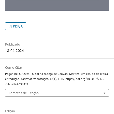
PDF/A
Publicado
18-04-2024
Como Citar
Paganine, C. (2024). O sol na cabeça de Geovani Martins: um estudo de crítica
e tradução.
Cadernos De Tradução
,
44
(1), 1–16. https://doi.org/10.5007/2175-
7968.2024.e96393
Fomatos de Citação
Edição