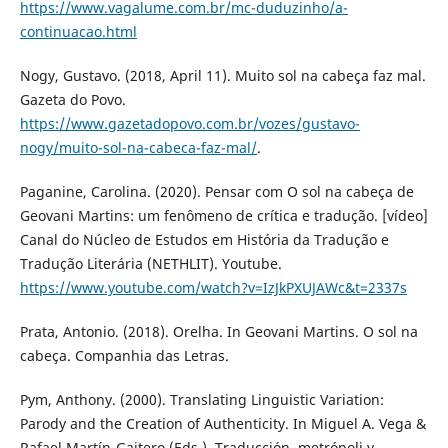
https://www.vagalume.com.br/mc-duduzinho/a-
continuacao.html
Nogy, Gustavo. (2018, April 11). Muito sol na cabeça faz mal.
Gazeta do Povo.
https://www.gazetadopovo.com.br/vozes/gustavo-
nogy/muito-sol-na-cabeca-faz-mal/
.
Paganine, Carolina. (2020). Pensar com O sol na cabeça de
Geovani Martins: um fenômeno de crítica e tradução. [vídeo]
Canal do Núcleo de Estudos em História da Tradução e
Tradução Literária (NETHLIT). Youtube.
https://www.youtube.com/watch?v=IzJkPXUJAWc&t=2337s
Prata, Antonio. (2018). Orelha. In Geovani Martins. O sol na
cabeça. Companhia das Letras.
Pym, Anthony. (2000). Translating Linguistic Variation:
Parody and the Creation of Authenticity. In Miguel A. Vega &
Rafael Martín-Gaitero (Eds.), Traducción, metrópoli y