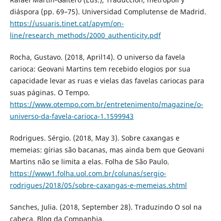
diáspora (pp. 69–75). Universidad Complutense de Madrid.
https://usuaris.tinet.cat/apym/on-
line/research_methods/2000_authenticity.pdf
Rocha, Gustavo. (2018, April14). O universo da favela
carioca: Geovani Martins tem recebido elogios por sua
capacidade levar as ruas e vielas das favelas cariocas para
suas páginas. O Tempo.
https://www.otempo.com.br/entretenimento/magazine/o-
universo-da-favela-carioca-1.1599943
Rodrigues. Sérgio. (2018, May 3). Sobre caxangas e
memeias: gírias são bacanas, mas ainda bem que Geovani
Martins não se limita a elas. Folha de São Paulo.
https://www1.folha.uol.com.br/colunas/sergio-
rodrigues/2018/05/sobre-caxangas-e-memeias.shtml
Sanches, Julia. (2018, September 28). Traduzindo O sol na
cabeça. Blog da Companhia.