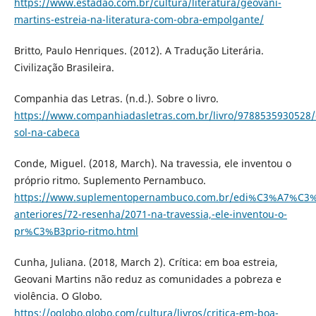
https://www.estadao.com.br/cultura/literatura/geovani-
martins-estreia-na-literatura-com-obra-empolgante/
Britto, Paulo Henriques. (2012). A Tradução Literária.
Civilização Brasileira.
Companhia das Letras. (n.d.). Sobre o livro.
https://www.companhiadasletras.com.br/livro/9788535930528/
sol-na-cabeca
Conde, Miguel. (2018, March). Na travessia, ele inventou o
próprio ritmo. Suplemento Pernambuco.
https://www.suplementopernambuco.com.br/edi%C3%A7%C3%
anteriores/72-resenha/2071-na-travessia,-ele-inventou-o-
pr%C3%B3prio-ritmo.html
Cunha, Juliana. (2018, March 2). Crítica: em boa estreia,
Geovani Martins não reduz as comunidades a pobreza e
violência. O Globo.
https://oglobo.globo.com/cultura/livros/critica-em-boa-