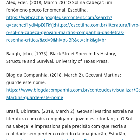
Alex, Eder. (2018, March 28) ‘O Sol na Cabeça’: um
fenômeno pouco fenomenal. Escotilha.
https://webcache.googleusercontent.com/search?
q=cache:f1ydMpDIFkYJ:https://escotilha.com.br/literatura/livro-
o-sol-na-cabeca-geovani-martins-companhia-das-letras-
resenha-critica/&cd=9&hl=pt-BR&ct=clnk&gl=br
Baugh, John. (1973). Black Street Speech: Its History,
Structure and Survival. University of Texas Press.
Blog da Companhia. (2018, March 2). Geovani Martins:
guarde este nome.
https://www.blogdacompanhia.com.br/conteudos/visualizar/Ge
Martins-guarde-este-nome
Brasil, Ubiratan. (2018, March 2). Geovani Martins estreia na
literatura com obra empolgante: jovem escritor lança 'O Sol
na Cabeça' e impressiona pela precisão com que recria a
realidade sem perder o colorido da imaginação. Estadão.