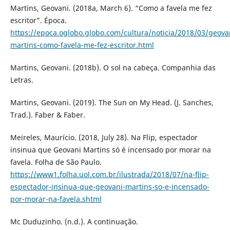
Martins, Geovani. (2018a, March 6). “Como a favela me fez
escritor”. Época.
https://epoca.oglobo.globo.com/cultura/noticia/2018/03/geova
martins-como-favela-me-fez-escritor.html
Martins, Geovani. (2018b). O sol na cabeça. Companhia das
Letras.
Martins, Geovani. (2019). The Sun on My Head. (J. Sanches,
Trad.). Faber & Faber.
Meireles, Maurício. (2018, July 28). Na Flip, espectador
insinua que Geovani Martins só é incensado por morar na
favela. Folha de São Paulo.
https://www1.folha.uol.com.br/ilustrada/2018/07/na-flip-
espectador-insinua-que-geovani-martins-so-e-incensado-
por-morar-na-favela.shtml
Mc Duduzinho. (n.d.). A continuação.