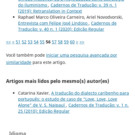
do iluminismo
,
Cadernos de Tradução: v. 39 n. 1
(2019): Retranslation in Context
Raphael Marco Oliveira Carneiro, Ariel Novodvorski,
Entrevista com Felipe José Lindoso
,
Cadernos de
Tradução: v. 40 n. 1 (2020): Edição Regular
<<
<
51
52
53
54
55
56
57
58
59
60
>
>>
Você também pode
iniciar uma pesquisa avançada por
similaridade
para este artigo.
Artigos mais lidos pelo mesmo(s) autor(es)
Catarina Xavier,
A tradução do dialecto caribenho para
português: o estudo de caso de “Love, Love, Love
Alone” de V. S. Naipaul
,
Cadernos de Tradução: v. 1 n.
25 (2010): Edição Regular
Idioma