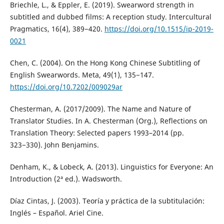
Briechle, L., & Eppler, E. (2019). Swearword strength in
subtitled and dubbed films: A reception study. Intercultural
Pragmatics, 16(4), 389−420.
https://doi.org/10.1515/ip-2019-
0021
Chen, C. (2004). On the Hong Kong Chinese Subtitling of
English Swearwords. Meta, 49(1), 135−147.
https://doi.org/10.7202/009029ar
Chesterman, A. (2017/2009). The Name and Nature of
Translator Studies. In A. Chesterman (Org.), Reflections on
Translation Theory: Selected papers 1993–2014 (pp.
323−330). John Benjamins.
Denham, K., & Lobeck, A. (2013). Linguistics for Everyone: An
Introduction (2ª ed.). Wadsworth.
Díaz Cintas, J. (2003). Teoría y práctica de la subtitulación:
Inglés – Español. Ariel Cine.