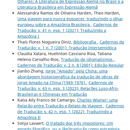
Olhares: A Literatura de Expressão Alemã no Brasil e a
Literatura Brasileira em Expressão Alemã
Alessandra Ramos de Oliveira Harden, Theo Harden,
Uma viagem para nunca esquecer: traduzindo o olhar
europeu sobre a Amazônia Brasileira
,
Cadernos de
Tradução: v. 41 n. esp. 1 (2021): Traduzindo a
Amazônia I
Thaís Flores Nogueira Diniz,
Bibliografia
,
Cadernos de
Tradução: v. 1 n. 7 (2001): Tradução Intersemiótica
Claudia Xatara, Huelinton Cassiano Riva, Tatiana
Helena Carvalho Rios,
Tradução de idiomatismos
,
Cadernos de Tradução: v. 2 n. 8 (2001): Edição Regular
Jianbo Zhang,
Jorge “Amado” pela China: uma
abordagem historiográfica da tradução de obras de
Jorge Amado na China (1949-1976)
,
Cadernos de
Tradução: v. 43 n. esp. 3 (2023): Relações Luso-Afro-
Brasileiras e Chinesas em Tradução
Katia Aily Franco de Camargo,
Charles Wiener: uma
Relação entre Tradução e Relato de Viagem
,
Cadernos
de Tradução: v. 42 n. esp. 1 (2022): Traduzindo a
Amazônia II
Sonja Lavaert,
O tratado dos três impostores: Um
enredo filosófico, ou a (Re)tradução como estratégia