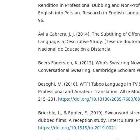
Rendition in Professional Dubbing and Non-Prof
English into Persian. Research in English Langu
96.
Ávila Cabrera, J. J. (2014). The Subtitling of Off
Language: a Descriptive Study. [Tese de doutor
Nacional de Educación a Distancia.
Beers Fägersten, K. (2012). Who’s Swearing Now?
Conversational Swearing. Cambridge Scholars P
Beseghi, M. (2016). WTF! Taboo Language in TV S
Professional and Amateur Translation. Altre Mode
215−231.
https://doi.org/10.13130/2035-7680/6
Briechle, L., & Eppler, E. (2019). Swearword stre
dubbed films: A reception study. Intercultural P
https://doi.org/10.1515/ip-2019-0021