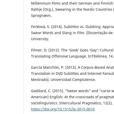
Millennium Films and their German and Finnish 
Rathje (Org.), Swearing in the Nordic Countries
Sprognævn.
Ferklová, S. (2014). Subtitles vs. Dubbing: Appro
Swear Words and Slang in Film. [Dissertação de
University.
Filmer, D. (2012). The ‘Gook’ Goes ‘Gay’: Cultural
Translating Offensive Language. InTRAlinea, 14.
García Manchón, P. (2013). A Corpus-Based Anal
Translation in DVD Subtitles and Internet Fansu
Mestrado]. Universidad Complutense.
Goddard, C. (2015). “Swear words” and “curse w
American) English: At the crossroads of pragma
sociolinguistics. Intercultural Pragmatics, 12(2)
https://doi.org/10.1515/ip-2015-0010