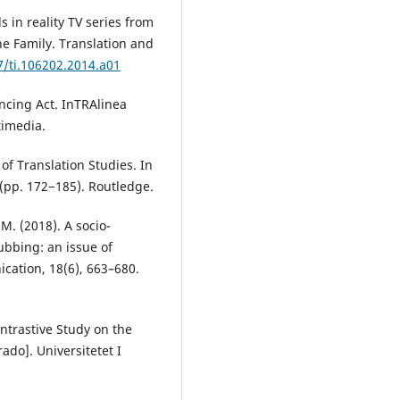
 in reality TV series from
he Family. Translation and
7/ti.106202.2014.a01
ancing Act. InTRAlinea
timedia.
of Translation Studies. In
 (pp. 172−185). Routledge.
M. (2018). A socio-
ubbing: an issue of
cation, 18(6), 663–680.
ontrastive Study on the
ado]. Universitetet I