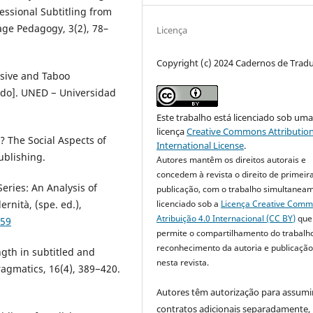
essional Subtitling from
age Pedagogy, 3(2), 78–
Licença
Copyright (c) 2024 Cadernos de Trad
ensive and Taboo
ado]. UNED − Universidad
Este trabalho está licenciado sob um
licença
Creative Commons Attribution
 The Social Aspects of
International License
.
ublishing.
Autores mantêm os direitos autorais e
concedem à revista o direito de primeir
eries: An Analysis of
publicação, com o trabalho simultanea
rnità, (spe. ed.),
licenciado sob a
Licença Creative Com
Atribuição 4.0 Internacional (CC BY)
que
859
permite o compartilhamento do trabalh
reconhecimento da autoria e publicação 
ngth in subtitled and
nesta revista.
ragmatics, 16(4), 389−420.
Autores têm autorização para assumi
contratos adicionais separadamente,