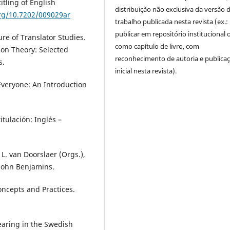
tling of English
distribuição não exclusiva da versão 
org/10.7202/009029ar
trabalho publicada nesta revista (ex.:
publicar em repositório institucional 
e of Translator Studies.
como capítulo de livro, com
ion Theory: Selected
reconhecimento de autoria e publica
s.
inicial nesta revista).
 Everyone: An Introduction
titulación: Inglés –
 L. van Doorslaer (Orgs.),
 John Benjamins.
Concepts and Practices.
wearing in the Swedish