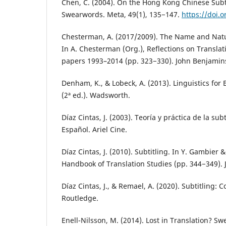
Chen, C. (2004). On the Hong Kong Chinese Subti
Swearwords. Meta, 49(1), 135−147.
https://doi.
Chesterman, A. (2017/2009). The Name and Natur
In A. Chesterman (Org.), Reflections on Translat
papers 1993–2014 (pp. 323−330). John Benjamin
Denham, K., & Lobeck, A. (2013). Linguistics for
(2ª ed.). Wadsworth.
Díaz Cintas, J. (2003). Teoría y práctica de la sub
Español. Ariel Cine.
Díaz Cintas, J. (2010). Subtitling. In Y. Gambier &
Handbook of Translation Studies (pp. 344−349).
Díaz Cintas, J., & Remael, A. (2020). Subtitling: 
Routledge.
Enell-Nilsson, M. (2014). Lost in Translation? S