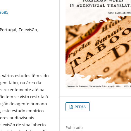
99685
Portugal, Televisão,
 vários estudos têm sido
gem tabu, na área da
s recentemente até na
o tem se visto restrita à
igação do agente humano
PFD/A
 este estudo empírico
tores audiovisuais
levisão de sinal aberto
Publicado