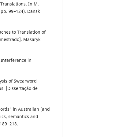
Translations. In M.
 (pp. 99−124). Dansk
aches to Translation of
 mestrado]. Masaryk
 Interference in
ysis of Swearword
bs. [Dissertação de
ords” in Australian (and
tics, semantics and
, 189−218.