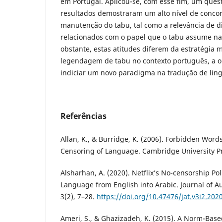
em Portugal. Aplicou-se, com esse fim, um quest
resultados demostraram um alto nível de conco
manutenção do tabu, tal como a relevância de d
relacionados com o papel que o tabu assume nas
obstante, estas atitudes diferem da estratégia
legendagem de tabu no contexto português, a o
indiciar um novo paradigma na tradução de li
Referências
Allan, K., & Burridge, K. (2006). Forbidden Word
Censoring of Language. Cambridge University P
Alsharhan, A. (2020). Netflix’s No-censorship Pol
Language from English into Arabic. Journal of Au
3(2), 7–28.
https://doi.org/10.47476/jat.v3i2.202
Ameri, S., & Ghazizadeh, K. (2015). A Norm-Base