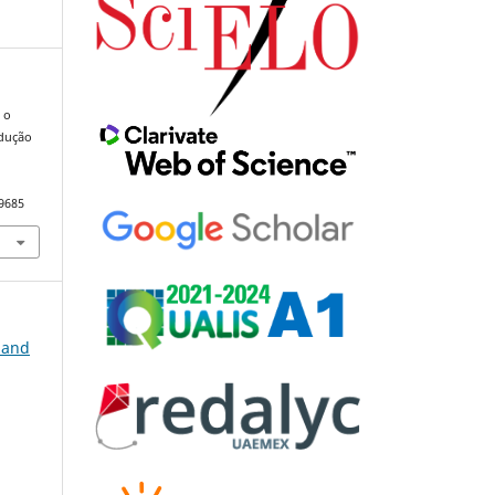
 o
adução
.
99685
, and