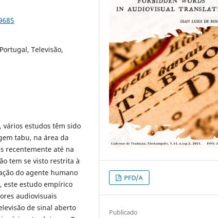
99685
Portugal, Televisão,
 vários estudos têm sido
gem tabu, na área da
s recentemente até na
o tem se visto restrita à
igação do agente humano
PFD/A
 este estudo empírico
tores audiovisuais
levisão de sinal aberto
Publicado