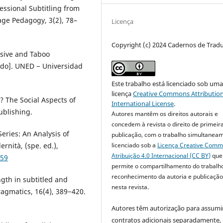
essional Subtitling from
age Pedagogy, 3(2), 78–
Licença
Copyright (c) 2024 Cadernos de Trad
ensive and Taboo
ado]. UNED − Universidad
Este trabalho está licenciado sob um
licença
Creative Commons Attribution
 The Social Aspects of
International License
.
ublishing.
Autores mantêm os direitos autorais e
concedem à revista o direito de primeir
eries: An Analysis of
publicação, com o trabalho simultanea
rnità, (spe. ed.),
licenciado sob a
Licença Creative Com
Atribuição 4.0 Internacional (CC BY)
que
859
permite o compartilhamento do trabalh
reconhecimento da autoria e publicação 
ngth in subtitled and
nesta revista.
ragmatics, 16(4), 389−420.
Autores têm autorização para assumi
contratos adicionais separadamente,