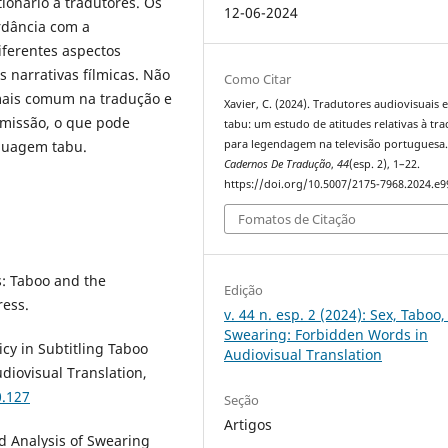
ionário a tradutores. Os
12-06-2024
rdância com a
iferentes aspectos
 narrativas fílmicas. Não
Como Citar
 mais comum na tradução e
Xavier, C. (2024). Tradutores audiovisuais e
missão, o que pode
tabu: um estudo de atitudes relativas à tr
para legendagem na televisão portuguesa
nguagem tabu.
Cadernos De Tradução
,
44
(esp. 2), 1–22.
https://doi.org/10.5007/2175-7968.2024.e
Fomatos de Citação
s: Taboo and the
Edição
ress.
v. 44 n. esp. 2 (2024): Sex, Taboo
Swearing: Forbidden Words in
icy in Subtitling Taboo
Audiovisual Translation
diovisual Translation,
0.127
Seção
Artigos
d Analysis of Swearing