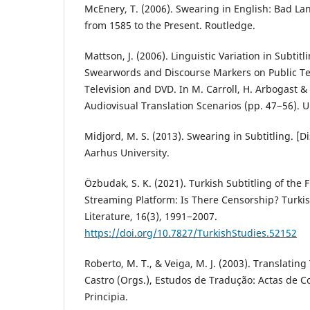
McEnery, T. (2006). Swearing in English: Bad L
from 1585 to the Present. Routledge.
Mattson, J. (2006). Linguistic Variation in Subtitl
Swearwords and Discourse Markers on Public Te
Television and DVD. In M. Carroll, H. Arbogast &
Audiovisual Translation Scenarios (pp. 47−56). 
Midjord, M. S. (2013). Swearing in Subtitling. [
Aarhus University.
Özbudak, S. K. (2021). Turkish Subtitling of the 
Streaming Platform: Is There Censorship? Turki
Literature, 16(3), 1991−2007.
https://doi.org/10.7827/TurkishStudies.52152
Roberto, M. T., & Veiga, M. J. (2003). Translatin
Castro (Orgs.), Estudos de Tradução: Actas de C
Principia.