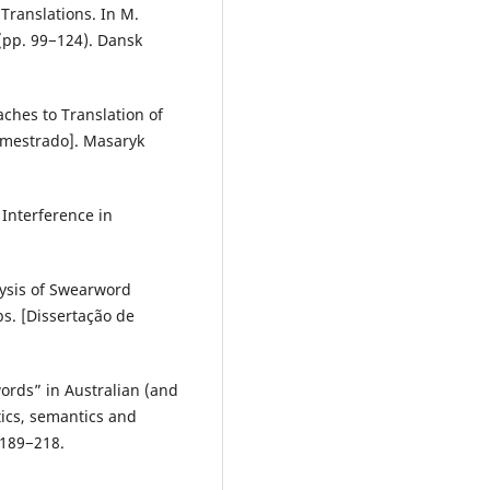
Translations. In M.
 (pp. 99−124). Dansk
aches to Translation of
 mestrado]. Masaryk
 Interference in
ysis of Swearword
bs. [Dissertação de
ords” in Australian (and
tics, semantics and
, 189−218.