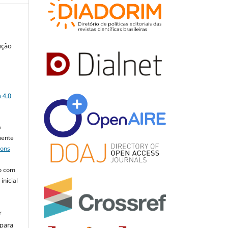
ução
a
 4.0
a
mente
mons
o com
inicial
r
 para