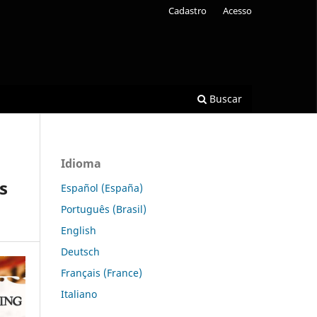
Cadastro
Acesso
Buscar
Idioma
s
Español (España)
Português (Brasil)
English
Deutsch
Français (France)
Italiano