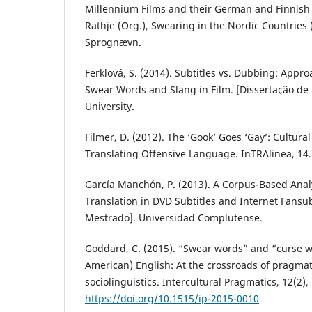
Millennium Films and their German and Finnish 
Rathje (Org.), Swearing in the Nordic Countries
Sprognævn.
Ferklová, S. (2014). Subtitles vs. Dubbing: Appro
Swear Words and Slang in Film. [Dissertação de
University.
Filmer, D. (2012). The ‘Gook’ Goes ‘Gay’: Cultural
Translating Offensive Language. InTRAlinea, 14.
García Manchón, P. (2013). A Corpus-Based Anal
Translation in DVD Subtitles and Internet Fansu
Mestrado]. Universidad Complutense.
Goddard, C. (2015). “Swear words” and “curse w
American) English: At the crossroads of pragma
sociolinguistics. Intercultural Pragmatics, 12(2)
https://doi.org/10.1515/ip-2015-0010