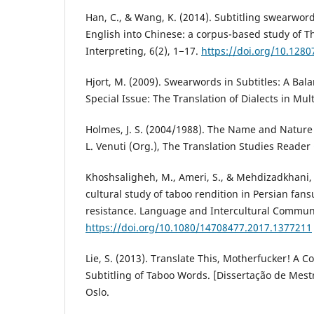
Han, C., & Wang, K. (2014). Subtitling swearwords
English into Chinese: a corpus-based study of T
Interpreting, 6(2), 1−17.
https://doi.org/10.1280
Hjort, M. (2009). Swearwords in Subtitles: A Bal
Special Issue: The Translation of Dialects in Mul
Holmes, J. S. (2004/1988). The Name and Nature 
L. Venuti (Org.), The Translation Studies Reader
Khoshsaligheh, M., Ameri, S., & Mehdizadkhani, 
cultural study of taboo rendition in Persian fans
resistance. Language and Intercultural Communi
https://doi.org/10.1080/14708477.2017.1377211
Lie, S. (2013). Translate This, Motherfucker! A C
Subtitling of Taboo Words. [Dissertação de Mestr
Oslo.