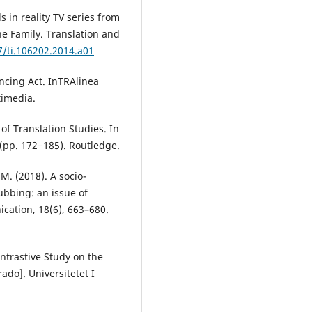
 in reality TV series from
he Family. Translation and
7/ti.106202.2014.a01
ancing Act. InTRAlinea
timedia.
of Translation Studies. In
 (pp. 172−185). Routledge.
M. (2018). A socio-
ubbing: an issue of
cation, 18(6), 663–680.
ontrastive Study on the
ado]. Universitetet I