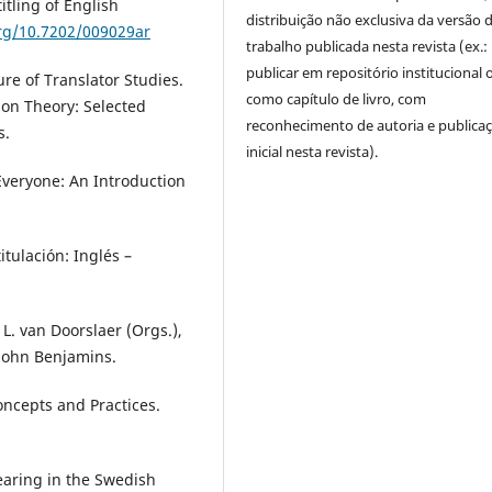
tling of English
distribuição não exclusiva da versão 
org/10.7202/009029ar
trabalho publicada nesta revista (ex.:
publicar em repositório institucional 
e of Translator Studies.
como capítulo de livro, com
ion Theory: Selected
reconhecimento de autoria e publica
s.
inicial nesta revista).
 Everyone: An Introduction
titulación: Inglés –
 L. van Doorslaer (Orgs.),
 John Benjamins.
Concepts and Practices.
wearing in the Swedish