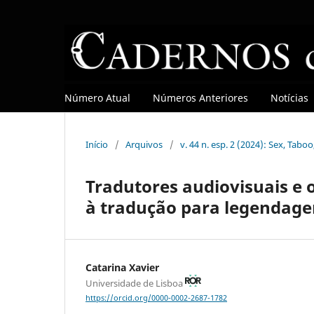
Número Atual
Números Anteriores
Notícias
Início
/
Arquivos
/
v. 44 n. esp. 2 (2024): Sex, Tab
Tradutores audiovisuais e 
à tradução para legendage
Catarina Xavier
Universidade de Lisboa
https://orcid.org/0000-0002-2687-1782