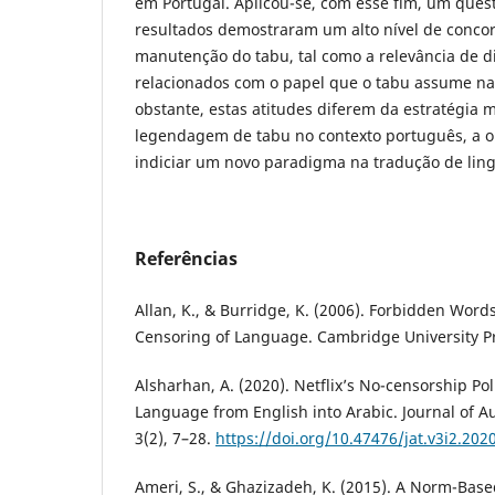
em Portugal. Aplicou-se, com esse fim, um quest
resultados demostraram um alto nível de conco
manutenção do tabu, tal como a relevância de d
relacionados com o papel que o tabu assume nas
obstante, estas atitudes diferem da estratégia
legendagem de tabu no contexto português, a o
indiciar um novo paradigma na tradução de li
Referências
Allan, K., & Burridge, K. (2006). Forbidden Word
Censoring of Language. Cambridge University P
Alsharhan, A. (2020). Netflix’s No-censorship Pol
Language from English into Arabic. Journal of Au
3(2), 7–28.
https://doi.org/10.47476/jat.v3i2.202
Ameri, S., & Ghazizadeh, K. (2015). A Norm-Base