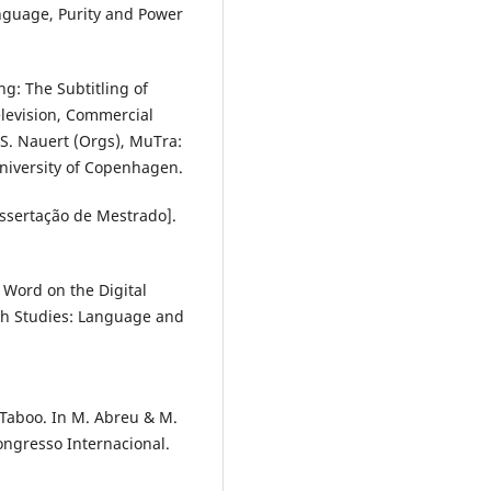
anguage, Purity and Power
ing: The Subtitling of
levision, Commercial
 S. Nauert (Orgs), MuTra:
University of Copenhagen.
Dissertação de Mestrado].
F Word on the Digital
sh Studies: Language and
g Taboo. In M. Abreu & M.
ongresso Internacional.