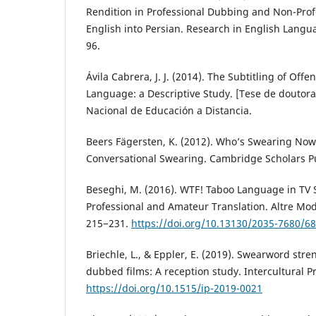
Rendition in Professional Dubbing and Non-Prof
English into Persian. Research in English Langu
96.
Ávila Cabrera, J. J. (2014). The Subtitling of Off
Language: a Descriptive Study. [Tese de doutor
Nacional de Educación a Distancia.
Beers Fägersten, K. (2012). Who’s Swearing Now?
Conversational Swearing. Cambridge Scholars P
Beseghi, M. (2016). WTF! Taboo Language in TV S
Professional and Amateur Translation. Altre Mode
215−231.
https://doi.org/10.13130/2035-7680/6
Briechle, L., & Eppler, E. (2019). Swearword stre
dubbed films: A reception study. Intercultural P
https://doi.org/10.1515/ip-2019-0021