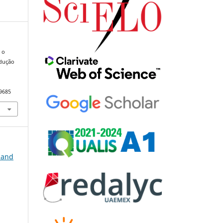
 o
adução
.
99685
, and