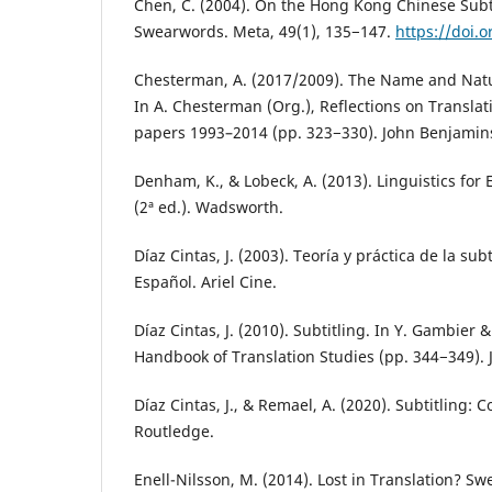
Chen, C. (2004). On the Hong Kong Chinese Subti
Swearwords. Meta, 49(1), 135−147.
https://doi.
Chesterman, A. (2017/2009). The Name and Natur
In A. Chesterman (Org.), Reflections on Translat
papers 1993–2014 (pp. 323−330). John Benjamin
Denham, K., & Lobeck, A. (2013). Linguistics for
(2ª ed.). Wadsworth.
Díaz Cintas, J. (2003). Teoría y práctica de la sub
Español. Ariel Cine.
Díaz Cintas, J. (2010). Subtitling. In Y. Gambier &
Handbook of Translation Studies (pp. 344−349).
Díaz Cintas, J., & Remael, A. (2020). Subtitling: 
Routledge.
Enell-Nilsson, M. (2014). Lost in Translation? S