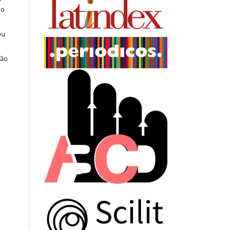
do
ou
ção