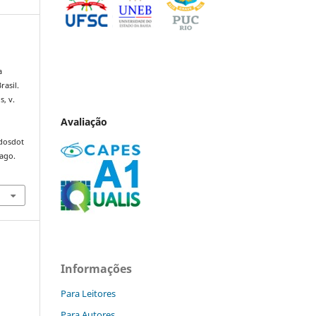
a
rasil.
s, v.
Avaliação
ndosdot
 ago.
Informações
Para Leitores
Para Autores