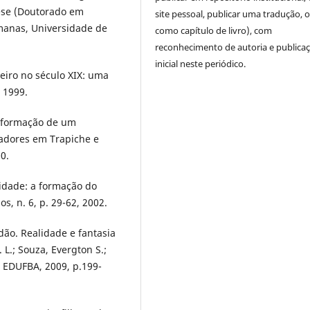
Tese (Doutorado em
site pessoal, publicar uma tradução, 
umanas, Universidade de
como capítulo de livro), com
reconhecimento de autoria e publica
inicial neste periódico.
neiro no século XIX: uma
 1999.
a formação de um
hadores em Trapiche e
0.
lidade: a formação do
os, n. 6, p. 29-62, 2002.
dão. Realidade e fantasia
L.; Souza, Evergton S.;
r: EDUFBA, 2009, p.199-