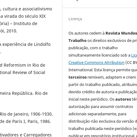
, cultura e associativismo
a virada do século XIX
Licença
ria) – Instituto de
ói, 2010.
Os autores cedem à
Revista Mundos
Trabalho
os direitos exclusivos de pr
 experiência de Lindolfo
publicação, com o trabalho
.
simultaneamente licenciado sob a
Lic
Creative Commons Attribution
(CC BY
d Reformism in Rio de
International. Esta licença permite qu
ional Review of Social
terceiros
remixem, adaptem e criem
partir do trabalho publicado, atribui
devido crédito de autoria e publicaçã
meira República. Rio de
inicial neste periódico. Os
autores
tê
autorização para assumir contratos
adicionais separadamente, para
io de Janeiro, 1906-1930.
distribuição não exclusiva da versão 
e de Paris I, Paris, 1986.
trabalho publicada neste periódico (e
stivadores e Carregadores
publicar em repositório institucional,