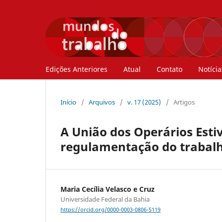
Edições Anteriores
Atual
Contato
Notícia
Início
/
Arquivos
/
v. 17 (2025)
/
Artigos
A União dos Operários Estiv
regulamentação do trabalho
Maria Cecília Velasco e Cruz
Universidade Federal da Bahia
https://orcid.org/0000-0003-0806-5119