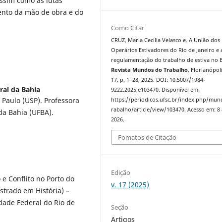
assim como as lutas
mento da mão de obra e do
Como Citar
CRUZ, Maria Cecília Velasco e. A União dos
Operários Estivadores do Rio de Janeiro e 
regulamentação do trabalho de estiva no B
Revista Mundos do Trabalho
, Florianópoli
17, p. 1–28, 2025. DOI: 10.5007/1984-
ral da Bahia
9222.2025.e103470. Disponível em:
 Paulo (USP). Professora
https://periodicos.ufsc.br/index.php/mu
rabalho/article/view/103470. Acesso em: 8
da Bahia (UFBA).
2026.
Fomatos de Citação
Edição
e Conflito no Porto do
v. 17 (2025)
strado em História) –
sidade Federal do Rio de
Seção
Artigos