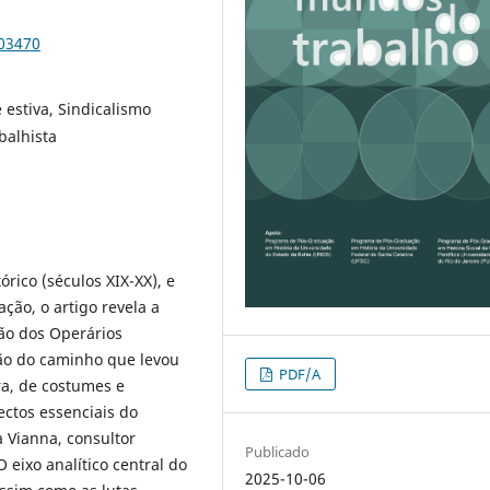
103470
estiva, Sindicalismo
balhista
rico (séculos XIX-XX), e
ção, o artigo revela a
ião dos Operários
são do caminho que levou
PDF/A
ira, de costumes e
ectos essenciais do
a Vianna, consultor
Publicado
 eixo analítico central do
2025-10-06