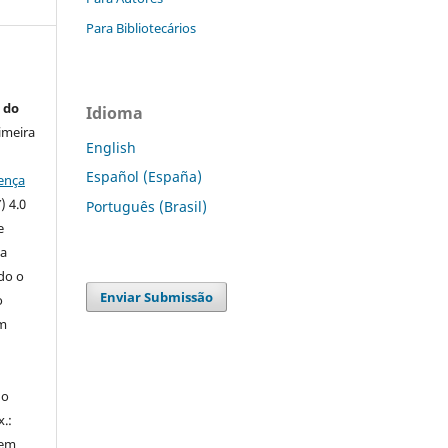
Para Bibliotecários
 do
Idioma
imeira
English
Español (España)
ença
) 4.0
Português (Brasil)
e
 a
ndo o
Enviar Submissão
o
m
do
x.:
 em