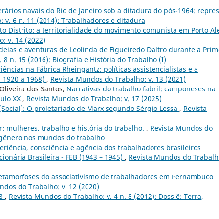
rários navais do Rio de Janeiro sob a ditadura do pós-1964: repre
 v. 6 n. 11 (2014): Trabalhadores e ditadura
o Distrito: a territorialidade do movimento comunista em Porto Al
: v. 14 (2022)
ideias e aventuras de Leolinda de Figueiredo Daltro durante a Prim
8 n. 15 (2016): Biografia e História do Trabalho (I)
ências na Fábrica Rheingantz: políticas assistencialistas e a
, 1920 a 1968)
,
Revista Mundos do Trabalho: v. 13 (2021)
Oliveira dos Santos,
Narrativas do trabalho fabril: camponeses na
culo XX
,
Revista Mundos do Trabalho: v. 17 (2025)
(Social): O proletariado de Marx segundo Sérgio Lessa
,
Revista
: mulheres, trabalho e história do trabalho.
,
Revista Mundos do
de gênero nos mundos do trabalho
eriência, consciência e agência dos trabalhadores brasileiros
ionária Brasileira - FEB (1943 – 1945)
,
Revista Mundos do Trabalho
metamorfoses do associativismo de trabalhadores em Pernambuco
ndos do Trabalho: v. 12 (2020)
 8
,
Revista Mundos do Trabalho: v. 4 n. 8 (2012): Dossiê: Terra,