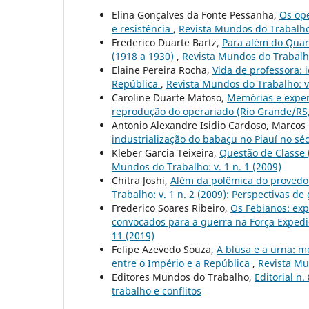
Elina Gonçalves da Fonte Pessanha,
Os ope
e resistência
,
Revista Mundos do Trabalho:
Frederico Duarte Bartz,
Para além do Quart
(1918 a 1930)
,
Revista Mundos do Trabalho
Elaine Pereira Rocha,
Vida de professora: 
República
,
Revista Mundos do Trabalho: v. 
Caroline Duarte Matoso,
Memórias e experi
reprodução do operariado (Rio Grande/RS
Antonio Alexandre Isidio Cardoso, Marcos 
industrialização do babaçu no Piauí no sé
Kleber Garcia Teixeira,
Questão de Classe 
Mundos do Trabalho: v. 1 n. 1 (2009)
Chitra Joshi,
Além da polêmica do provedor
Trabalho: v. 1 n. 2 (2009): Perspectivas 
Frederico Soares Ribeiro,
Os Febianos: exp
convocados para a guerra na Força Expedic
11 (2019)
Felipe Azevedo Souza,
A blusa e a urna: 
entre o Império e a República
,
Revista Mu
Editores Mundos do Trabalho,
Editorial n.
trabalho e conflitos