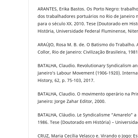
ARANTES, Erika Bastos. Os Porto Negro: trabalho
dos trabalhadores portuários no Rio de Janeiro n
para o século XX. 2010. Tese (Doutorado em Histó
História, Universidade Federal Fluminense, Niter
ARAÚJO, Rosa M. B. de. O Batismo do Trabalho. A
Collor, Rio de Janeiro: Civilização Brasileira, 1981
BATALHA, Claudio. Revolutionary Syndicalism an
Janeiro’s Labour Movement (1906-1920). Internat
History, 62, p. 75-103, 2017.
BATALHA, Claudio. O movimento operário na Pri
Janeiro: Jorge Zahar Editor, 2000.
BATALHA, Cláudio. Le Syndicalisme “Amarelo” a R
1986. Tese (Doutorado em História) – Universidad
CRUZ, Maria Cecília Velasco e. Virando o Jogo: E