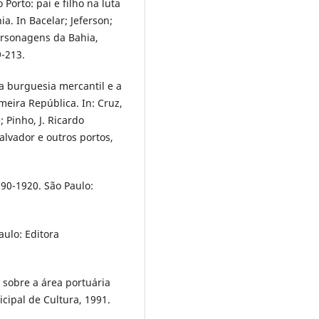
Porto: pai e filho na luta
a. In Bacelar; Jeferson;
 Personagens da Bahia,
-213.
 a burguesia mercantil e a
meira República. In: Cruz,
 Pinho, J. Ricardo
alvador e outros portos,
890-1920. São Paulo:
aulo: Editora
sobre a área portuária
icipal de Cultura, 1991.