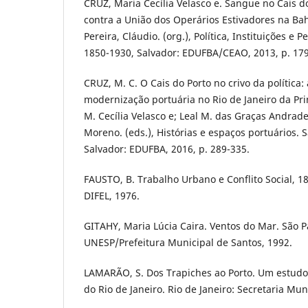
CRUZ, Maria Cecília Velasco e. Sangue no Cais do 
contra a União dos Operários Estivadores na Bahi
Pereira, Cláudio. (org.), Política, Instituições e
1850-1930, Salvador: EDUFBA/CEAO, 2013, p. 179
CRUZ, M. C. O Cais do Porto no crivo da política:
modernização portuária no Rio de Janeiro da Pri
M. Cecília Velasco e; Leal M. das Graças Andrade;
Moreno. (eds.), Histórias e espaços portuários. S
Salvador: EDUFBA, 2016, p. 289-335.
FAUSTO, B. Trabalho Urbano e Conflito Social, 1
DIFEL, 1976.
GITAHY, Maria Lúcia Caira. Ventos do Mar. São P
UNESP/Prefeitura Municipal de Santos, 1992.
LAMARÃO, S. Dos Trapiches ao Porto. Um estudo 
do Rio de Janeiro. Rio de Janeiro: Secretaria Mun