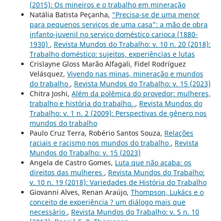
(2015): Os mineiros e o trabalho em mineração
Natália Batista Peçanha,
“Precisa-se de uma menor
para pequenos serviços de uma casa”: a mão de obra
infanto-juvenil no serviço doméstico carioca (1880-
1930)
,
Revista Mundos do Trabalho: v. 10 n. 20 (2018):
Trabalho doméstico: sujeitos, experiências e lutas
Crislayne Gloss Marão Alfagali, Fidel Rodríguez
Velásquez,
Vivendo nas minas, mineração e mundos
do trabalho
,
Revista Mundos do Trabalho: v. 15 (2023)
Chitra Joshi,
Além da polêmica do provedor: mulheres,
trabalho e história do trabalho.
,
Revista Mundos do
Trabalho: v. 1 n. 2 (2009): Perspectivas de gênero nos
mundos do trabalho
Paulo Cruz Terra, Robério Santos Souza,
Relações
raciais e racismo nos mundos do trabalho
,
Revista
Mundos do Trabalho: v. 15 (2023)
Angela de Castro Gomes,
Luta que não acaba: os
direitos das mulheres
,
Revista Mundos do Trabalho:
v. 10 n. 19 (2018): Variedades de História do Trabalho
Giovanni Alves, Renan Araújo,
Thompson, Lukács e o
conceito de experiência ? um diálogo mais que
necessário
,
Revista Mundos do Trabalho: v. 5 n. 10