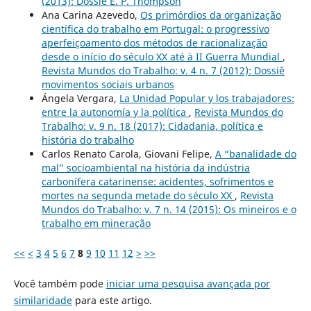
(2013): Dossiê E. P. Thompson
Ana Carina Azevedo,
Os primórdios da organização
científica do trabalho em Portugal: o progressivo
aperfeiçoamento dos métodos de racionalização
desde o início do século XX até à II Guerra Mundial
,
Revista Mundos do Trabalho: v. 4 n. 7 (2012): Dossiê
movimentos sociais urbanos
Ángela Vergara,
La Unidad Popular y los trabajadores:
entre la autonomía y la política
,
Revista Mundos do
Trabalho: v. 9 n. 18 (2017): Cidadania, política e
história do trabalho
Carlos Renato Carola, Giovani Felipe,
A “banalidade do
mal” socioambiental na história da indústria
carbonífera catarinense: acidentes, sofrimentos e
mortes na segunda metade do século XX
,
Revista
Mundos do Trabalho: v. 7 n. 14 (2015): Os mineiros e o
trabalho em mineração
<<
<
3
4
5
6
7
8
9
10
11
12
>
>>
Você também pode
iniciar uma pesquisa avançada por
similaridade
para este artigo.