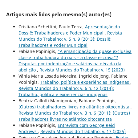
Artigos mais lidos pelo mesmo(s) autor(es)
Cristiana Schettini, Paulo Terra,
Apresentação do
Dossiê: Trabalhadores e Poder Municipal
,
Revista
Mundos do Trabalho: v. 5 n. 9 (2013): Dossiê:
Trabalhadores e Poder Municipal
Fabiane Popinigis,
“A emancipação da quase exclusiva
classe trabalhadora do país – a classe escrava”?
Disputas por indenização e salários na década da
abolição
,
Revista Mundos do Trabalho: v. 15 (2023)
Vânia Maria Losada Moreira, Ingrid de Jong, Fabiane
Popinigis,
Trabalho, política e experiências indígenas
,
Revista Mundos do Trabalho: v. 6 n. 12 (2014):
Trabalho, política e experiências indígenas
Beatriz Gallotti Mamigonian, Fabiane Popinigis,
(Outros) trabalhadores livres no atlântico oitocentista
,
Revista Mundos do Trabalho: v. 3 n. 6 (2011): (Outros)
Trabalhadores livres no atlântico oitocentista
Fabiane Popinigis,
Entrevista com George Reid
Andrews
,
Revista Mundos do Trabalho: v. 17 (2025)
Deivison Gonçalves Amaral, Fabiane Popinigis,
Fontes