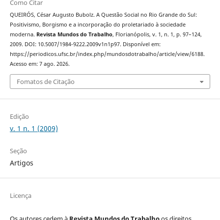
Como Citar
QUEIRÓS, César Augusto Bubolz. A Questão Social no Rio Grande do Sul:
Positivismo, Borgismo e a incorporação do proletariado à sociedade
moderna.
Revista Mundos do Trabalho
, Florianópolis, v. 1, n. 1, p. 97–124,
2009. DOI: 10.5007/1984-9222.2009v1n1p97. Disponível em:
https://periodicos.ufsc.br/index.php/mundosdotrabalho/article/view/6188.
Acesso em: 7 ago. 2026.
Fomatos de Citação
Edição
v. 1 n. 1 (2009)
Seção
Artigos
Licença
Os autores cedem à
Revista Mundos do Trabalho
os direitos