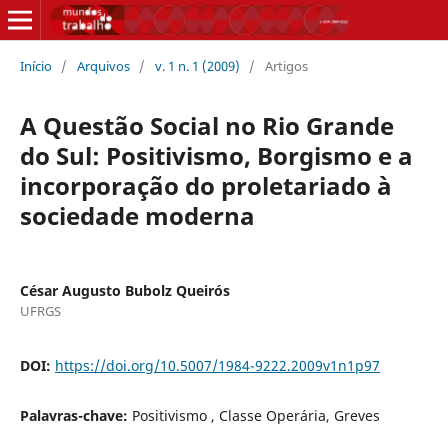
Início
/
Arquivos
/
v. 1 n. 1 (2009)
/
Artigos
A Questão Social no Rio Grande
do Sul: Positivismo, Borgismo e a
incorporação do proletariado à
sociedade moderna
César Augusto Bubolz Queirós
UFRGS
DOI:
https://doi.org/10.5007/1984-9222.2009v1n1p97
Palavras-chave:
Positivismo , Classe Operária, Greves