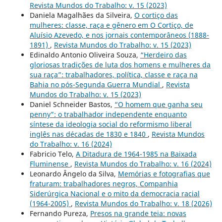
Revista Mundos do Trabalho: v. 15 (2023)
Daniela Magalhães da Silveira,
O cortiço das
mulheres: classe, raça e gênero em O Cortiço, de
Aluísio Azevedo, e nos jornais contemporâneos (1888-
1891)
,
Revista Mundos do Trabalho: v. 15 (2023)
Edinaldo Antonio Oliveira Souza,
“Herdeiro das
gloriosas tradições de luta dos homens e mulheres da
sua raça”: trabalhadores, política, classe e raça na
Bahia no pós-Segunda Guerra Mundial
,
Revista
Mundos do Trabalho: v. 15 (2023)
Daniel Schneider Bastos,
“O homem que ganha seu
penny”: o trabalhador independente enquanto
síntese da ideologia social do reformismo liberal
inglês nas décadas de 1830 e 1840
,
Revista Mundos
do Trabalho: v. 16 (2024)
Fabricio Telo,
A Ditadura de 1964-1985 na Baixada
Fluminense
,
Revista Mundos do Trabalho: v. 16 (2024)
Leonardo Ângelo da Silva,
Memórias e fotografias que
fraturam: trabalhadores negros, Companhia
Siderúrgica Nacional e o mito da democracia racial
(1964-2005)
,
Revista Mundos do Trabalho: v. 18 (2026)
Fernando Pureza,
Presos na grande teia: novas