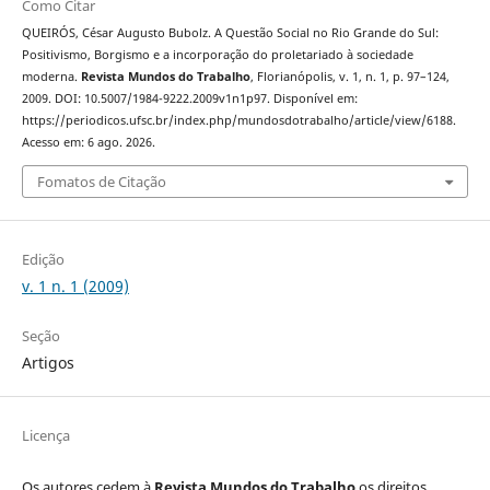
Como Citar
QUEIRÓS, César Augusto Bubolz. A Questão Social no Rio Grande do Sul:
Positivismo, Borgismo e a incorporação do proletariado à sociedade
moderna.
Revista Mundos do Trabalho
, Florianópolis, v. 1, n. 1, p. 97–124,
2009. DOI: 10.5007/1984-9222.2009v1n1p97. Disponível em:
https://periodicos.ufsc.br/index.php/mundosdotrabalho/article/view/6188.
Acesso em: 6 ago. 2026.
Fomatos de Citação
Edição
v. 1 n. 1 (2009)
Seção
Artigos
Licença
Os autores cedem à
Revista Mundos do Trabalho
os direitos