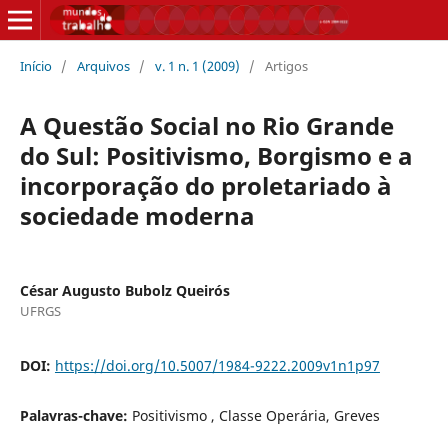
Início
/
Arquivos
/
v. 1 n. 1 (2009)
/
Artigos
A Questão Social no Rio Grande
do Sul: Positivismo, Borgismo e a
incorporação do proletariado à
sociedade moderna
César Augusto Bubolz Queirós
UFRGS
DOI:
https://doi.org/10.5007/1984-9222.2009v1n1p97
Palavras-chave:
Positivismo , Classe Operária, Greves