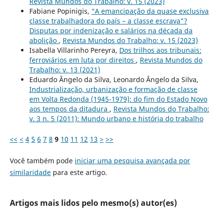
Revista Mundos do Trabalho: v. 15 (2023)
Fabiane Popinigis,
“A emancipação da quase exclusiva
classe trabalhadora do país – a classe escrava”?
Disputas por indenização e salários na década da
abolição
,
Revista Mundos do Trabalho: v. 15 (2023)
Isabella Villarinho Pereyra,
Dos trilhos aos tribunais:
ferroviários em luta por direitos
,
Revista Mundos do
Trabalho: v. 13 (2021)
Eduardo Ângelo da Silva, Leonardo Ângelo da Silva,
Industrialização, urbanização e formação de classe
em Volta Redonda (1945-1979): do fim do Estado Novo
aos tempos da ditadura
,
Revista Mundos do Trabalho:
v. 3 n. 5 (2011): Mundo urbano e história do trabalho
<<
<
4
5
6
7
8
9
10
11
12
13
>
>>
Você também pode
iniciar uma pesquisa avançada por
similaridade
para este artigo.
Artigos mais lidos pelo mesmo(s) autor(es)