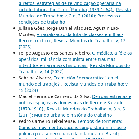
direitos: estratégias de reivindicação operária na
cidade-fábrica Rio Tinto (Paraíba, 1959-1964)
,
Revista
Mundos do Trabalho: v. 2 n. 3 (2010): Processos e
condições de trabalho
Juliana Góes, Jorge Daniel Vásquez, Agustin Laó-
Montes,
A racialização da luta de classes em Black
Reconstruction
,
Revista Mundos do Trabalho: v. 17
(2025)
Felipe Augusto dos Santos Ribeiro,
O médico, a fé e os
operários: militância comunista entre traumas,
interditos e narrativas históricas
,
Revista Mundos do
Trabalho: v. 14 (2022)
Sabrina Alvarez,
Transición "democrática" en el
mundo del trabajo?
,
Revista Mundos do Trabalho: v.
15 (2023)
Maciel Henrique Carneiro da Silva,
De ruas estreitas e
outros espaços: as domésticas de Recife e Salvador
(1870-1910)
,
Revista Mundos do Trabalho: v. 3 n. 5
(2011): Mundo urbano e história do trabalho
Pedro Carneiro Teixeirense,
Tempos de tormenta:
Como os movimentos sociais conquistaram a classe
política para a derrubada da ditadura no Brasil?
,