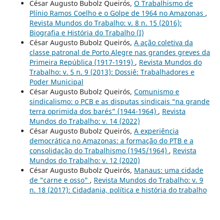
César Augusto Bubolz Queirós,
O Trabalhismo de
Plínio Ramos Coelho e o Golpe de 1964 no Amazonas
,
Revista Mundos do Trabalho: v. 8 n. 15 (2016):
Biografia e História do Trabalho (I)
César Augusto Bubolz Queirós,
A ação coletiva da
classe patronal de Porto Alegre nas grandes greves da
Primeira República (1917-1919)
,
Revista Mundos do
Trabalho: v. 5 n. 9 (2013): Dossiê: Trabalhadores e
Poder Municipal
César Augusto Bubolz Queirós,
Comunismo e
sindicalismo: o PCB e as disputas sindicais “na grande
terra oprimida dos barés” (1944-1964)
,
Revista
Mundos do Trabalho: v. 14 (2022)
César Augusto Bubolz Queirós,
A experiência
democrática no Amazonas: a formação do PTB e a
consolidação do Trabalhismo (1945/1964)
,
Revista
Mundos do Trabalho: v. 12 (2020)
César Augusto Bubolz Queirós,
Manaus: uma cidade
de "carne e osso"
,
Revista Mundos do Trabalho: v. 9
n. 18 (2017): Cidadania, política e história do trabalho