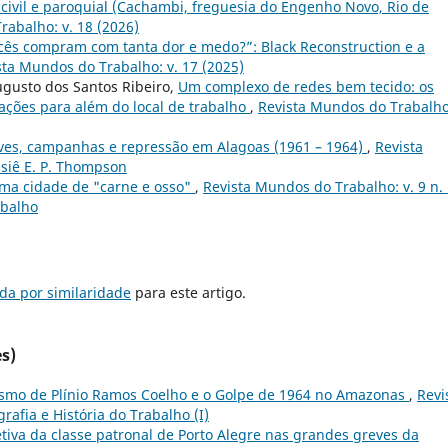
civil e paroquial (Cachambi, freguesia do Engenho Novo, Rio de
rabalho: v. 18 (2026)
cês compram com tanta dor e medo?”: Black Reconstruction e a
sta Mundos do Trabalho: v. 17 (2025)
Augusto dos Santos Ribeiro,
Um complexo de redes bem tecido: os
lações para além do local de trabalho
,
Revista Mundos do Trabalho:
ves, campanhas e repressão em Alagoas (1961 – 1964)
,
Revista
ssiê E. P. Thompson
ma cidade de "carne e osso"
,
Revista Mundos do Trabalho: v. 9 n.
abalho
da por similaridade
para este artigo.
s)
ismo de Plínio Ramos Coelho e o Golpe de 1964 no Amazonas
,
Revi
rafia e História do Trabalho (I)
etiva da classe patronal de Porto Alegre nas grandes greves da