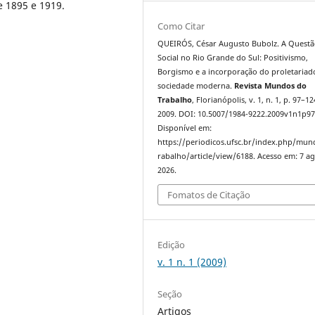
e 1895 e 1919.
Como Citar
QUEIRÓS, César Augusto Bubolz. A Quest
Social no Rio Grande do Sul: Positivismo,
Borgismo e a incorporação do proletariad
sociedade moderna.
Revista Mundos do
Trabalho
, Florianópolis, v. 1, n. 1, p. 97–12
2009. DOI: 10.5007/1984-9222.2009v1n1p97
Disponível em:
https://periodicos.ufsc.br/index.php/mu
rabalho/article/view/6188. Acesso em: 7 ag
2026.
Fomatos de Citação
Edição
v. 1 n. 1 (2009)
Seção
Artigos