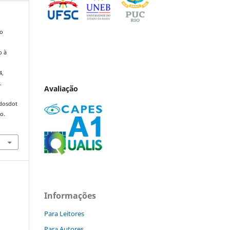
ão
o à
4,
.
Avaliação
ndosdot
o.
Informações
Para Leitores
Para Autores