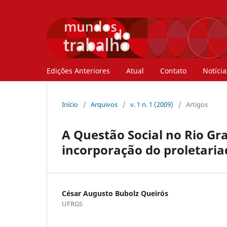
Edições Anteriores
Atual
Contato
Notícia
Início
/
Arquivos
/
v. 1 n. 1 (2009)
/
Artigos
A Questão Social no Rio Gr
incorporação do proletari
César Augusto Bubolz Queirós
UFRGS