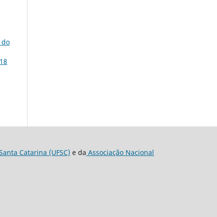
 do
 18
Santa Catarina (UFSC)
e da
Associação Nacional