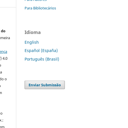
Para Bibliotecários
 do
Idioma
imeira
English
Español (España)
ença
) 4.0
Português (Brasil)
e
 a
ndo o
Enviar Submissão
o
m
do
x.:
 em