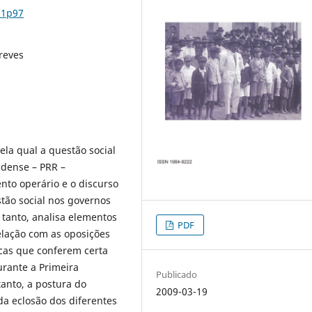
n1p97
Greves
ela qual a questão social
ndense – PRR –
to operário e o discurso
tão social nos governos
 tanto, analisa elementos
PDF
elação com as oposições
icas que conferem certa
urante a Primeira
Publicado
tanto, a postura do
2009-03-19
da eclosão dos diferentes