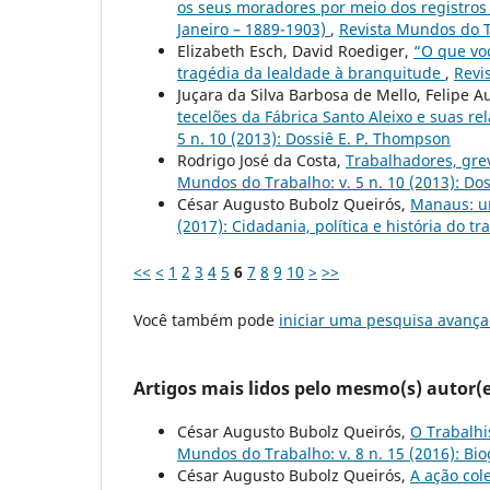
os seus moradores por meio dos registros 
Janeiro – 1889-1903)
,
Revista Mundos do T
Elizabeth Esch, David Roediger,
“O que vo
tragédia da lealdade à branquitude
,
Revi
Juçara da Silva Barbosa de Mello, Felipe 
tecelões da Fábrica Santo Aleixo e suas re
5 n. 10 (2013): Dossiê E. P. Thompson
Rodrigo José da Costa,
Trabalhadores, gre
Mundos do Trabalho: v. 5 n. 10 (2013): Do
César Augusto Bubolz Queirós,
Manaus: u
(2017): Cidadania, política e história do tr
<<
<
1
2
3
4
5
6
7
8
9
10
>
>>
Você também pode
iniciar uma pesquisa avança
Artigos mais lidos pelo mesmo(s) autor(e
César Augusto Bubolz Queirós,
O Trabalh
Mundos do Trabalho: v. 8 n. 15 (2016): Biog
César Augusto Bubolz Queirós,
A ação col