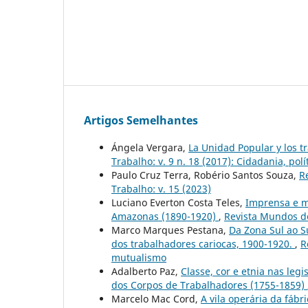
Artigos Semelhantes
Ángela Vergara,
La Unidad Popular y los tr
Trabalho: v. 9 n. 18 (2017): Cidadania, polí
Paulo Cruz Terra, Robério Santos Souza,
R
Trabalho: v. 15 (2023)
Luciano Everton Costa Teles,
Imprensa e m
Amazonas (1890-1920)
,
Revista Mundos do
Marco Marques Pestana,
Da Zona Sul ao S
dos trabalhadores cariocas, 1900-1920.
,
R
mutualismo
Adalberto Paz,
Classe, cor e etnia nas leg
dos Corpos de Trabalhadores (1755-1859)
Marcelo Mac Cord,
A vila operária da fáb