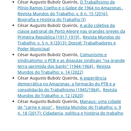
César Augusto Bubolz Queirós,
O Trabalhismo de
Plínio Ramos Coelho e o Golpe de 1964 no Amazonas
,
Revista Mundos do Trabalho: v. 8 n. 15 (2016):
Biografia e História do Trabalho (I)
César Augusto Bubolz Queirós,
A ação coletiva da
classe patronal de Porto Alegre nas grandes greves da
Primeira República (1917-1919)
,
Revista Mundos do
Trabalho: v. 5 n. 9 (2013): Dossiê: Trabalhadores e
Poder Municipal
César Augusto Bubolz Queirós,
Comunismo e
sindicalismo: o PCB e as disputas sindicais “na grande
terra oprimida dos barés” (1944-1964)
,
Revista
Mundos do Trabalho: v. 14 (2022)
César Augusto Bubolz Queirós,
A experiência
democrática no Amazonas: a formação do PTB e a
consolidação do Trabalhismo (1945/1964)
,
Revista
Mundos do Trabalho: v. 12 (2020)
César Augusto Bubolz Queirós,
Manaus: uma cidade
de "carne e osso"
,
Revista Mundos do Trabalho: v. 9
n. 18 (2017): Cidadania, política e história do trabalho