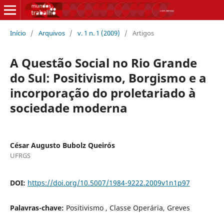
Início
/
Arquivos
/
v. 1 n. 1 (2009)
/
Artigos
A Questão Social no Rio Grande
do Sul: Positivismo, Borgismo e a
incorporação do proletariado à
sociedade moderna
César Augusto Bubolz Queirós
UFRGS
DOI:
https://doi.org/10.5007/1984-9222.2009v1n1p97
Palavras-chave:
Positivismo , Classe Operária, Greves