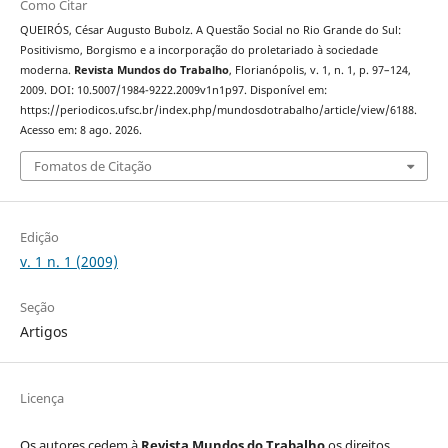
Como Citar
QUEIRÓS, César Augusto Bubolz. A Questão Social no Rio Grande do Sul:
Positivismo, Borgismo e a incorporação do proletariado à sociedade
moderna.
Revista Mundos do Trabalho
, Florianópolis, v. 1, n. 1, p. 97–124,
2009. DOI: 10.5007/1984-9222.2009v1n1p97. Disponível em:
https://periodicos.ufsc.br/index.php/mundosdotrabalho/article/view/6188.
Acesso em: 8 ago. 2026.
Fomatos de Citação
Edição
v. 1 n. 1 (2009)
Seção
Artigos
Licença
Os autores cedem à
Revista Mundos do Trabalho
os direitos