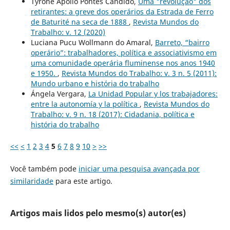
Tyrone Apollo Pontes Cândido,
Uma "revolução" dos
retirantes: a greve dos operários da Estrada de Ferro
de Baturité na seca de 1888
,
Revista Mundos do
Trabalho: v. 12 (2020)
Luciana Pucu Wollmann do Amaral,
Barreto, “bairro
operário”: trabalhadores, política e associativismo em
uma comunidade operária fluminense nos anos 1940
e 1950.
,
Revista Mundos do Trabalho: v. 3 n. 5 (2011):
Mundo urbano e história do trabalho
Ángela Vergara,
La Unidad Popular y los trabajadores:
entre la autonomía y la política
,
Revista Mundos do
Trabalho: v. 9 n. 18 (2017): Cidadania, política e
história do trabalho
<<
<
1
2
3
4
5
6
7
8
9
10
>
>>
Você também pode
iniciar uma pesquisa avançada por
similaridade
para este artigo.
Artigos mais lidos pelo mesmo(s) autor(es)