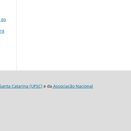
 do
 18
Santa Catarina (UFSC)
e da
Associação Nacional