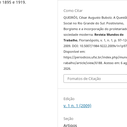
e 1895 e 1919.
Como Citar
QUEIRÓS, César Augusto Bubolz. A Quest
Social no Rio Grande do Sul: Positivismo,
Borgismo e a incorporação do proletariad
sociedade moderna.
Revista Mundos do
Trabalho
, Florianópolis, v. 1, n. 1, p. 97–12
2009. DOI: 10.5007/1984-9222.2009v1n1p97
Disponível em:
https://periodicos.ufsc.br/index.php/mu
rabalho/article/view/6188. Acesso em: 6 ag
2026.
Fomatos de Citação
Edição
v. 1 n. 1 (2009)
Seção
Artigos