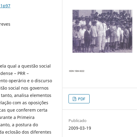
n1p97
Greves
ela qual a questão social
ndense – PRR –
to operário e o discurso
tão social nos governos
 tanto, analisa elementos
PDF
elação com as oposições
icas que conferem certa
urante a Primeira
Publicado
tanto, a postura do
2009-03-19
da eclosão dos diferentes