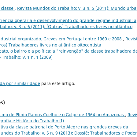
 classe
,
Revista Mundos do Trabalho: v. 3 n. 5 (2011): Mundo urb
riência operária e desenvolvimento do grande regime industrial: a
lho: v. 3 n. 6 (2011): (Outros) Trabalhadores livres no atlântico
industrial organizado. Greves em Portugal entre 1960 e 2008
,
Revis
os) Trabalhadores livres no atlântico oitocentista
icato, o bairro e a política: a "reinvenção" da classe trabalhadora d
Trabalho: v. 1 n. 1 (2009)
da por similaridade
para este artigo.
s)
ismo de Plínio Ramos Coelho e o Golpe de 1964 no Amazonas
,
Revi
rafia e História do Trabalho (I)
etiva da classe patronal de Porto Alegre nas grandes greves da
undos do Trabalho: v. 5 n. 9 (2013): Dossiê: Trabalhadores e Poder