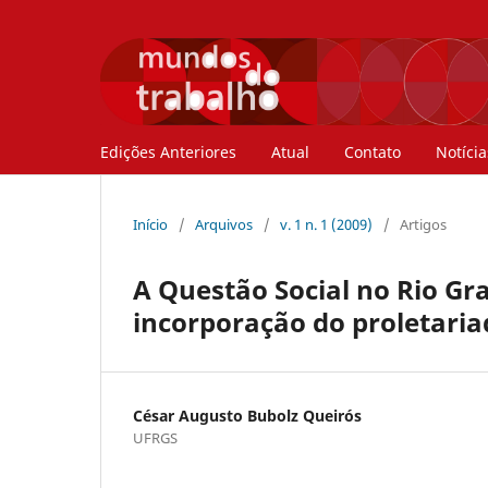
Edições Anteriores
Atual
Contato
Notícia
Início
/
Arquivos
/
v. 1 n. 1 (2009)
/
Artigos
A Questão Social no Rio Gr
incorporação do proletari
César Augusto Bubolz Queirós
UFRGS