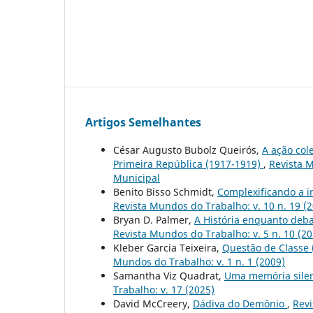
Artigos Semelhantes
César Augusto Bubolz Queirós,
A ação col
Primeira República (1917-1919)
,
Revista M
Municipal
Benito Bisso Schmidt,
Complexificando a i
Revista Mundos do Trabalho: v. 10 n. 19 (
Bryan D. Palmer,
A História enquanto deba
Revista Mundos do Trabalho: v. 5 n. 10 (2
Kleber Garcia Teixeira,
Questão de Classe 
Mundos do Trabalho: v. 1 n. 1 (2009)
Samantha Viz Quadrat,
Uma memória silenc
Trabalho: v. 17 (2025)
David McCreery,
Dádiva do Demônio
,
Revi