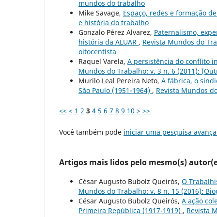
mundos do trabalho
Mike Savage,
Espaço, redes e formação de
e história do trabalho
Gonzalo Pérez Alvarez,
Paternalismo, expe
história da ALUAR
,
Revista Mundos do Traba
oitocentista
Raquel Varela,
A persistência do conflito 
Mundos do Trabalho: v. 3 n. 6 (2011): (Outr
Murilo Leal Pereira Neto,
A fábrica, o sind
São Paulo (1951-1964)
,
Revista Mundos do 
<<
<
1
2
3
4
5
6
7
8
9
10
>
>>
Você também pode
iniciar uma pesquisa avança
Artigos mais lidos pelo mesmo(s) autor(e
César Augusto Bubolz Queirós,
O Trabalh
Mundos do Trabalho: v. 8 n. 15 (2016): Biog
César Augusto Bubolz Queirós,
A ação col
Primeira República (1917-1919)
,
Revista M