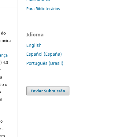
Para Bibliotecários
 do
Idioma
imeira
English
Español (España)
ença
) 4.0
Português (Brasil)
e
 a
ndo o
Enviar Submissão
o
m
do
x.:
 em