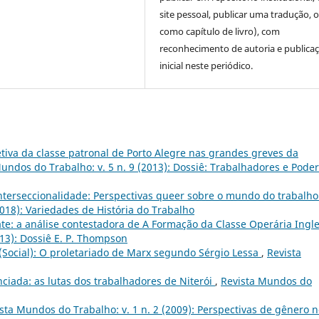
site pessoal, publicar uma tradução, 
como capítulo de livro), com
reconhecimento de autoria e publica
inicial neste periódico.
etiva da classe patronal de Porto Alegre nas grandes greves da
undos do Trabalho: v. 5 n. 9 (2013): Dossiê: Trabalhadores e Poder
nterseccionalidade: Perspectivas queer sobre o mundo do trabalh
2018): Variedades de História do Trabalho
te: a análise contestadora de A Formação da Classe Operária Ingl
013): Dossiê E. P. Thompson
(Social): O proletariado de Marx segundo Sérgio Lessa
,
Revista
iada: as lutas dos trabalhadores de Niterói
,
Revista Mundos do
sta Mundos do Trabalho: v. 1 n. 2 (2009): Perspectivas de gênero 