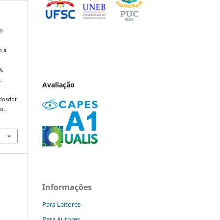
ão
o à
4,
.
Avaliação
ndosdot
o.
Informações
Para Leitores
Para Autores