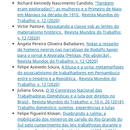
Richard Kennedy Nascimento Candido,
“Também
eram exploradas!”: as mulheres e o Primeiro de Maio
em Manaus na década de 1910
,
Revista Mundos do
Trabalho: v. 12 (2020)
Victor Pastore,
Resgatando a classe sob as lentes do
materialismo histórico
,
Revista Mundos do Trabalho:
v. 12 (2020)
Ângela Pereira Oliveira Balladares,
Notas a respeito
de homens negros nas narrativas de Rodolfo Xavier
para o jornal A Alvorada (Pelotas, Pós-abolição)
,
Revista Mundos do Trabalho: v. 12 (2020)
Felipe Azevedo Souza,
A blusa e a urna: metamorfoses
do associativismo de trabalhadores em Pernambuco
entre o Império e a República
,
Revista Mundos do
Trabalho: v. 12 (2020)
Juliana Sousa,
O XI Congresso Nacional das
Trabalhadoras Domésticas e a luta por direitos no
Brasil
,
Revista Mundos do Trabalho: v. 10 n. 20 (2018):
Trabalho doméstico: sujeitos, experiências e lutas
Felipe Figueiró Klovan,
Quebrando a calma: a
mobilização dos mineiros de carvão do Rio Grande do
Sul pelo cumprimento das leis trabalhistas durante o