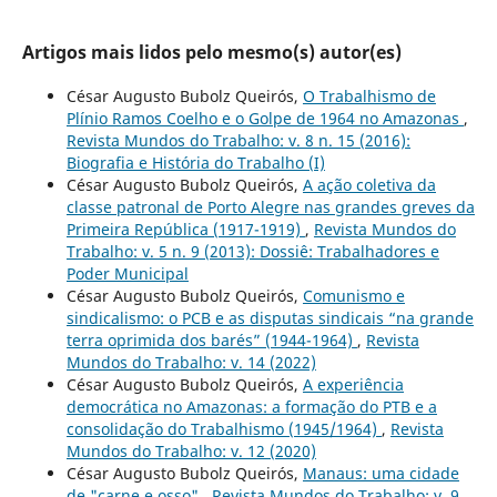
Artigos mais lidos pelo mesmo(s) autor(es)
César Augusto Bubolz Queirós,
O Trabalhismo de
Plínio Ramos Coelho e o Golpe de 1964 no Amazonas
,
Revista Mundos do Trabalho: v. 8 n. 15 (2016):
Biografia e História do Trabalho (I)
César Augusto Bubolz Queirós,
A ação coletiva da
classe patronal de Porto Alegre nas grandes greves da
Primeira República (1917-1919)
,
Revista Mundos do
Trabalho: v. 5 n. 9 (2013): Dossiê: Trabalhadores e
Poder Municipal
César Augusto Bubolz Queirós,
Comunismo e
sindicalismo: o PCB e as disputas sindicais “na grande
terra oprimida dos barés” (1944-1964)
,
Revista
Mundos do Trabalho: v. 14 (2022)
César Augusto Bubolz Queirós,
A experiência
democrática no Amazonas: a formação do PTB e a
consolidação do Trabalhismo (1945/1964)
,
Revista
Mundos do Trabalho: v. 12 (2020)
César Augusto Bubolz Queirós,
Manaus: uma cidade
de "carne e osso"
,
Revista Mundos do Trabalho: v. 9