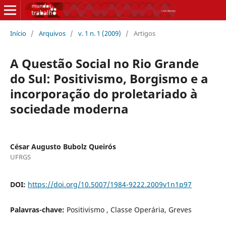
Início
/
Arquivos
/
v. 1 n. 1 (2009)
/
Artigos
A Questão Social no Rio Grande
do Sul: Positivismo, Borgismo e a
incorporação do proletariado à
sociedade moderna
César Augusto Bubolz Queirós
UFRGS
DOI:
https://doi.org/10.5007/1984-9222.2009v1n1p97
Palavras-chave:
Positivismo , Classe Operária, Greves