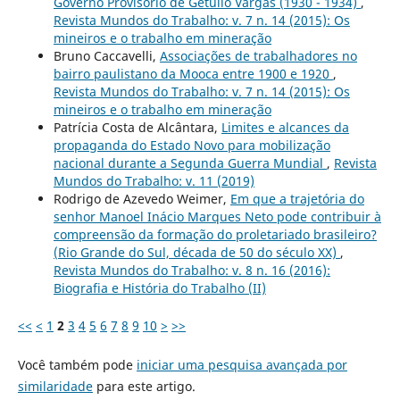
Governo Provisório de Getúlio Vargas (1930 - 1934)
,
Revista Mundos do Trabalho: v. 7 n. 14 (2015): Os
mineiros e o trabalho em mineração
Bruno Caccavelli,
Associações de trabalhadores no
bairro paulistano da Mooca entre 1900 e 1920
,
Revista Mundos do Trabalho: v. 7 n. 14 (2015): Os
mineiros e o trabalho em mineração
Patrícia Costa de Alcântara,
Limites e alcances da
propaganda do Estado Novo para mobilização
nacional durante a Segunda Guerra Mundial
,
Revista
Mundos do Trabalho: v. 11 (2019)
Rodrigo de Azevedo Weimer,
Em que a trajetória do
senhor Manoel Inácio Marques Neto pode contribuir à
compreensão da formação do proletariado brasileiro?
(Rio Grande do Sul, década de 50 do século XX)
,
Revista Mundos do Trabalho: v. 8 n. 16 (2016):
Biografia e História do Trabalho (II)
<<
<
1
2
3
4
5
6
7
8
9
10
>
>>
Você também pode
iniciar uma pesquisa avançada por
similaridade
para este artigo.