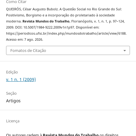
Como Citar
QUEIRÓS, César Augusto Bubolz. A Questão Social no Rio Grande do Sul:
Positivismo, Borgismo e a incorporação do proletariado à sociedade
moderna.
Revista Mundos do Trabalho
, Florianópolis, v. 1, n. 1, p. 97–124,
2009. DOI: 10.5007/1984-9222.2009v1n1p97. Disponível em:
https://periodicos.ufsc.br/index.php/mundosdotrabalho/article/view/6188.
Acesso em: 7 ago. 2026.
Fomatos de Citação
Edição
v. 1 n. 1 (2009)
Seção
Artigos
Licença
Os autores cedem à
Revista Mundos do Trabalho
os direitos