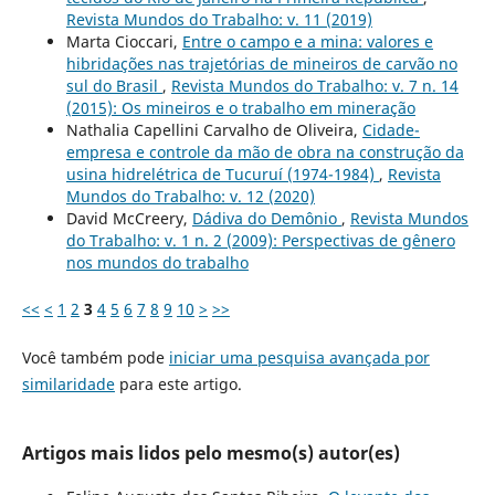
Revista Mundos do Trabalho: v. 11 (2019)
Marta Cioccari,
Entre o campo e a mina: valores e
hibridações nas trajetórias de mineiros de carvão no
sul do Brasil
,
Revista Mundos do Trabalho: v. 7 n. 14
(2015): Os mineiros e o trabalho em mineração
Nathalia Capellini Carvalho de Oliveira,
Cidade-
empresa e controle da mão de obra na construção da
usina hidrelétrica de Tucuruí (1974-1984)
,
Revista
Mundos do Trabalho: v. 12 (2020)
David McCreery,
Dádiva do Demônio
,
Revista Mundos
do Trabalho: v. 1 n. 2 (2009): Perspectivas de gênero
nos mundos do trabalho
<<
<
1
2
3
4
5
6
7
8
9
10
>
>>
Você também pode
iniciar uma pesquisa avançada por
similaridade
para este artigo.
Artigos mais lidos pelo mesmo(s) autor(es)