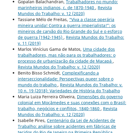
Gopalan Balachandran,
Trabalhadores no mundo:
marinheiros indianos, c. de 1870-1940
,
Revista
Mundos do Trabalho: v. 12 (2020)
Tassiane Mélo de Freitas,
“Viva a classe operária
mineira unida! Contra a guerra imperialista!”: os
mineiros de carvão do Rio Grande do Sul e o esforço
de guerra (1942-1945)
,
Revista Mundos do Trabalho:
v. 11 (2019)
Marlos Vinícius Gama de Matos,
Uma cidade dos
trabalhadores, mas não para os trabalhadores: o
processo de urbanização da cidade de Macapá
,
Revista Mundos do Trabalho: v. 12 (2020)
Benito Bisso Schmidt,
Complexificando a
interseccionalidade: Perspectivas queer sobre o
mundo do trabalho
,
Revista Mundos do Trabalho: v.
10 n. 19 (2018): Variedades de História do Trabalho
Maria Luiza Ferreira Oliveira,
Dimensões do governo
colonial em Moçâmedes e suas conexões com o Brasil:
trabalho, negócios e conflitos, 1840-1860
,
Revista
Mundos do Trabalho: v. 12 (2020)
Isabelle Pires,
Centenário da Lei de Acidentes de
Trabalho: análise sobre acidentes em fábricas de
tecidos do Rio de Janeiro na Primeira República
,