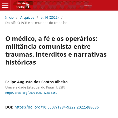
Início
/
Arquivos
/
v. 14 (2022)
/
Dossiê: O PCB e os mundos do trabalho
O médico, a fé e os operários:
militância comunista entre
traumas, interditos e narrativas
históricas
Felipe Augusto dos Santos Ribeiro
Universidade Estadual do Piauí (UESPI)
http://orcid.org/0000-0002-1258-6550
DOI:
https://doi.org/10.5007/1984-9222.2022.e88036