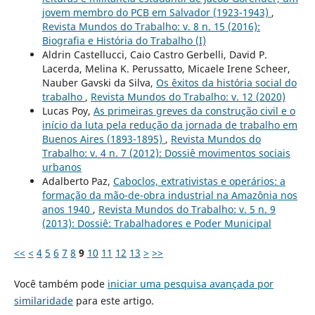
jovem membro do PCB em Salvador (1923-1943)
,
Revista Mundos do Trabalho: v. 8 n. 15 (2016):
Biografia e História do Trabalho (I)
Aldrin Castellucci, Caio Castro Gerbelli, David P.
Lacerda, Melina K. Perussatto, Micaele Irene Scheer,
Nauber Gavski da Silva,
Os êxitos da história social do
trabalho
,
Revista Mundos do Trabalho: v. 12 (2020)
Lucas Poy,
As primeiras greves da construção civil e o
início da luta pela redução da jornada de trabalho em
Buenos Aires (1893-1895)
,
Revista Mundos do
Trabalho: v. 4 n. 7 (2012): Dossiê movimentos sociais
urbanos
Adalberto Paz,
Caboclos, extrativistas e operários: a
formação da mão-de-obra industrial na Amazônia nos
anos 1940
,
Revista Mundos do Trabalho: v. 5 n. 9
(2013): Dossiê: Trabalhadores e Poder Municipal
<<
<
4
5
6
7
8
9
10
11
12
13
>
>>
Você também pode
iniciar uma pesquisa avançada por
similaridade
para este artigo.