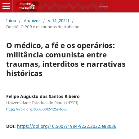
Início
/
Arquivos
/
v. 14 (2022)
/
Dossiê: O PCB e os mundos do trabalho
O médico, a fé e os operários:
militância comunista entre
traumas, interditos e narrativas
históricas
Felipe Augusto dos Santos Ribeiro
Universidade Estadual do Piauí (UESPI)
http://orcid.org/0000-0002-1258-6550
DOI:
https://doi.org/10.5007/1984-9222.2022.e88036