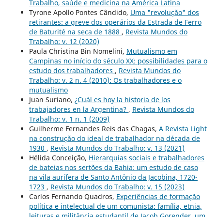
Trabalho, saúde e medicina na América Latina
Tyrone Apollo Pontes Cândido,
Uma "revolução" dos
retirantes: a greve dos operários da Estrada de Ferro
de Baturité na seca de 1888
,
Revista Mundos do
Trabalho: v. 12 (2020)
Paula Christina Bin Nomelini,
Mutualismo em
Campinas no início do século XX: possibilidades para o
estudo dos trabalhadores
,
Revista Mundos do
Trabalho: v. 2 n. 4 (2010): Os trabalhadores e o
mutualismo
Juan Suriano,
¿Cuál es hoy la historia de los
trabajadores en la Argentina?
,
Revista Mundos do
Trabalho: v. 1 n. 1 (2009)
Guilherme Fernandes Reis das Chagas,
A Revista Light
na construção do ideal de trabalhador na década de
1930
,
Revista Mundos do Trabalho: v. 13 (2021)
Hélida Conceição,
Hierarquias sociais e trabalhadores
de bateias nos sertões da Bahia: um estudo de caso
na vila aurífera de Santo Antônio da Jacobina, 1720-
1723
,
Revista Mundos do Trabalho: v. 15 (2023)
Carlos Fernando Quadros,
Experiências de formação
política e intelectual de um comunista: família, etnia,
leituras e militância estudantil de Jacob Gorender, um