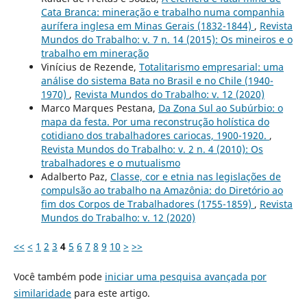
Cata Branca: mineração e trabalho numa companhia
aurífera inglesa em Minas Gerais (1832-1844)
,
Revista
Mundos do Trabalho: v. 7 n. 14 (2015): Os mineiros e o
trabalho em mineração
Vinícius de Rezende,
Totalitarismo empresarial: uma
análise do sistema Bata no Brasil e no Chile (1940-
1970)
,
Revista Mundos do Trabalho: v. 12 (2020)
Marco Marques Pestana,
Da Zona Sul ao Subúrbio: o
mapa da festa. Por uma reconstrução holística do
cotidiano dos trabalhadores cariocas, 1900-1920.
,
Revista Mundos do Trabalho: v. 2 n. 4 (2010): Os
trabalhadores e o mutualismo
Adalberto Paz,
Classe, cor e etnia nas legislações de
compulsão ao trabalho na Amazônia: do Diretório ao
fim dos Corpos de Trabalhadores (1755-1859)
,
Revista
Mundos do Trabalho: v. 12 (2020)
<<
<
1
2
3
4
5
6
7
8
9
10
>
>>
Você também pode
iniciar uma pesquisa avançada por
similaridade
para este artigo.