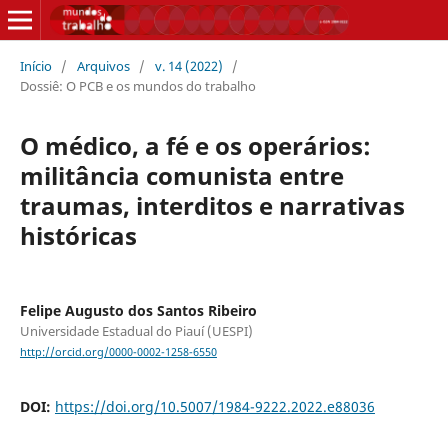
Início
/
Arquivos
/
v. 14 (2022)
/
Dossiê: O PCB e os mundos do trabalho
O médico, a fé e os operários:
militância comunista entre
traumas, interditos e narrativas
históricas
Felipe Augusto dos Santos Ribeiro
Universidade Estadual do Piauí (UESPI)
http://orcid.org/0000-0002-1258-6550
DOI:
https://doi.org/10.5007/1984-9222.2022.e88036