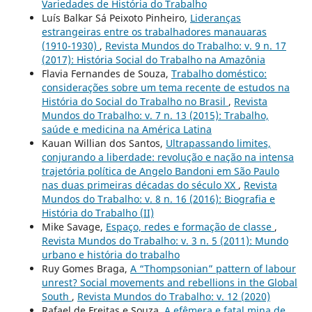
Variedades de História do Trabalho
Luís Balkar Sá Peixoto Pinheiro,
Lideranças
estrangeiras entre os trabalhadores manauaras
(1910-1930)
,
Revista Mundos do Trabalho: v. 9 n. 17
(2017): História Social do Trabalho na Amazônia
Flavia Fernandes de Souza,
Trabalho doméstico:
considerações sobre um tema recente de estudos na
História do Social do Trabalho no Brasil
,
Revista
Mundos do Trabalho: v. 7 n. 13 (2015): Trabalho,
saúde e medicina na América Latina
Kauan Willian dos Santos,
Ultrapassando limites,
conjurando a liberdade: revolução e nação na intensa
trajetória política de Angelo Bandoni em São Paulo
nas duas primeiras décadas do século XX
,
Revista
Mundos do Trabalho: v. 8 n. 16 (2016): Biografia e
História do Trabalho (II)
Mike Savage,
Espaço, redes e formação de classe
,
Revista Mundos do Trabalho: v. 3 n. 5 (2011): Mundo
urbano e história do trabalho
Ruy Gomes Braga,
A “Thompsonian” pattern of labour
unrest? Social movements and rebellions in the Global
South
,
Revista Mundos do Trabalho: v. 12 (2020)
Rafael de Freitas e Souza,
A efêmera e fatal mina de