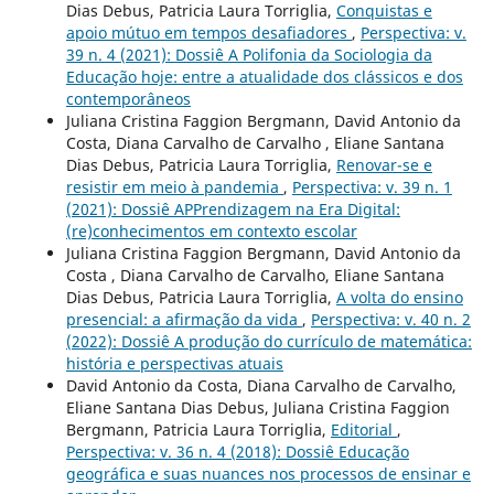
Dias Debus, Patricia Laura Torriglia,
Conquistas e
apoio mútuo em tempos desafiadores
,
Perspectiva: v.
39 n. 4 (2021): Dossiê A Polifonia da Sociologia da
Educação hoje: entre a atualidade dos clássicos e dos
contemporâneos
Juliana Cristina Faggion Bergmann, David Antonio da
Costa, Diana Carvalho de Carvalho , Eliane Santana
Dias Debus, Patricia Laura Torriglia,
Renovar-se e
resistir em meio à pandemia
,
Perspectiva: v. 39 n. 1
(2021): Dossiê APPrendizagem na Era Digital:
(re)conhecimentos em contexto escolar
Juliana Cristina Faggion Bergmann, David Antonio da
Costa , Diana Carvalho de Carvalho, Eliane Santana
Dias Debus, Patricia Laura Torriglia,
A volta do ensino
presencial: a afirmação da vida
,
Perspectiva: v. 40 n. 2
(2022): Dossiê A produção do currículo de matemática:
história e perspectivas atuais
David Antonio da Costa, Diana Carvalho de Carvalho,
Eliane Santana Dias Debus, Juliana Cristina Faggion
Bergmann, Patricia Laura Torriglia,
Editorial
,
Perspectiva: v. 36 n. 4 (2018): Dossiê Educação
geográfica e suas nuances nos processos de ensinar e