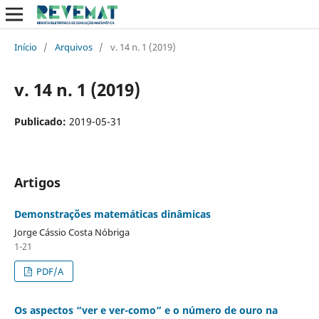
Início
/
Arquivos
/
v. 14 n. 1 (2019)
v. 14 n. 1 (2019)
Publicado:
2019-05-31
Artigos
Demonstrações matemáticas dinâmicas
Jorge Cássio Costa Nóbriga
1-21
PDF/A
Os aspectos “ver e ver-como” e o número de ouro na