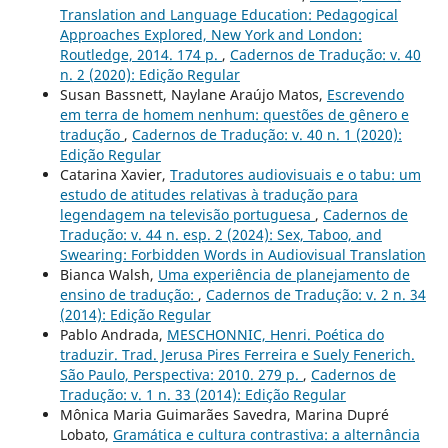
Translation and Language Education: Pedagogical
Approaches Explored, New York and London:
Routledge, 2014. 174 p.
,
Cadernos de Tradução: v. 40
n. 2 (2020): Edição Regular
Susan Bassnett, Naylane Araújo Matos,
Escrevendo
em terra de homem nenhum: questões de gênero e
tradução
,
Cadernos de Tradução: v. 40 n. 1 (2020):
Edição Regular
Catarina Xavier,
Tradutores audiovisuais e o tabu: um
estudo de atitudes relativas à tradução para
legendagem na televisão portuguesa
,
Cadernos de
Tradução: v. 44 n. esp. 2 (2024): Sex, Taboo, and
Swearing: Forbidden Words in Audiovisual Translation
Bianca Walsh,
Uma experiência de planejamento de
ensino de tradução:
,
Cadernos de Tradução: v. 2 n. 34
(2014): Edição Regular
Pablo Andrada,
MESCHONNIC, Henri. Poética do
traduzir. Trad. Jerusa Pires Ferreira e Suely Fenerich.
São Paulo, Perspectiva: 2010. 279 p.
,
Cadernos de
Tradução: v. 1 n. 33 (2014): Edição Regular
Mônica Maria Guimarães Savedra, Marina Dupré
Lobato,
Gramática e cultura contrastiva: a alternância