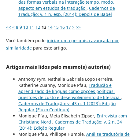
das formas verbais na interação tempo, modo,
aspecto em estudos de tradução
,
Cadernos de
Tradução: v. 1 n. esp. (2014): Depois de Babel
<<
<
8
9
10
11
12
13
14
15
16
17
>
>>
Você também pode
iniciar uma pesquisa avançada por
similaridade
para este artigo.
Artigos mais lidos pelo mesmo(s) autor(es)
Anthony Pym, Nathalia Gabriela Lopo Ferreira,
Katherine Zuanny, Monique Pfau,
Tradução e
aprendizado de línguas como opções políticas:
questões de custo e desenvolvimento de literacia
,
Cadernos de Tradução: v. 43 n. 1 (2023): Edição
Regular (Fluxo Contínuo)
Monique Pfau, Meta Elisabeth Zipser,
Entrevista com
Christiane Nord
,
Cadernos de Tradução: v. 2 n. 34
(2014): Edição Regular
Monique Pfau, Philippe Humble,
Análise tradutória de