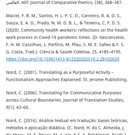
العالمي. Alif: Journal of Comparative Poetics, (38), 368–387.
Maciel, F. B. M., Santos, H. L. P. C. D., Carneiro, R. A. D. S.,
Souza, E. A. D., Prado, N. M. D. B. L., & Teixeira, C. F. D. S.
(2020). Community health workers: reflections on the health
work process in Covid-19 pandemic times. (D. Vasconcelos,
F. H. M. Cassilhas, L. Porfírio, M. Pfau, S. M. E. Salles & F. S.
G. Costa, Trad.). Ciência & Saúde Coletiva, 25, 4185–4195.
https://doi.org/10.1590/1413-812320202510.2.28102020
Nord, C. (2001). Translating as a Purposeful Activity –
Functionalism Approaches Explained. St. Jerome Publishing.
Nord, C. (2006). Translating for Communicative Purposes
across Cultural Boundaries. Journal of Translation Studies,
9(1), 43–60.
Nord, C. (2016). Análise textual em tradução: bases teóricas,
métodos e aplicação didática. (C. Nord, H. do C. Almeida, J.
de Abreu, M. E. Zipser, M. A. Aio, & S. A. Polchlopek, Trads.).