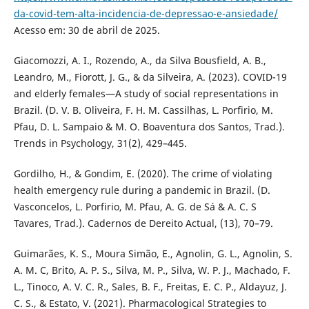
da-covid-tem-alta-incidencia-de-depressao-e-ansiedade/
Acesso em: 30 de abril de 2025.
Giacomozzi, A. I., Rozendo, A., da Silva Bousfield, A. B.,
Leandro, M., Fiorott, J. G., & da Silveira, A. (2023). COVID-19
and elderly females—A study of social representations in
Brazil. (D. V. B. Oliveira, F. H. M. Cassilhas, L. Porfirio, M.
Pfau, D. L. Sampaio & M. O. Boaventura dos Santos, Trad.).
Trends in Psychology, 31(2), 429–445.
Gordilho, H., & Gondim, E. (2020). The crime of violating
health emergency rule during a pandemic in Brazil. (D.
Vasconcelos, L. Porfirio, M. Pfau, A. G. de Sá & A. C. S
Tavares, Trad.). Cadernos de Dereito Actual, (13), 70–79.
Guimarães, K. S., Moura Simão, E., Agnolin, G. L., Agnolin, S.
A. M. C, Brito, A. P. S., Silva, M. P., Silva, W. P. J., Machado, F.
L., Tinoco, A. V. C. R., Sales, B. F., Freitas, E. C. P., Aldayuz, J.
C. S., & Estato, V. (2021). Pharmacological Strategies to