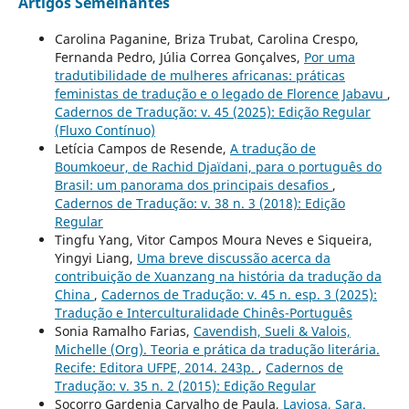
Artigos Semelhantes
Carolina Paganine, Briza Trubat, Carolina Crespo,
Fernanda Pedro, Júlia Correa Gonçalves,
Por uma
tradutibilidade de mulheres africanas: práticas
feministas de tradução e o legado de Florence Jabavu
,
Cadernos de Tradução: v. 45 (2025): Edição Regular
(Fluxo Contínuo)
Letícia Campos de Resende,
A tradução de
Boumkoeur, de Rachid Djaïdani, para o português do
Brasil: um panorama dos principais desafios
,
Cadernos de Tradução: v. 38 n. 3 (2018): Edição
Regular
Tingfu Yang, Vitor Campos Moura Neves e Siqueira,
Yingyi Liang,
Uma breve discussão acerca da
contribuição de Xuanzang na história da tradução da
China
,
Cadernos de Tradução: v. 45 n. esp. 3 (2025):
Tradução e Interculturalidade Chinês-Português
Sonia Ramalho Farias,
Cavendish, Sueli & Valois,
Michelle (Org). Teoria e prática da tradução literária.
Recife: Editora UFPE, 2014. 243p.
,
Cadernos de
Tradução: v. 35 n. 2 (2015): Edição Regular
Socorro Gardenia Carvalho de Paula,
Laviosa, Sara.