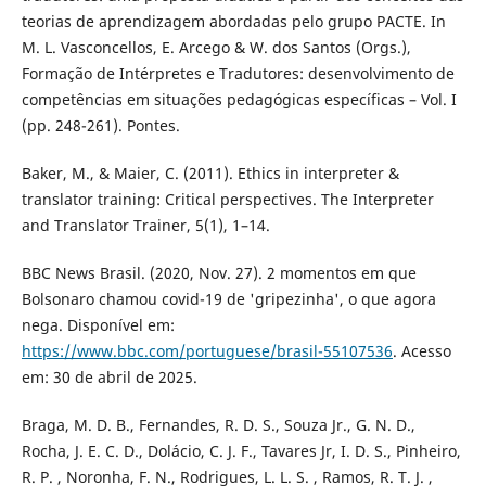
teorias de aprendizagem abordadas pelo grupo PACTE. In
M. L. Vasconcellos, E. Arcego & W. dos Santos (Orgs.),
Formação de Intérpretes e Tradutores: desenvolvimento de
competências em situações pedagógicas específicas – Vol. I
(pp. 248-261). Pontes.
Baker, M., & Maier, C. (2011). Ethics in interpreter &
translator training: Critical perspectives. The Interpreter
and Translator Trainer, 5(1), 1–14.
BBC News Brasil. (2020, Nov. 27). 2 momentos em que
Bolsonaro chamou covid-19 de 'gripezinha', o que agora
nega. Disponível em:
https://www.bbc.com/portuguese/brasil-55107536
. Acesso
em: 30 de abril de 2025.
Braga, M. D. B., Fernandes, R. D. S., Souza Jr., G. N. D.,
Rocha, J. E. C. D., Dolácio, C. J. F., Tavares Jr, I. D. S., Pinheiro,
R. P. , Noronha, F. N., Rodrigues, L. L. S. , Ramos, R. T. J. ,