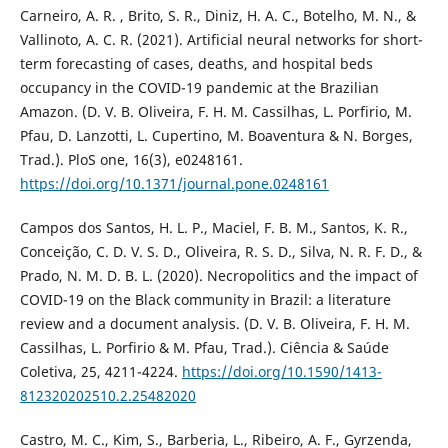
Carneiro, A. R. , Brito, S. R., Diniz, H. A. C., Botelho, M. N., &
Vallinoto, A. C. R. (2021). Artificial neural networks for short-
term forecasting of cases, deaths, and hospital beds
occupancy in the COVID-19 pandemic at the Brazilian
Amazon. (D. V. B. Oliveira, F. H. M. Cassilhas, L. Porfirio, M.
Pfau, D. Lanzotti, L. Cupertino, M. Boaventura & N. Borges,
Trad.). PloS one, 16(3), e0248161.
https://doi.org/10.1371/journal.pone.0248161
Campos dos Santos, H. L. P., Maciel, F. B. M., Santos, K. R.,
Conceição, C. D. V. S. D., Oliveira, R. S. D., Silva, N. R. F. D., &
Prado, N. M. D. B. L. (2020). Necropolitics and the impact of
COVID-19 on the Black community in Brazil: a literature
review and a document analysis. (D. V. B. Oliveira, F. H. M.
Cassilhas, L. Porfirio & M. Pfau, Trad.). Ciência & Saúde
Coletiva, 25, 4211-4224.
https://doi.org/10.1590/1413-
812320202510.2.25482020
Castro, M. C., Kim, S., Barberia, L., Ribeiro, A. F., Gyrzenda,