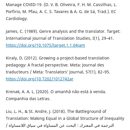
Manage COVID-19. (D. V. B. Oliveira, F. H. M. Cassilhas, L.
Porfirio, M. Pfau, A. C. S. Tavares & A. G. de Sá, Trad.). EC
Cardiology.
James, C. (1989). Genre analysis and the translator. Target:
International Journal of Translation Studies, I(1), 29–41.
https://doi.org/10.1075/target.1.1.04jam
Kiraly, D. (2012). Growing a project-based translation
pedagogy: A fractal perspective. Meta: Journal des
traducteurs / Meta: Translators’ Journal, 57(1), 82–95.
https://doi.org/10.7202/1012742ar
Krenak, A. A. L. (2020). O amanhã não está à venda.
Companhia das Letras.
Liu, L. H., & St. Andre, J. (2018). The Battleground of
Translation: Making Equal in a Global Structure of Inequality
/ الترجمة في المعترك : البحث عن المساواة في سياق اللامساواة