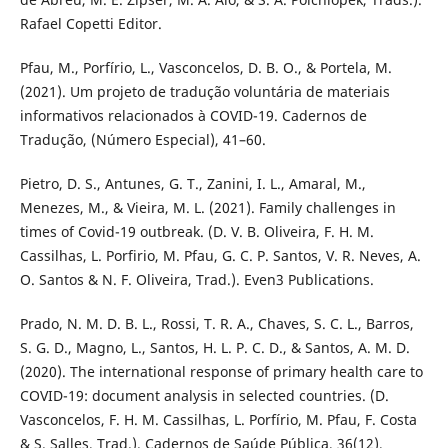
Rafael Copetti Editor.
Pfau, M., Porfírio, L., Vasconcelos, D. B. O., & Portela, M.
(2021). Um projeto de tradução voluntária de materiais
informativos relacionados à COVID-19. Cadernos de
Tradução, (Número Especial), 41–60.
Pietro, D. S., Antunes, G. T., Zanini, I. L., Amaral, M.,
Menezes, M., & Vieira, M. L. (2021). Family challenges in
times of Covid-19 outbreak. (D. V. B. Oliveira, F. H. M.
Cassilhas, L. Porfirio, M. Pfau, G. C. P. Santos, V. R. Neves, A.
O. Santos & N. F. Oliveira, Trad.). Even3 Publications.
Prado, N. M. D. B. L., Rossi, T. R. A., Chaves, S. C. L., Barros,
S. G. D., Magno, L., Santos, H. L. P. C. D., & Santos, A. M. D.
(2020). The international response of primary health care to
COVID-19: document analysis in selected countries. (D.
Vasconcelos, F. H. M. Cassilhas, L. Porfírio, M. Pfau, F. Costa
& S. Salles, Trad.). Cadernos de Saúde Pública, 36(12),