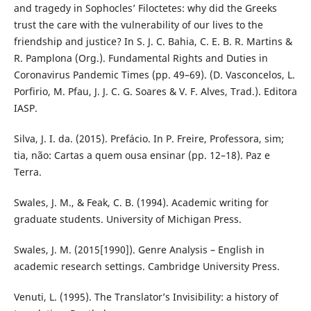
and tragedy in Sophocles’ Filoctetes: why did the Greeks
trust the care with the vulnerability of our lives to the
friendship and justice? In S. J. C. Bahia, C. E. B. R. Martins &
R. Pamplona (Org.). Fundamental Rights and Duties in
Coronavirus Pandemic Times (pp. 49–69). (D. Vasconcelos, L.
Porfirio, M. Pfau, J. J. C. G. Soares & V. F. Alves, Trad.). Editora
IASP.
Silva, J. I. da. (2015). Prefácio. In P. Freire, Professora, sim;
tia, não: Cartas a quem ousa ensinar (pp. 12–18). Paz e
Terra.
Swales, J. M., & Feak, C. B. (1994). Academic writing for
graduate students. University of Michigan Press.
Swales, J. M. (2015[1990]). Genre Analysis – English in
academic research settings. Cambridge University Press.
Venuti, L. (1995). The Translator’s Invisibility: a history of