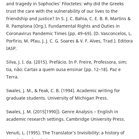
and tragedy in Sophocles’ Filoctetes: why did the Greeks
trust the care with the vulnerability of our lives to the
friendship and justice? In S. J. C. Bahia, C. E. B. R. Martins &
R. Pamplona (Org.). Fundamental Rights and Duties in
Coronavirus Pandemic Times (pp. 49–69). (D. Vasconcelos, L.
Porfirio, M. Pfau, J. J. C. G. Soares & V. F. Alves, Trad.). Editora
IASP.
Silva, J. I. da. (2015). Prefácio. In P. Freire, Professora, sim;
tia, não: Cartas a quem ousa ensinar (pp. 12–18). Paz e
Terra.
Swales, J. M., & Feak, C. B. (1994). Academic writing for
graduate students. University of Michigan Press.
Swales, J. M. (2015[1990]). Genre Analysis – English in
academic research settings. Cambridge University Press.
Venuti, L. (1995). The Translator’s Invisibility: a history of