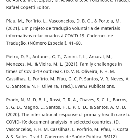
Rafael Copetti Editor.
Pfau, M., Porfírio, L., Vasconcelos, D. B. O., & Portela, M.
(2021). Um projeto de tradução voluntária de materiais
informativos relacionados à COVID-19. Cadernos de
Tradução, (Número Especial), 41–60.
Pietro, D. S., Antunes, G. T., Zanini, I. L., Amaral, M.,
Menezes, M., & Vieira, M. L. (2021). Family challenges in
times of Covid-19 outbreak. (D. V. B. Oliveira, F. H. M.
Cassilhas, L. Porfirio, M. Pfau, G. C. P. Santos, V. R. Neves, A.
O. Santos & N. F. Oliveira, Trad.). Even3 Publications.
Prado, N. M. D. B. L., Rossi, T. R. A., Chaves, S. C. L., Barros,
S. G. D., Magno, L., Santos, H. L. P. C. D., & Santos, A. M. D.
(2020). The international response of primary health care to
COVID-19: document analysis in selected countries. (D.
Vasconcelos, F. H. M. Cassilhas, L. Porfírio, M. Pfau, F. Costa
& S. Salles, Trad.). Cadernos de Saúde Pública, 36(12),