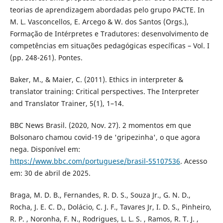
teorias de aprendizagem abordadas pelo grupo PACTE. In
M. L. Vasconcellos, E. Arcego & W. dos Santos (Orgs.),
Formação de Intérpretes e Tradutores: desenvolvimento de
competências em situações pedagógicas específicas – Vol. I
(pp. 248-261). Pontes.
Baker, M., & Maier, C. (2011). Ethics in interpreter &
translator training: Critical perspectives. The Interpreter
and Translator Trainer, 5(1), 1–14.
BBC News Brasil. (2020, Nov. 27). 2 momentos em que
Bolsonaro chamou covid-19 de 'gripezinha', o que agora
nega. Disponível em:
https://www.bbc.com/portuguese/brasil-55107536
. Acesso
em: 30 de abril de 2025.
Braga, M. D. B., Fernandes, R. D. S., Souza Jr., G. N. D.,
Rocha, J. E. C. D., Dolácio, C. J. F., Tavares Jr, I. D. S., Pinheiro,
R. P. , Noronha, F. N., Rodrigues, L. L. S. , Ramos, R. T. J. ,