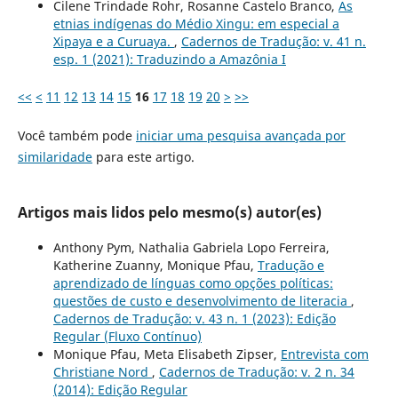
Cilene Trindade Rohr, Rosanne Castelo Branco,
As
etnias indígenas do Médio Xingu: em especial a
Xipaya e a Curuaya.
,
Cadernos de Tradução: v. 41 n.
esp. 1 (2021): Traduzindo a Amazônia I
<<
<
11
12
13
14
15
16
17
18
19
20
>
>>
Você também pode
iniciar uma pesquisa avançada por
similaridade
para este artigo.
Artigos mais lidos pelo mesmo(s) autor(es)
Anthony Pym, Nathalia Gabriela Lopo Ferreira,
Katherine Zuanny, Monique Pfau,
Tradução e
aprendizado de línguas como opções políticas:
questões de custo e desenvolvimento de literacia
,
Cadernos de Tradução: v. 43 n. 1 (2023): Edição
Regular (Fluxo Contínuo)
Monique Pfau, Meta Elisabeth Zipser,
Entrevista com
Christiane Nord
,
Cadernos de Tradução: v. 2 n. 34
(2014): Edição Regular