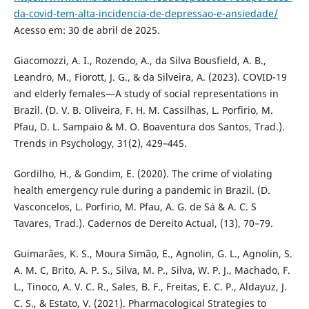
da-covid-tem-alta-incidencia-de-depressao-e-ansiedade/
Acesso em: 30 de abril de 2025.
Giacomozzi, A. I., Rozendo, A., da Silva Bousfield, A. B.,
Leandro, M., Fiorott, J. G., & da Silveira, A. (2023). COVID-19
and elderly females—A study of social representations in
Brazil. (D. V. B. Oliveira, F. H. M. Cassilhas, L. Porfirio, M.
Pfau, D. L. Sampaio & M. O. Boaventura dos Santos, Trad.).
Trends in Psychology, 31(2), 429–445.
Gordilho, H., & Gondim, E. (2020). The crime of violating
health emergency rule during a pandemic in Brazil. (D.
Vasconcelos, L. Porfirio, M. Pfau, A. G. de Sá & A. C. S
Tavares, Trad.). Cadernos de Dereito Actual, (13), 70–79.
Guimarães, K. S., Moura Simão, E., Agnolin, G. L., Agnolin, S.
A. M. C, Brito, A. P. S., Silva, M. P., Silva, W. P. J., Machado, F.
L., Tinoco, A. V. C. R., Sales, B. F., Freitas, E. C. P., Aldayuz, J.
C. S., & Estato, V. (2021). Pharmacological Strategies to