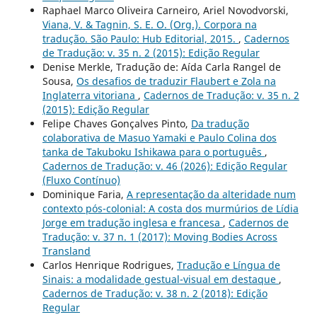
Raphael Marco Oliveira Carneiro, Ariel Novodvorski,
Viana, V. & Tagnin, S. E. O. (Org.). Corpora na
tradução. São Paulo: Hub Editorial, 2015.
,
Cadernos
de Tradução: v. 35 n. 2 (2015): Edição Regular
Denise Merkle, Tradução de: Aída Carla Rangel de
Sousa,
Os desafios de traduzir Flaubert e Zola na
Inglaterra vitoriana
,
Cadernos de Tradução: v. 35 n. 2
(2015): Edição Regular
Felipe Chaves Gonçalves Pinto,
Da tradução
colaborativa de Masuo Yamaki e Paulo Colina dos
tanka de Takuboku Ishikawa para o português
,
Cadernos de Tradução: v. 46 (2026): Edição Regular
(Fluxo Contínuo)
Dominique Faria,
A representação da alteridade num
contexto pós-colonial: A costa dos murmúrios de Lídia
Jorge em tradução inglesa e francesa
,
Cadernos de
Tradução: v. 37 n. 1 (2017): Moving Bodies Across
Transland
Carlos Henrique Rodrigues,
Tradução e Língua de
Sinais: a modalidade gestual-visual em destaque
,
Cadernos de Tradução: v. 38 n. 2 (2018): Edição
Regular