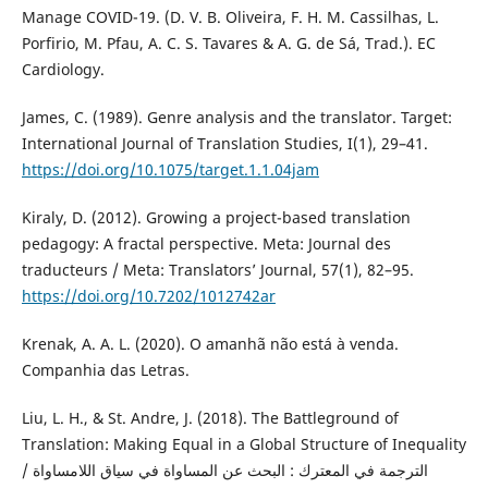
Manage COVID-19. (D. V. B. Oliveira, F. H. M. Cassilhas, L.
Porfirio, M. Pfau, A. C. S. Tavares & A. G. de Sá, Trad.). EC
Cardiology.
James, C. (1989). Genre analysis and the translator. Target:
International Journal of Translation Studies, I(1), 29–41.
https://doi.org/10.1075/target.1.1.04jam
Kiraly, D. (2012). Growing a project-based translation
pedagogy: A fractal perspective. Meta: Journal des
traducteurs / Meta: Translators’ Journal, 57(1), 82–95.
https://doi.org/10.7202/1012742ar
Krenak, A. A. L. (2020). O amanhã não está à venda.
Companhia das Letras.
Liu, L. H., & St. Andre, J. (2018). The Battleground of
Translation: Making Equal in a Global Structure of Inequality
/ الترجمة في المعترك : البحث عن المساواة في سياق اللامساواة