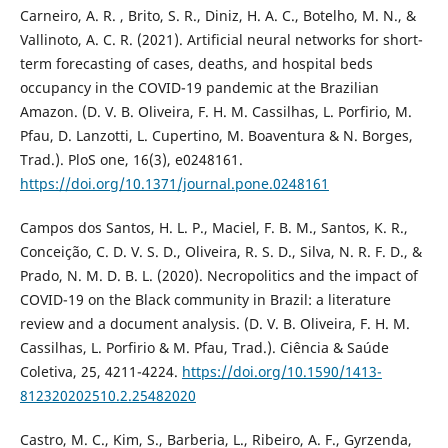
Carneiro, A. R. , Brito, S. R., Diniz, H. A. C., Botelho, M. N., &
Vallinoto, A. C. R. (2021). Artificial neural networks for short-
term forecasting of cases, deaths, and hospital beds
occupancy in the COVID-19 pandemic at the Brazilian
Amazon. (D. V. B. Oliveira, F. H. M. Cassilhas, L. Porfirio, M.
Pfau, D. Lanzotti, L. Cupertino, M. Boaventura & N. Borges,
Trad.). PloS one, 16(3), e0248161.
https://doi.org/10.1371/journal.pone.0248161
Campos dos Santos, H. L. P., Maciel, F. B. M., Santos, K. R.,
Conceição, C. D. V. S. D., Oliveira, R. S. D., Silva, N. R. F. D., &
Prado, N. M. D. B. L. (2020). Necropolitics and the impact of
COVID-19 on the Black community in Brazil: a literature
review and a document analysis. (D. V. B. Oliveira, F. H. M.
Cassilhas, L. Porfirio & M. Pfau, Trad.). Ciência & Saúde
Coletiva, 25, 4211-4224.
https://doi.org/10.1590/1413-
812320202510.2.25482020
Castro, M. C., Kim, S., Barberia, L., Ribeiro, A. F., Gyrzenda,