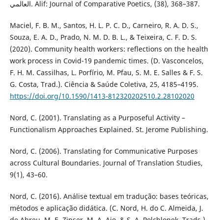
العالمي. Alif: Journal of Comparative Poetics, (38), 368–387.
Maciel, F. B. M., Santos, H. L. P. C. D., Carneiro, R. A. D. S.,
Souza, E. A. D., Prado, N. M. D. B. L., & Teixeira, C. F. D. S.
(2020). Community health workers: reflections on the health
work process in Covid-19 pandemic times. (D. Vasconcelos,
F. H. M. Cassilhas, L. Porfírio, M. Pfau, S. M. E. Salles & F. S.
G. Costa, Trad.). Ciência & Saúde Coletiva, 25, 4185–4195.
https://doi.org/10.1590/1413-812320202510.2.28102020
Nord, C. (2001). Translating as a Purposeful Activity –
Functionalism Approaches Explained. St. Jerome Publishing.
Nord, C. (2006). Translating for Communicative Purposes
across Cultural Boundaries. Journal of Translation Studies,
9(1), 43–60.
Nord, C. (2016). Análise textual em tradução: bases teóricas,
métodos e aplicação didática. (C. Nord, H. do C. Almeida, J.
de Abreu, M. E. Zipser, M. A. Aio, & S. A. Polchlopek, Trads.).