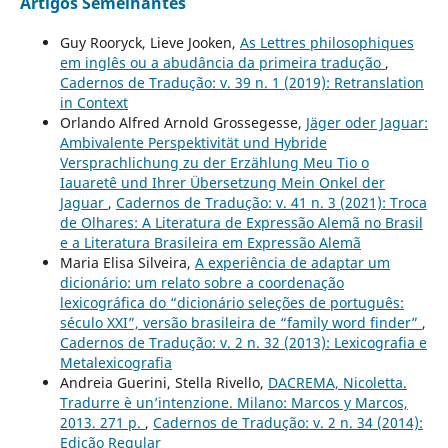
Artigos Semelhantes
Guy Rooryck, Lieve Jooken,
As Lettres philosophiques
em inglês ou a abudância da primeira tradução
,
Cadernos de Tradução: v. 39 n. 1 (2019): Retranslation
in Context
Orlando Alfred Arnold Grossegesse,
Jäger oder Jaguar:
Ambivalente Perspektivität und Hybride
Versprachlichung zu der Erzählung Meu Tio o
Iauaretê und Ihrer Übersetzung Mein Onkel der
Jaguar
,
Cadernos de Tradução: v. 41 n. 3 (2021): Troca
de Olhares: A Literatura de Expressão Alemã no Brasil
e a Literatura Brasileira em Expressão Alemã
Maria Elisa Silveira,
A experiência de adaptar um
dicionário: um relato sobre a coordenação
lexicográfica do “dicionário seleções de português:
século XXI”, versão brasileira de “family word finder”
,
Cadernos de Tradução: v. 2 n. 32 (2013): Lexicografia e
Metalexicografia
Andreia Guerini, Stella Rivello,
DACREMA, Nicoletta.
Tradurre è un’intenzione. Milano: Marcos y Marcos,
2013. 271 p.
,
Cadernos de Tradução: v. 2 n. 34 (2014):
Edição Regular