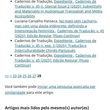
Cadernos de Tradução,
Expediente
,
Cadernos de
Tradução: v. 45 n. Special Issue 2 (2025): Subjectivity
and Materiality in Audiovisual Translation and Media
Accessibility
Luciana Carvalho Fonseca,
No mato sem cachorro,
mas com uma doula-intérprete: definindo a
Interpretação Feminista
,
Cadernos de Tradução: v. 45
(2025): Edição Regular (Fluxo Contínuo)
Cadernos de Tradução,
Expediente
,
Cadernos de
Tradução: v. 45 n. esp. 3 (2025): Tradução e
Interculturalidade Chinês-Português
Cadernos de Tradução,
Expediente
,
Cadernos de
Tradução: v. 45 (2025): Edição Regular (Fluxo
Contínuo)
<<
<
23
24
25
26
27
28
Você também pode
iniciar uma pesquisa avançada por
similaridade
para este artigo.
Artigos mais lidos pelo mesmo(s) autor(es)