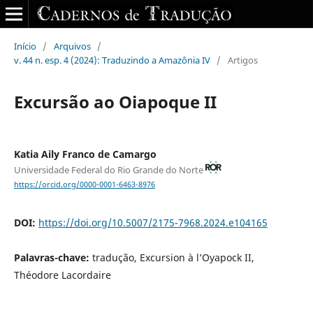
Início
/
Arquivos
/
v. 44 n. esp. 4 (2024): Traduzindo a Amazônia IV
/
Artigos
Excursão ao Oiapoque II
Katia Aily Franco de Camargo
Universidade Federal do Rio Grande do Norte
https://orcid.org/0000-0001-6463-8976
DOI:
https://doi.org/10.5007/2175-7968.2024.e104165
Palavras-chave:
tradução, Excursion à l’Oyapock II,
Théodore Lacordaire