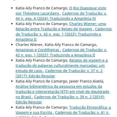
Katia Aily Franco de Camargo,
O Rio Oiapoque visto
por Théodore Lacordaire
,
Cadernos de Tradução: v.
44 n. esp. 4 (2024): Traduzindo a Amazônia IV
Katia Aily Franco de Camargo,
Charles Wiener: uma
Relação entre Tradução e Relato de Viagem
,
Cadernos
de Tradução: v. 42 n. esp. 1 (2022): Traduzindo a
Amazônia II
Charles Wiener, Katia Aily Franco de Camargo,
Amazonas e Cordilheiras
,
Cadernos de Tradução: v.
42 n. esp. 1 (2022): Traduzindo a Amazônia II
Katia Aily Franco de Camargo,
Relatos de viagem e a
tradução de palavras culturalmente marcadas: um
estudo de caso
,
Cadernos de Tradução: v. 37 n. 2
(2017): Edição Regular
Katia Aily Franco de Camargo, Javier Franco Aixelá,
Análise bibliométrica da pesquisa em estudos da
tradução e interpretação (ETI) em nível de doutorado
no Brasil
,
Cadernos de Tradução: v. 39 n. 2 (2019):
Edição Regular
Katia Aily Franco de Camargo,
Tradução Etnogr´´afica: a
Viagem e sua Escrita
,
Cadernos de Tradução: v. 41 n.