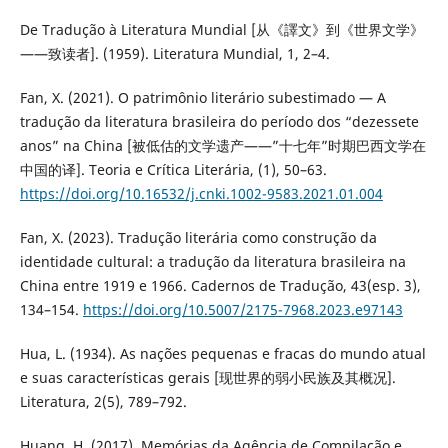
De Tradução à Literatura Mundial [从《譯文》到《世界文学》
——致读者]. (1959). Literatura Mundial, 1, 2–4.
Fan, X. (2021). O patrimônio literário subestimado — A
tradução da literatura brasileira do período dos “dezessete
anos” na China [被低估的文学遗产——”十七年”时期巴西文学在
中国的译]. Teoria e Crítica Literária, (1), 50–63.
https://doi.org/10.16532/j.cnki.1002-9583.2021.01.004
Fan, X. (2023). Tradução literária como construção da
identidade cultural: a tradução da literatura brasileira na
China entre 1919 e 1966. Cadernos de Tradução, 43(esp. 3),
134–154.
https://doi.org/10.5007/2175-7968.2023.e97143
Hua, L. (1934). As nações pequenas e fracas do mundo atual
e suas características gerais [现世界的弱小民族及其概况].
Literatura, 2(5), 789–792.
Huang, H. (2017). Memórias da Agência de Compilação e