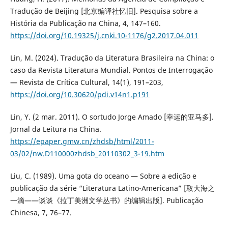
Tradução de Beijing [北京编译社忆旧]. Pesquisa sobre a
História da Publicação na China, 4, 147–160.
https://doi.org/10.19325/j.cnki.10-1176/g2.2017.04.011
Lin, M. (2024). Tradução da Literatura Brasileira na China: o
caso da Revista Literatura Mundial. Pontos de Interrogação
— Revista de Crítica Cultural, 14(1), 191–203,
https://doi.org/10.30620/pdi.v14n1.p191
Lin, Y. (2 mar. 2011). O sortudo Jorge Amado [幸运的亚马多].
Jornal da Leitura na China.
https://epaper.gmw.cn/zhdsb/html/2011-
03/02/nw.D110000zhdsb_20110302_3-19.htm
Liu, C. (1989). Uma gota do oceano — Sobre a edição e
publicação da série “Literatura Latino-Americana” [取大海之
一滴——谈谈《拉丁美洲文学丛书》的编辑出版]. Publicação
Chinesa, 7, 76–77.