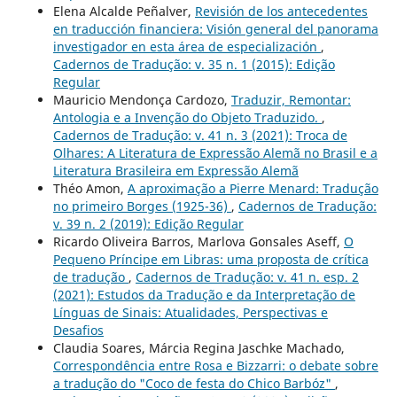
Elena Alcalde Peñalver,
Revisión de los antecedentes
en traducción financiera: Visión general del panorama
investigador en esta área de especialización
,
Cadernos de Tradução: v. 35 n. 1 (2015): Edição
Regular
Mauricio Mendonça Cardozo,
Traduzir, Remontar:
Antologia e a Invenção do Objeto Traduzido.
,
Cadernos de Tradução: v. 41 n. 3 (2021): Troca de
Olhares: A Literatura de Expressão Alemã no Brasil e a
Literatura Brasileira em Expressão Alemã
Théo Amon,
A aproximação a Pierre Menard: Tradução
no primeiro Borges (1925-36)
,
Cadernos de Tradução:
v. 39 n. 2 (2019): Edição Regular
Ricardo Oliveira Barros, Marlova Gonsales Aseff,
O
Pequeno Príncipe em Libras: uma proposta de crítica
de tradução
,
Cadernos de Tradução: v. 41 n. esp. 2
(2021): Estudos da Tradução e da Interpretação de
Línguas de Sinais: Atualidades, Perspectivas e
Desafios
Claudia Soares, Márcia Regina Jaschke Machado,
Correspondência entre Rosa e Bizzarri: o debate sobre
a tradução do "Coco de festa do Chico Barbóz"
,