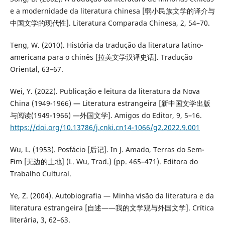
e a modernidade da literatura chinesa [弱小民族文学的译介与
中国文学的现代性]. Literatura Comparada Chinesa, 2, 54–70.
Teng, W. (2010). História da tradução da literatura latino-
americana para o chinês [拉美文学汉译史话]. Tradução
Oriental, 63–67.
Wei, Y. (2022). Publicação e leitura da literatura da Nova
China (1949-1966) — Literatura estrangeira [新中国文学出版
与阅读(1949-1966) —外国文学]. Amigos do Editor, 9, 5–16.
https://doi.org/10.13786/j.cnki.cn14-1066/g2.2022.9.001
Wu, L. (1953). Posfácio [后记]. In J. Amado, Terras do Sem-
Fim [无边的土地] (L. Wu, Trad.) (pp. 465–471). Editora do
Trabalho Cultural.
Ye, Z. (2004). Autobiografia — Minha visão da literatura e da
literatura estrangeira [自述——我的文学观与外国文学]. Crítica
literária, 3, 62–63.