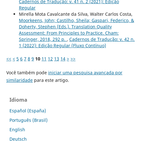
Cadernos de Tradução: v. 41 n. 2 (2021): Edição
Regular
Mirella Mota Cavalcante da Silva, Walter Carlos Costa,
Moorkeens, John; Castilho, Sheila; Gaspari, Federico, &
Doherty, Stephen (Eds.). Translation Quality
Assessment: From Principles to Practice. Cham:
Springer, 2018, 292 p.
,
Cadernos de Tradução: v. 42 n.
1 (2022): Edição Regular (Fluxo Contínuo)
<<
<
5
6
7
8
9
10
11
12
13
14
>
>>
Você também pode
iniciar uma pesquisa avançada por
similaridade
para este artigo.
Idioma
Español (España)
Português (Brasil)
English
Deutsch