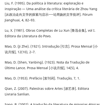
Liu, F. (1995). Da política à literatura: exploração e
inspiração — Uma análise da crítica literária de Zhou Yang
[从政治走向文学的探索与启示──论周扬的文学批评]. Fórum
Jianghuai, 4, 82–93.
Lu, X. (1981). Obras Completas de Lu Xun [鲁迅全集], vol I.
Editora da Literatura do Povo.
Mao, D. (Ji Zhe). (1921). Introdução [引言]. Prosa Mensal [小
说月报], 12(10), 2–7.
Mao, D. (Shen, Yanbing). (1923). Nota da Tradução de
Último Lance. Prosa Mensal [小说月报], 14(5), 4.
Mao, D. (1953). Prefácio [发刊词]. Tradução, 7, 1.
Qian, Z. (2007). Palestras sobre Artes [谈艺录]. Editora
Livraria Sanlian.
Song, B. (2002). A tradução da literatura de minorias étnicas