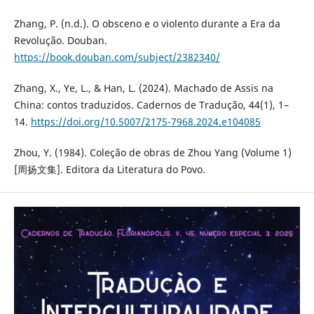
Zhang, P. (n.d.). O obsceno e o violento durante a Era da
Revolução. Douban.
https://book.douban.com/subject/2382340/
Zhang, X., Ye, L., & Han, L. (2024). Machado de Assis na
China: contos traduzidos. Cadernos de Tradução, 44(1), 1–
14.
https://doi.org/10.5007/2175-7968.2024.e104085
Zhou, Y. (1984). Coleção de obras de Zhou Yang (Volume 1)
[周扬文集]. Editora da Literatura do Povo.