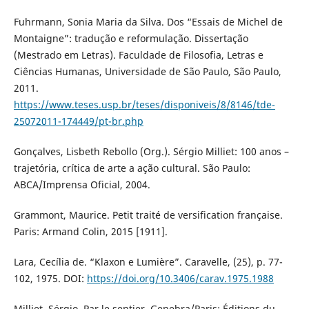
Fuhrmann, Sonia Maria da Silva. Dos “Essais de Michel de
Montaigne”: tradução e reformulação. Dissertação
(Mestrado em Letras). Faculdade de Filosofia, Letras e
Ciências Humanas, Universidade de São Paulo, São Paulo,
2011.
https://www.teses.usp.br/teses/disponiveis/8/8146/tde-
25072011-174449/pt-br.php
Gonçalves, Lisbeth Rebollo (Org.). Sérgio Milliet: 100 anos –
trajetória, crítica de arte a ação cultural. São Paulo:
ABCA/Imprensa Oficial, 2004.
Grammont, Maurice. Petit traité de versification française.
Paris: Armand Colin, 2015 [1911].
Lara, Cecília de. “Klaxon e Lumière”. Caravelle, (25), p. 77-
102, 1975. DOI:
https://doi.org/10.3406/carav.1975.1988
Milliet, Sérgio. Par le sentier. Genebra/Paris: Éditions du