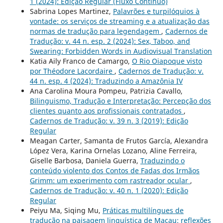
1 (2024): Edição Regular (Fluxo Contínuo)
Sabrina Lopes Martinez,
Palavrões e turpilóquios à
vontade: os serviços de streaming e a atualização das
normas de tradução para legendagem
,
Cadernos de
Tradução: v. 44 n. esp. 2 (2024): Sex, Taboo, and
Swearing: Forbidden Words in Audiovisual Translation
Katia Aily Franco de Camargo,
O Rio Oiapoque visto
por Théodore Lacordaire
,
Cadernos de Tradução: v.
44 n. esp. 4 (2024): Traduzindo a Amazônia IV
Ana Carolina Moura Pompeu, Patrizia Cavallo,
Bilinguismo, Tradução e Interpretação: Percepção dos
clientes quanto aos profissionais contratados
,
Cadernos de Tradução: v. 39 n. 3 (2019): Edição
Regular
Meagan Carter, Samanta de Frutos García, Alexandra
López Vera, Karina Ornelas Lozano, Aline Ferreira,
Giselle Barbosa, Daniela Guerra,
Traduzindo o
conteúdo violento dos Contos de Fadas dos Irmãos
Grimm: um experimento com rastreador ocular
,
Cadernos de Tradução: v. 40 n. 1 (2020): Edição
Regular
Peiyu Ma, Siqing Mu,
Práticas multilíngues de
tradução na paisagem linguística de Macau: reflexões