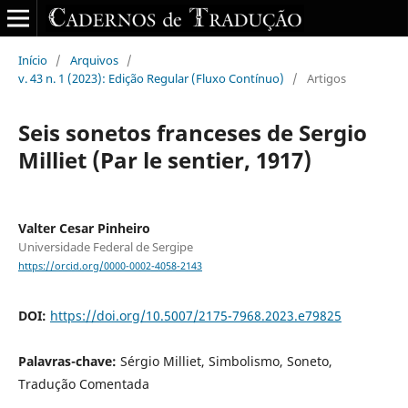
Início
/
Arquivos
/
v. 43 n. 1 (2023): Edição Regular (Fluxo Contínuo)
/
Artigos
Seis sonetos franceses de Sergio
Milliet (Par le sentier, 1917)
Valter Cesar Pinheiro
Universidade Federal de Sergipe
https://orcid.org/0000-0002-4058-2143
DOI:
https://doi.org/10.5007/2175-7968.2023.e79825
Palavras-chave:
Sérgio Milliet, Simbolismo, Soneto,
Tradução Comentada