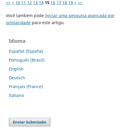
<<
<
10
11
12
13
14
15
16
17
18
19
>
>>
Você também pode
iniciar uma pesquisa avançada por
similaridade
para este artigo.
Idioma
Español (España)
Português (Brasil)
English
Deutsch
Français (France)
Italiano
Enviar Submissão