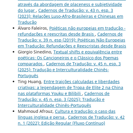
através da abordagem de placeness e subjetividade
do lugar
,
Cadernos de Tradução: v. 43 n. esp. 3
(2023): Relações Luso-Afro-Brasileiras e Chinesas em
Tradução
Álvaro Faleiros,
Poiéticas não europeias em tradução -
refundações e reescritas desde Brasis
,
Cadernos de
Tradução: v. 39 n. esp (2019): Poiéticas Não Europeias
em Tradução: Refundações e Reescristas desde Brasis
Giorgio Sinedino,
Textual shifts e equivalência entre
poéticas: Os Cancioneiros e o Clássico dos Poemas
comparados
,
Cadernos de Tradução: v. 45 n. esp. 3
(2025): Tradução e Interculturalidade Chinês-
Português
Ting Huang,
Entre traições calculadas e liberdades
criativas: a legendagem de Tropa de Elite 2 na China
nas plataformas Youku e Bilibili
,
Cadernos de
Tradução: v. 45 n. esp. 3 (2025): Tradução e
Interculturalidade Chinês-Português
Mahmoud Afrouz,
Cultura e tradução: o caso das
línguas inglesa e persa
,
Cadernos de Tradução: v. 42
n. 1 (2022): Edição Regular (Fluxo Contínuo)