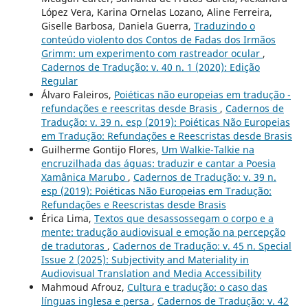
López Vera, Karina Ornelas Lozano, Aline Ferreira,
Giselle Barbosa, Daniela Guerra,
Traduzindo o
conteúdo violento dos Contos de Fadas dos Irmãos
Grimm: um experimento com rastreador ocular
,
Cadernos de Tradução: v. 40 n. 1 (2020): Edição
Regular
Álvaro Faleiros,
Poiéticas não europeias em tradução -
refundações e reescritas desde Brasis
,
Cadernos de
Tradução: v. 39 n. esp (2019): Poiéticas Não Europeias
em Tradução: Refundações e Reescristas desde Brasis
Guilherme Gontijo Flores,
Um Walkie-Talkie na
encruzilhada das águas: traduzir e cantar a Poesia
Xamânica Marubo
,
Cadernos de Tradução: v. 39 n.
esp (2019): Poiéticas Não Europeias em Tradução:
Refundações e Reescristas desde Brasis
Érica Lima,
Textos que desassossegam o corpo e a
mente: tradução audiovisual e emoção na percepção
de tradutoras
,
Cadernos de Tradução: v. 45 n. Special
Issue 2 (2025): Subjectivity and Materiality in
Audiovisual Translation and Media Accessibility
Mahmoud Afrouz,
Cultura e tradução: o caso das
línguas inglesa e persa
,
Cadernos de Tradução: v. 42