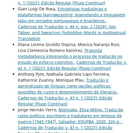
n. 1 (2022): Edição Regular (Fluxo Contínuo)
Gian Luigi De Rosa,
Estratégias tradutórias e
plataformas Narrowcasting: legendando a linguagem
tabu em seriados portugueses e brasileiros
,
Cadernos de Tradução: v. 44 n. esp. 2 (2024): Sex,
Taboo, and Swearing: Forbidden Words in Audiovisual
Translation
Diana Lorena Giraldo Ospina, Monica Naranjo Ruiz,
Lina Clemencia Romero Ramírez,
Proposta
metodológica integrando o processo de tradução no
estudo do esforço cognitivo
,
Cadernos de Tradução: v.
42 n. 1 (2022): Edição Regular (Fluxo Contínuo)
Anthony Pym, Nathalia Gabriela Lopo Ferreira,
Katherine Zuanny, Monique Pfau,
Tradução e
aprendizado de línguas como opções políticas:
questões de custo e desenvolvimento de literacia
,
Cadernos de Tradução: v. 43 n. 1 (2023): Edição
Regular (Fluxo Contínuo)
Jorge Hernán Yerro,
Morinaka, Eliza Mitiyo. Tradução
como política: escritores e tradutores em tempos de
guerra (1943-1947). Salvador: EDUFBA, 2020, 326 p.
,
Cadernos de Tradução: v. 43 n. 1 (2023): Edição