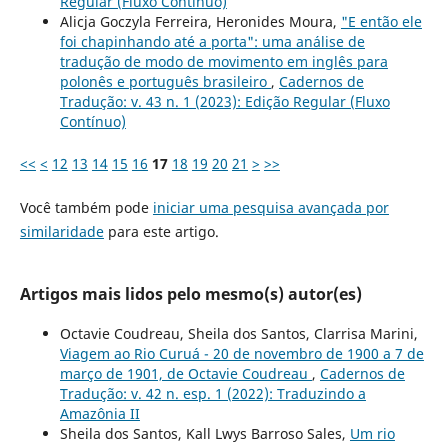
Regular (Fluxo Contínuo)
Alicja Goczyla Ferreira, Heronides Moura,
"E então ele
foi chapinhando até a porta": uma análise de
tradução de modo de movimento em inglês para
polonês e português brasileiro
,
Cadernos de
Tradução: v. 43 n. 1 (2023): Edição Regular (Fluxo
Contínuo)
<<
<
12
13
14
15
16
17
18
19
20
21
>
>>
Você também pode
iniciar uma pesquisa avançada por
similaridade
para este artigo.
Artigos mais lidos pelo mesmo(s) autor(es)
Octavie Coudreau, Sheila dos Santos, Clarrisa Marini,
Viagem ao Rio Curuá - 20 de novembro de 1900 a 7 de
março de 1901, de Octavie Coudreau
,
Cadernos de
Tradução: v. 42 n. esp. 1 (2022): Traduzindo a
Amazônia II
Sheila dos Santos, Kall Lwys Barroso Sales,
Um rio