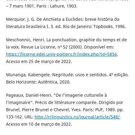
– 7 mars 1901. Paris : Lahure, 1903.
Merquior, J. G. De Anchieta a Euclides: breve história da
literatura brasileira I. 3. ed. Rio de Janeiro: Topbooks, 1996.
Meschonnic, Henri. La ponctuation, graphie du temps et de
la voix. Revue La Licorne, nº 52 (2000). Disponível em:
https://licorne.edel.univ-poitiers.fr/index.php?id=5856
.
Acesso em 25 de março de 2022.
Munanga, Kabengele. Negritude: usos e sentidos. 4ª edição.
Belo Horizonte: Autêntica, 2020.
Pageaux, Daniel-Henri. “De l’imagerie culturelle à
l’imaginaire”. Précis de littérature comparée. Dirigido por
Brunel, Pierre Brunel e Chevrel, Yves. Paris: PUF, 1989. pp.
133-162. URL:
http://rrlinguistics.ru/journal/article/548/
.
Acesso em 10 de março de 2022.