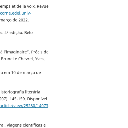
emps et de la voix. Revue
icorne.edel.univ-
 março de 2022.
. 4ª edição. Belo
à l’imaginaire”. Précis de
 Brunel e Chevrel, Yves.
so em 10 de março de
storiografia literária
(2007): 145-159. Disponível
/article/view/25280/14073
.
ral, viagens científicas e