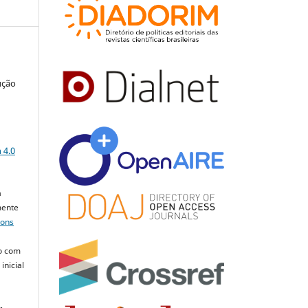
ução
a
 4.0
a
mente
mons
o com
inicial