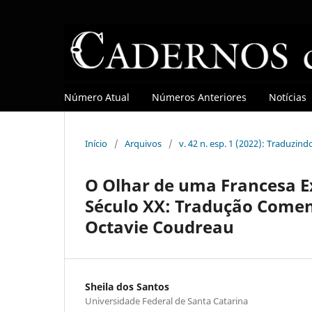
Número Atual
Números Anteriores
Notícias
Início
/
Arquivos
/
v. 42 n. esp. 1 (2022): Traduzind
O Olhar de uma Francesa E
Século XX: Tradução Comen
Octavie Coudreau
Sheila dos Santos
Universidade Federal de Santa Catarina