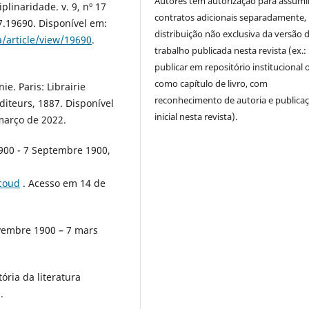
Autores têm autorização para assumi
plinaridade. v. 9, nº 17
contratos adicionais separadamente,
7.19690. Disponível em:
distribuição não exclusiva da versão 
/article/view/19690
.
trabalho publicada nesta revista (ex.:
publicar em repositório institucional 
como capítulo de livro, com
e. Paris: Librairie
reconhecimento de autoria e publica
diteurs, 1887. Disponível
inicial nesta revista).
março de 2022.
900 - 7 Septembre 1900,
1coud
. Acesso em 14 de
ovembre 1900 – 7 mars
ória da literatura
.