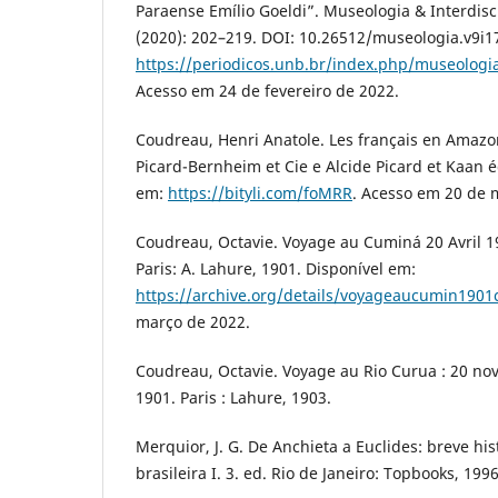
Paraense Emílio Goeldi”. Museologia & Interdisci
(2020): 202–219. DOI: 10.26512/museologia.v9i1
https://periodicos.unb.br/index.php/museologia
Acesso em 24 de fevereiro de 2022.
Coudreau, Henri Anatole. Les français en Amazoni
Picard-Bernheim et Cie e Alcide Picard et Kaan é
em:
https://bityli.com/foMRR
. Acesso em 20 de 
Coudreau, Octavie. Voyage au Cuminá 20 Avril 1
Paris: A. Lahure, 1901. Disponível em:
https://archive.org/details/voyageaucumin190
março de 2022.
Coudreau, Octavie. Voyage au Rio Curua : 20 n
1901. Paris : Lahure, 1903.
Merquior, J. G. De Anchieta a Euclides: breve hist
brasileira I. 3. ed. Rio de Janeiro: Topbooks, 1996