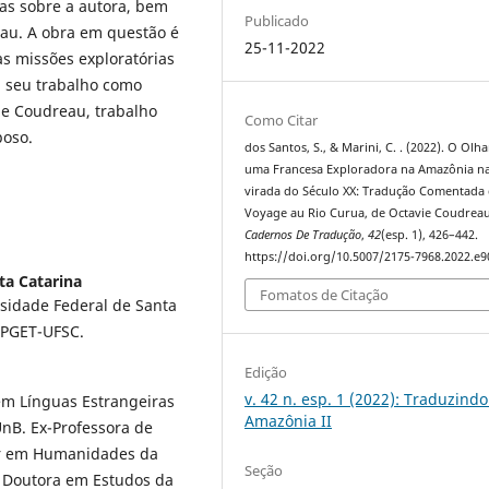
as sobre a autora, bem
Publicado
eau. A obra em questão é
25-11-2022
as missões exploratórias
u seu trabalho como
le Coudreau, trabalho
Como Citar
poso.
dos Santos, S., & Marini, C. . (2022). O Olh
uma Francesa Exploradora na Amazônia n
virada do Século XX: Tradução Comentada
Voyage au Rio Curua, de Octavie Coudreau
Cadernos De Tradução
,
42
(esp. 1), 426–442.
https://doi.org/10.5007/2175-7968.2022.e
ta Catarina
Fomatos de Citação
rsidade Federal de Santa
 PGET-UFSC.
Edição
v. 42 n. esp. 1 (2022): Traduzindo
em Línguas Estrangeiras
Amazônia II
UnB. Ex-Professora de
nar em Humanidades da
Seção
. Doutora em Estudos da