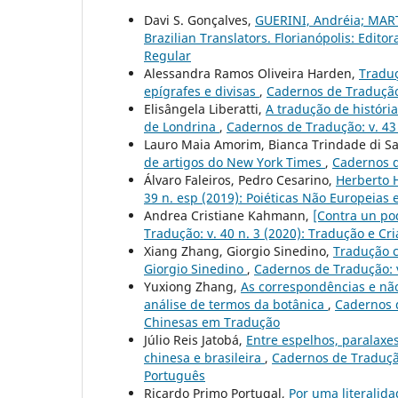
Davi S. Gonçalves,
GUERINI, Andréia; MARTI
Brazilian Translators. Florianópolis: Edito
Regular
Alessandra Ramos Oliveira Harden,
Traduç
epígrafes e divisas
,
Cadernos de Tradução:
Elisângela Liberatti,
A tradução de históri
de Londrina
,
Cadernos de Tradução: v. 43 
Lauro Maia Amorim, Bianca Trindade di Sa
de artigos do New York Times
,
Cadernos d
Álvaro Faleiros, Pedro Cesarino,
Herberto 
39 n. esp (2019): Poiéticas Não Europeias
Andrea Cristiane Kahmann,
[Contra un po
Tradução: v. 40 n. 3 (2020): Tradução e Cr
Xiang Zhang, Giorgio Sinedino,
Tradução c
Giorgio Sinedino
,
Cadernos de Tradução: v
Yuxiong Zhang,
As correspondências e não
análise de termos da botânica
,
Cadernos d
Chinesas em Tradução
Júlio Reis Jatobá,
Entre espelhos, paralaxes
chinesa e brasileira
,
Cadernos de Tradução
Português
Ricardo Primo Portugal,
Por uma literalida