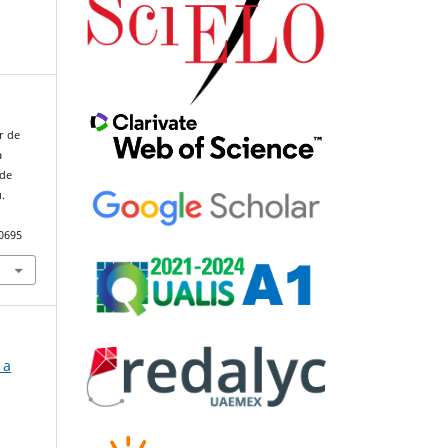
ar de
a
 de
.
90695
 a