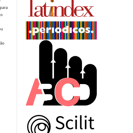
r
 para
do
ou
ção