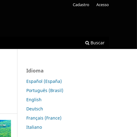
Cadastro
Acesso
Buscar
Idioma
o
Español (España)
Português (Brasil)
English
Deutsch
Français (France)
Italiano