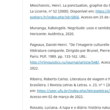
Meschonnic, Henri. La ponctuation, graphie du t
La Licorne, nº 52 (2000). Disponível em:
https://l
poitiers.fr/index.php?id=5856
. Acesso em 25 de
Munanga, Kabengele. Negritude: usos e sentidos
Horizonte: Autêntica, 2020.
Pageaux, Daniel-Henri. “De l’imagerie culturelle 
littérature comparée. Dirigido por Brunel, Pierre
Paris: PUF, 1989. pp. 133-162. URL:
http://rrlinguistics.ru/journal/article/548/
. Aces
2022.
Ribeiro, Roberto Carlos. Literatura de viagem e hi
brasileira. I Revista Letras & Letras. v. 23, nº 1 
em:
https://seer.ufu.br/index.php/letraseletras
Acesso em 02 de março de 2022.
Rossato, Luciana. A lupa e o diário: história natu