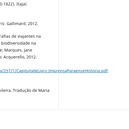
-1822). Itajaí:
ris: Gallimard, 2012.
rafias de viajantes na
, biodiversidade na
e; Marques, Jane
: Acquerello, 2012.
fix/257/1/CapitulodeLivro_ImprensaParaenseHistoria.pdf
.
asileira. Tradução de Maria