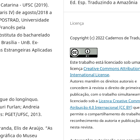
Ed. Esp. Traduzindo a Amazônia
Catarina - UFSC (2019).
ris IV) de agosto/2018 a
 POSTRAD, Universidade
Licença
Francês pela
ubstituta do bacharelado
Copyright (c) 2022 Cadernos de Trad
rasília - UnB. Ex-
s Estrangeiras Aplicadas
Este trabalho está licenciado sob um
licença
Creative Commons Attribution
International License
.
Autores mantêm os direitos autorais e
concedem à revista o direito de primeir
publicação, com o trabalho simultanea
rgue do longínquo.
licenciado sob a
Licença Creative Com
ri Furlan; Andreia
Atribuição 4.0 Internacional (CC BY)
que
lis: PGET/UFSC, 2013.
permite o compartilhamento do trabalh
reconhecimento da autoria e publicação 
nesta revista.
anda, Elis de Araújo. “As
ográfica do Museu