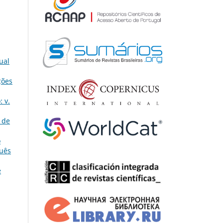
ual
ções
 v.
 de
o
guês
e