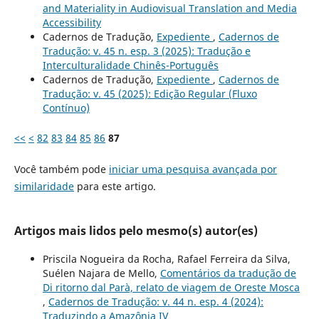
and Materiality in Audiovisual Translation and Media
Accessibility
Cadernos de Tradução,
Expediente
,
Cadernos de
Tradução: v. 45 n. esp. 3 (2025): Tradução e
Interculturalidade Chinês-Português
Cadernos de Tradução,
Expediente
,
Cadernos de
Tradução: v. 45 (2025): Edição Regular (Fluxo
Contínuo)
<<
<
82
83
84
85
86
87
Você também pode
iniciar uma pesquisa avançada por
similaridade
para este artigo.
Artigos mais lidos pelo mesmo(s) autor(es)
Priscila Nogueira da Rocha, Rafael Ferreira da Silva,
Suélen Najara de Mello,
Comentários da tradução de
Di ritorno dal Parà, relato de viagem de Oreste Mosca
,
Cadernos de Tradução: v. 44 n. esp. 4 (2024):
Traduzindo a Amazônia IV