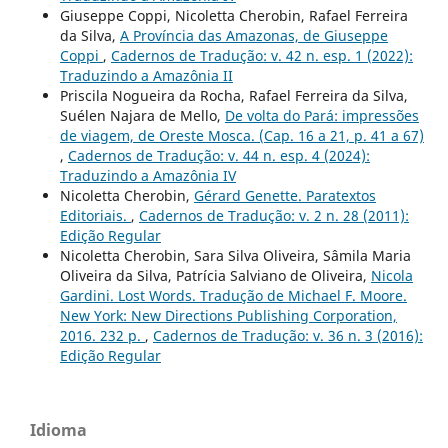
Giuseppe Coppi, Nicoletta Cherobin, Rafael Ferreira
da Silva,
A Província das Amazonas, de Giuseppe
Coppi
,
Cadernos de Tradução: v. 42 n. esp. 1 (2022):
Traduzindo a Amazônia II
Priscila Nogueira da Rocha, Rafael Ferreira da Silva,
Suélen Najara de Mello,
De volta do Pará: impressões
de viagem, de Oreste Mosca. (Cap. 16 a 21, p. 41 a 67)
,
Cadernos de Tradução: v. 44 n. esp. 4 (2024):
Traduzindo a Amazônia IV
Nicoletta Cherobin,
Gérard Genette. Paratextos
Editoriais.
,
Cadernos de Tradução: v. 2 n. 28 (2011):
Edição Regular
Nicoletta Cherobin, Sara Silva Oliveira, Sâmila Maria
Oliveira da Silva, Patrícia Salviano de Oliveira,
Nicola
Gardini. Lost Words. Tradução de Michael F. Moore.
New York: New Directions Publishing Corporation,
2016. 232 p.
,
Cadernos de Tradução: v. 36 n. 3 (2016):
Edição Regular
Idioma