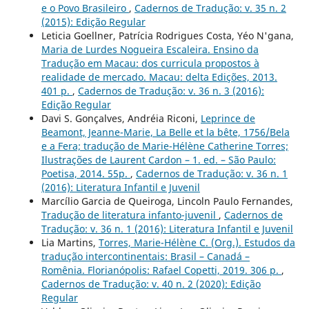
e o Povo Brasileiro
,
Cadernos de Tradução: v. 35 n. 2
(2015): Edição Regular
Leticia Goellner, Patrícia Rodrigues Costa, Yéo N'gana,
Maria de Lurdes Nogueira Escaleira. Ensino da
Tradução em Macau: dos curricula propostos à
realidade de mercado. Macau: delta Edições, 2013.
401 p.
,
Cadernos de Tradução: v. 36 n. 3 (2016):
Edição Regular
Davi S. Gonçalves, Andréia Riconi,
Leprince de
Beamont, Jeanne-Marie, La Belle et la bête, 1756/Bela
e a Fera; tradução de Marie-Hélène Catherine Torres;
Ilustrações de Laurent Cardon – 1. ed. – São Paulo:
Poetisa, 2014. 55p.
,
Cadernos de Tradução: v. 36 n. 1
(2016): Literatura Infantil e Juvenil
Marcílio Garcia de Queiroga, Lincoln Paulo Fernandes,
Tradução de literatura infanto-juvenil
,
Cadernos de
Tradução: v. 36 n. 1 (2016): Literatura Infantil e Juvenil
Lia Martins,
Torres, Marie-Hélène C. (Org.). Estudos da
tradução intercontinentais: Brasil – Canadá –
Romênia. Florianópolis: Rafael Copetti, 2019. 306 p.
,
Cadernos de Tradução: v. 40 n. 2 (2020): Edição
Regular