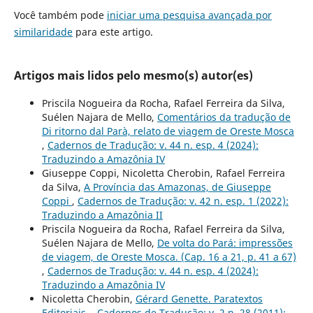
Você também pode
iniciar uma pesquisa avançada por
similaridade
para este artigo.
Artigos mais lidos pelo mesmo(s) autor(es)
Priscila Nogueira da Rocha, Rafael Ferreira da Silva,
Suélen Najara de Mello,
Comentários da tradução de
Di ritorno dal Parà, relato de viagem de Oreste Mosca
,
Cadernos de Tradução: v. 44 n. esp. 4 (2024):
Traduzindo a Amazônia IV
Giuseppe Coppi, Nicoletta Cherobin, Rafael Ferreira
da Silva,
A Província das Amazonas, de Giuseppe
Coppi
,
Cadernos de Tradução: v. 42 n. esp. 1 (2022):
Traduzindo a Amazônia II
Priscila Nogueira da Rocha, Rafael Ferreira da Silva,
Suélen Najara de Mello,
De volta do Pará: impressões
de viagem, de Oreste Mosca. (Cap. 16 a 21, p. 41 a 67)
,
Cadernos de Tradução: v. 44 n. esp. 4 (2024):
Traduzindo a Amazônia IV
Nicoletta Cherobin,
Gérard Genette. Paratextos
Editoriais.
,
Cadernos de Tradução: v. 2 n. 28 (2011):