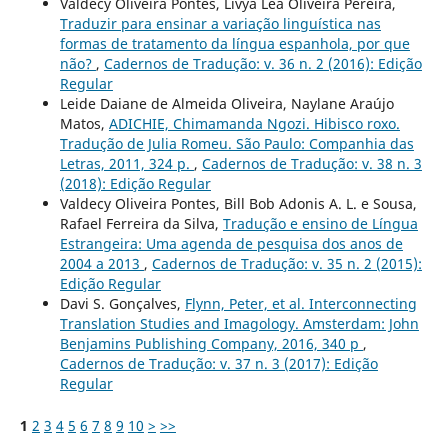
Valdecy Oliveira Pontes, Livya Lea Oliveira Pereira,
Traduzir para ensinar a variação linguística nas
formas de tratamento da língua espanhola, por que
não?
,
Cadernos de Tradução: v. 36 n. 2 (2016): Edição
Regular
Leide Daiane de Almeida Oliveira, Naylane Araújo
Matos,
ADICHIE, Chimamanda Ngozi. Hibisco roxo.
Tradução de Julia Romeu. São Paulo: Companhia das
Letras, 2011, 324 p.
,
Cadernos de Tradução: v. 38 n. 3
(2018): Edição Regular
Valdecy Oliveira Pontes, Bill Bob Adonis A. L. e Sousa,
Rafael Ferreira da Silva,
Tradução e ensino de Língua
Estrangeira: Uma agenda de pesquisa dos anos de
2004 a 2013
,
Cadernos de Tradução: v. 35 n. 2 (2015):
Edição Regular
Davi S. Gonçalves,
Flynn, Peter, et al. Interconnecting
Translation Studies and Imagology. Amsterdam: John
Benjamins Publishing Company, 2016, 340 p
,
Cadernos de Tradução: v. 37 n. 3 (2017): Edição
Regular
1
2
3
4
5
6
7
8
9
10
>
>>