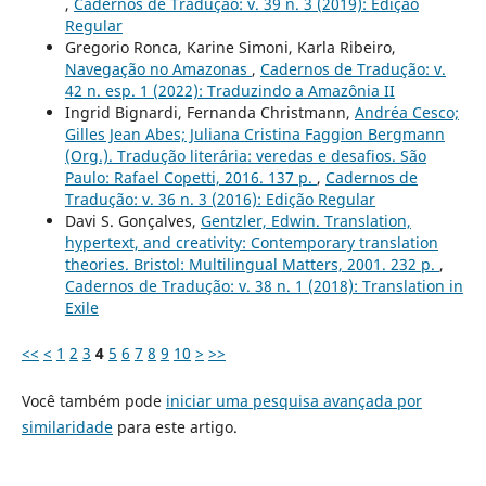
,
Cadernos de Tradução: v. 39 n. 3 (2019): Edição
Regular
Gregorio Ronca, Karine Simoni, Karla Ribeiro,
Navegação no Amazonas
,
Cadernos de Tradução: v.
42 n. esp. 1 (2022): Traduzindo a Amazônia II
Ingrid Bignardi, Fernanda Christmann,
Andréa Cesco;
Gilles Jean Abes; Juliana Cristina Faggion Bergmann
(Org.). Tradução literária: veredas e desafios. São
Paulo: Rafael Copetti, 2016. 137 p.
,
Cadernos de
Tradução: v. 36 n. 3 (2016): Edição Regular
Davi S. Gonçalves,
Gentzler, Edwin. Translation,
hypertext, and creativity: Contemporary translation
theories. Bristol: Multilingual Matters, 2001. 232 p.
,
Cadernos de Tradução: v. 38 n. 1 (2018): Translation in
Exile
<<
<
1
2
3
4
5
6
7
8
9
10
>
>>
Você também pode
iniciar uma pesquisa avançada por
similaridade
para este artigo.