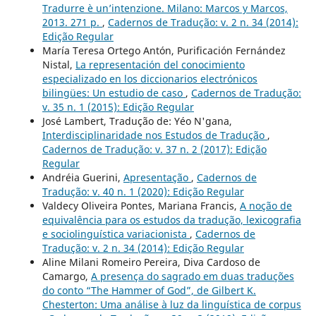
Tradurre è un’intenzione. Milano: Marcos y Marcos,
2013. 271 p.
,
Cadernos de Tradução: v. 2 n. 34 (2014):
Edição Regular
María Teresa Ortego Antón, Purificación Fernández
Nistal,
La representación del conocimiento
especializado en los diccionarios electrónicos
bilingües: Un estudio de caso
,
Cadernos de Tradução:
v. 35 n. 1 (2015): Edição Regular
José Lambert, Tradução de: Yéo N'gana,
Interdisciplinaridade nos Estudos de Tradução
,
Cadernos de Tradução: v. 37 n. 2 (2017): Edição
Regular
Andréia Guerini,
Apresentação
,
Cadernos de
Tradução: v. 40 n. 1 (2020): Edição Regular
Valdecy Oliveira Pontes, Mariana Francis,
A noção de
equivalência para os estudos da tradução, lexicografia
e sociolinguística variacionista
,
Cadernos de
Tradução: v. 2 n. 34 (2014): Edição Regular
Aline Milani Romeiro Pereira, Diva Cardoso de
Camargo,
A presença do sagrado em duas traduções
do conto “The Hammer of God”, de Gilbert K.
Chesterton: Uma análise à luz da linguística de corpus