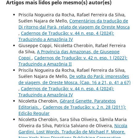
Artigos mais lidos pelo mesmo(s) autor(es)
Priscila Nogueira da Rocha, Rafael Ferreira da Silva,
Suélen Najara de Mello,
Comentários da tradução de
Di ritorno dal Parà, relato de viagem de Oreste Mosca
,
Cadernos de Tradução: v. 44 n. esp. 4 (2024):
Traduzindo a Amazônia IV
Giuseppe Coppi, Nicoletta Cherobin, Rafael Ferreira
da Silva,
A Província das Amazonas, de Giuseppe
Coppi
,
Cadernos de Tradução: v. 42 n. esp. 1 (2022):
Traduzindo a Amazônia II
Priscila Nogueira da Rocha, Rafael Ferreira da Silva,
Suélen Najara de Mello,
De volta do Pará: impressões
de viagem, de Oreste Mosca. (Cap. 16 a 21, p. 41 a 67)
,
Cadernos de Tradução: v. 44 n. esp. 4 (2024):
Traduzindo a Amazônia IV
Nicoletta Cherobin,
Gérard Genette. Paratextos
Editoriais.
,
Cadernos de Tradução: v. 2 n. 28 (2011):
Edição Regular
Nicoletta Cherobin, Sara Silva Oliveira, Sâmila Maria
Oliveira da Silva, Patrícia Salviano de Oliveira,
Nicola
Gardini. Lost Words. Tradução de Michael F. Moore.
New York: New Directions Publishing Corporation,