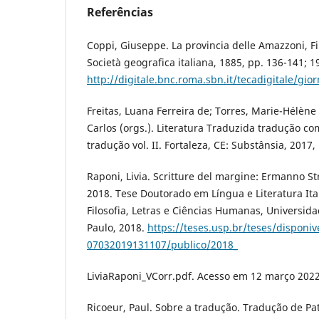
Referências
Coppi, Giuseppe. La provincia delle Amazzoni, Fir
Società geografica italiana, 1885, pp. 136-141; 1
http://digitale.bnc.roma.sbn.it/tecadigitale/g
Freitas, Luana Ferreira de; Torres, Marie-Hélène
Carlos (orgs.). Literatura Traduzida tradução c
tradução vol. II. Fortaleza, CE: Substânsia, 2017,
Raponi, Livia. Scritture del margine: Ermanno St
2018. Tese Doutorado em Língua e Literatura Ita
Filosofia, Letras e Ciências Humanas, Universid
Paulo, 2018.
https://teses.usp.br/teses/disponiv
07032019131107/publico/2018_
LiviaRaponi_VCorr.pdf. Acesso em 12 março 2022
Ricoeur, Paul. Sobre a tradução. Tradução de Patr