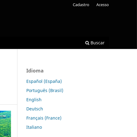
Cadastro
Acesso
Buscar
Idioma
Español (España)
Português (Brasil)
English
Deutsch
Français (France)
Italiano