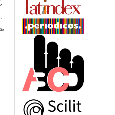
do
ou
ção