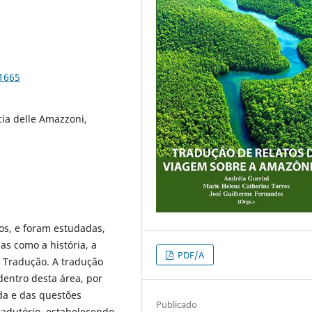
91665
cia delle Amazzoni,
los, e foram estudadas,
nas como a história, a
PDF/A
a Tradução. A tradução
entro desta área, por
ida e das questões
Publicado
tradutório, estabelecendo,