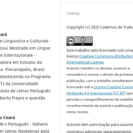
Licença
Copyright (c) 2022 Cadernos de Trad
eará
 Linguistica e Culturale -
 Possui Mestrado em Lingue
Este trabalho está licenciado sob um
 Internazionale -
licença
Creative Commons Attribution
 Doutora em Estudos da
International License
.
Autores mantêm os direitos autorais e
- Florianópolis, Brasil
concedem à revista o direito de primeir
s-doutoranda no Programa
publicação, com o trabalho simultanea
T) da Universidade
licenciado sob a
Licença Creative Com
 área de Letras Português
Atribuição 4.0 Internacional (CC BY)
que
lberto Freyre e questão
permite o compartilhamento do trabalh
reconhecimento da autoria e publicação 
nesta revista.
o Ceará
8 e Português - Italiano
Autores têm autorização para assumi
em Letras Neolatinas pela
contratos adicionais separadamente,