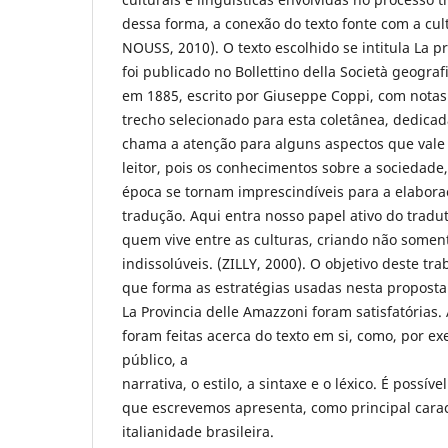
dessa forma, a conexão do texto fonte com a cul
NOUSS, 2010). O texto escolhido se intitula La p
foi publicado no Bollettino della Società geograf
em 1885, escrito por Giuseppe Coppi, com notas 
trecho selecionado para esta coletânea, dedicad
chama a atenção para alguns aspectos que vale
leitor, pois os conhecimentos sobre a sociedade, 
época se tornam imprescindíveis para a elaboraç
tradução. Aqui entra nosso papel ativo do trad
quem vive entre as culturas, criando não somen
indissolúveis. (ZILLY, 2000). O objetivo deste tra
que forma as estratégias usadas nesta proposta 
La Provincia delle Amazzoni foram satisfatórias.
foram feitas acerca do texto em si, como, por e
público, a
narrativa, o estilo, a sintaxe e o léxico. É possív
que escrevemos apresenta, como principal carac
italianidade brasileira.