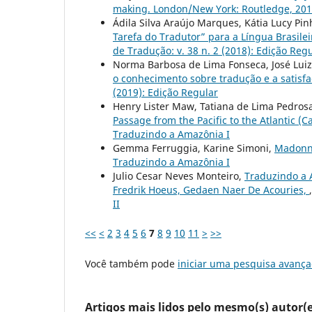
making. London/New York: Routledge, 2012
Ádila Silva Araújo Marques, Kátia Lucy Pin
Tarefa do Tradutor” para a Língua Brasile
de Tradução: v. 38 n. 2 (2018): Edição Reg
Norma Barbosa de Lima Fonseca, José Luiz
o conhecimento sobre tradução e a satisf
(2019): Edição Regular
Henry Lister Maw, Tatiana de Lima Pedros
Passage from the Pacific to the Atlantic (Ca
Traduzindo a Amazônia I
Gemma Ferruggia, Karine Simoni,
Madonna
Traduzindo a Amazônia I
Julio Cesar Neves Monteiro,
Traduzindo a 
Fredrik Hoeus, Gedaen Naer De Acouries,
II
<<
<
2
3
4
5
6
7
8
9
10
11
>
>>
Você também pode
iniciar uma pesquisa avança
Artigos mais lidos pelo mesmo(s) autor(e