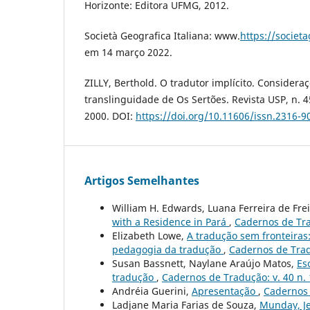
Horizonte: Editora UFMG, 2012.
Società Geografica Italiana: www.
https://societa
em 14 março 2022.
ZILLY, Berthold. O tradutor implícito. Considera
translinguidade de Os Sertões. Revista USP, n. 4
2000. DOI:
https://doi.org/10.11606/issn.2316-9
Artigos Semelhantes
William H. Edwards, Luana Ferreira de Fre
with a Residence in Pará
,
Cadernos de Tra
Elizabeth Lowe,
A tradução sem fronteiras:
pedagogia da tradução
,
Cadernos de Tradu
Susan Bassnett, Naylane Araújo Matos,
Es
tradução
,
Cadernos de Tradução: v. 40 n. 
Andréia Guerini,
Apresentação
,
Cadernos 
Ladjane Maria Farias de Souza,
Munday, Jer