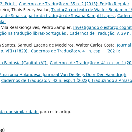
. Print.
,
Cadernos de Tradução: v. 35 n. 2 (2015): Edição Regular
heiro, Thaís Fleury Avelar,
Tradução do texto de Walter Benjamin “
ira de Sinais a partir da tradução de Susana Kampff Lages
,
Cadern
ular
 Vila Real Gonçalves, Pedro Zampier,
Investigando o esforço cognit
ação na tradução libras-português
,
Cadernos de Tradução: v. 39 n.
a Santos, Samuel Lucena de Medeiros, Walter Carlos Costa,
Journal
p. VIII) (1829)
,
Cadernos de Tradução: v. 41 n. esp. 1 (2021):
 Fantasia (Capítulo VI)
,
Cadernos de Tradução: v. 41 n. esp. 1 (20
Amazônia Holandesa: Journaal Van De Reijs Door Den Vaandrigh
,
Cadernos de Tradução: v. 42 n. esp. 1 (2022): Traduzindo a Amaz
da por similaridade
para este artigo.
s)