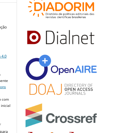
ução
a
 4.0
a
mente
mons
o com
inicial
r
 para