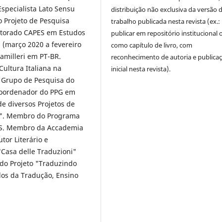
Especialista Lato Sensu
distribuição não exclusiva da versão 
 Projeto de Pesquisa
trabalho publicada nesta revista (ex.:
utorado CAPES em Estudos
publicar em repositório institucional 
i (março 2020 a fevereiro
como capítulo de livro, com
amilleri em PT-BR.
reconhecimento de autoria e publica
 Cultura Italiana na
inicial nesta revista).
 Grupo de Pesquisa do
coordenador do PPG em
e diversos Projetos de
ca". Membro do Programa
FES. Membro da Accademia
tor Literário e
"Casa delle Traduzioni"
do Projeto "Traduzindo
udos da Tradução, Ensino