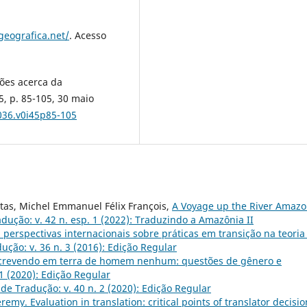
geografica.net/
. Acesso
ções acerca da
5, p. 85-105, 30 maio
036.v0i45p85-105
itas, Michel Emmanuel Félix François,
A Voyage up the River Amaz
dução: v. 42 n. esp. 1 (2022): Traduzindo a Amazônia II
 perspectivas internacionais sobre práticas em transição na teoria
ção: v. 36 n. 3 (2016): Edição Regular
crevendo em terra de homem nenhum: questões de gênero e
1 (2020): Edição Regular
de Tradução: v. 40 n. 2 (2020): Edição Regular
emy. Evaluation in translation: critical points of translator decisio