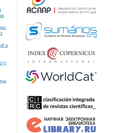
A
os
ivo,
 3
 of a
21):
ônia