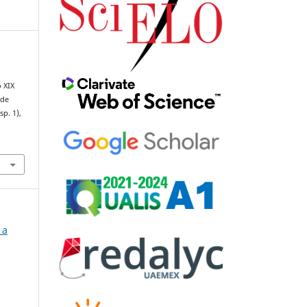
 XIX
 de
sp. 1),
 a