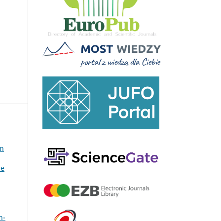
on
 e
n-