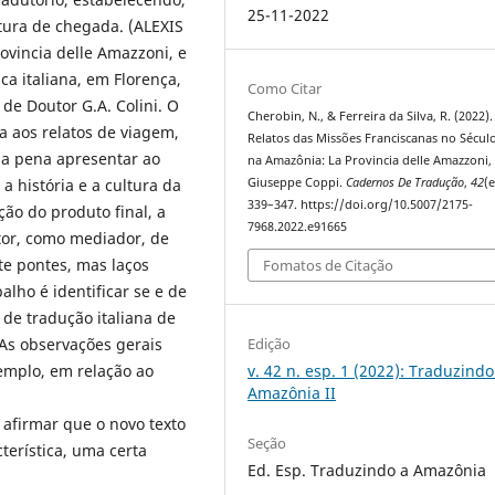
25-11-2022
tura de chegada. (ALEXIS
rovincia delle Amazzoni, e
ica italiana, em Florença,
Como Citar
de Doutor G.A. Colini. O
Cherobin, N., & Ferreira da Silva, R. (2022).
a aos relatos de viagem,
Relatos das Missões Franciscanas no Século
 a pena apresentar ao
na Amazônia: La Provincia delle Amazzoni,
Giuseppe Coppi.
Cadernos De Tradução
,
42
(e
a história e a cultura da
339–347. https://doi.org/10.5007/2175-
ão do produto final, a
7968.2022.e91665
utor, como mediador, de
te pontes, mas laços
Fomatos de Citação
balho é identificar se e de
de tradução italiana de
Edição
 As observações gerais
v. 42 n. esp. 1 (2022): Traduzindo
xemplo, em relação ao
Amazônia II
el afirmar que o novo texto
Seção
terística, uma certa
Ed. Esp. Traduzindo a Amazônia