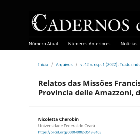
Número Atual
Números Anteriores
Notícias
Início
/
Arquivos
/
v. 42 n. esp. 1 (2022): Traduzind
Relatos das Missões Franci
Provincia delle Amazzoni, 
Nicoletta Cherobin
Universidade Federal do Ceará
https://orcid.org/0000-0002-3518-3105