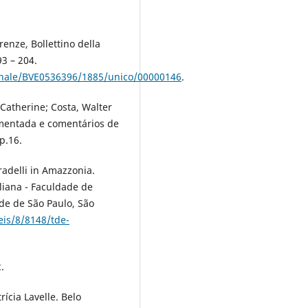
enze, Bollettino della
93 – 204.
iornale/BVE0536396/1885/unico/00000146
.
 Catherine; Costa, Walter
omentada e comentários de
 p.16.
radelli in Amazzonia.
liana - Faculdade de
ade de São Paulo, São
eis/8/8148/tde-
.
ícia Lavelle. Belo