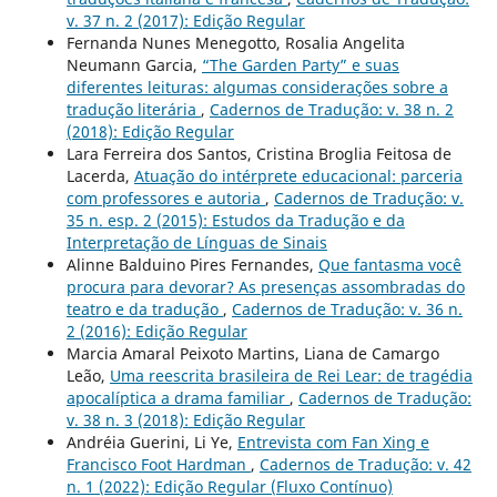
v. 37 n. 2 (2017): Edição Regular
Fernanda Nunes Menegotto, Rosalia Angelita
Neumann Garcia,
“The Garden Party” e suas
diferentes leituras: algumas considerações sobre a
tradução literária
,
Cadernos de Tradução: v. 38 n. 2
(2018): Edição Regular
Lara Ferreira dos Santos, Cristina Broglia Feitosa de
Lacerda,
Atuação do intérprete educacional: parceria
com professores e autoria
,
Cadernos de Tradução: v.
35 n. esp. 2 (2015): Estudos da Tradução e da
Interpretação de Línguas de Sinais
Alinne Balduino Pires Fernandes,
Que fantasma você
procura para devorar? As presenças assombradas do
teatro e da tradução
,
Cadernos de Tradução: v. 36 n.
2 (2016): Edição Regular
Marcia Amaral Peixoto Martins, Liana de Camargo
Leão,
Uma reescrita brasileira de Rei Lear: de tragédia
apocalíptica a drama familiar
,
Cadernos de Tradução:
v. 38 n. 3 (2018): Edição Regular
Andréia Guerini, Li Ye,
Entrevista com Fan Xing e
Francisco Foot Hardman
,
Cadernos de Tradução: v. 42
n. 1 (2022): Edição Regular (Fluxo Contínuo)