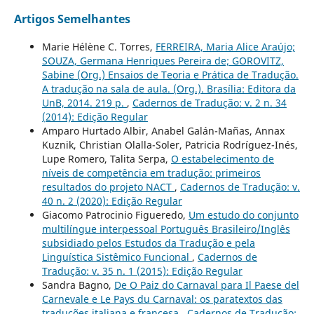
Artigos Semelhantes
Marie Hélène C. Torres,
FERREIRA, Maria Alice Araújo;
SOUZA, Germana Henriques Pereira de; GOROVITZ,
Sabine (Org.) Ensaios de Teoria e Prática de Tradução.
A tradução na sala de aula. (Org.). Brasília: Editora da
UnB, 2014. 219 p.
,
Cadernos de Tradução: v. 2 n. 34
(2014): Edição Regular
Amparo Hurtado Albir, Anabel Galán-Mañas, Annax
Kuznik, Christian Olalla-Soler, Patricia Rodríguez-Inés,
Lupe Romero, Talita Serpa,
O estabelecimento de
níveis de competência em tradução: primeiros
resultados do projeto NACT
,
Cadernos de Tradução: v.
40 n. 2 (2020): Edição Regular
Giacomo Patrocinio Figueredo,
Um estudo do conjunto
multilíngue interpessoal Português Brasileiro/Inglês
subsidiado pelos Estudos da Tradução e pela
Linguística Sistêmico Funcional
,
Cadernos de
Tradução: v. 35 n. 1 (2015): Edição Regular
Sandra Bagno,
De O Paiz do Carnaval para Il Paese del
Carnevale e Le Pays du Carnaval: os paratextos das
traduções italiana e francesa
,
Cadernos de Tradução: