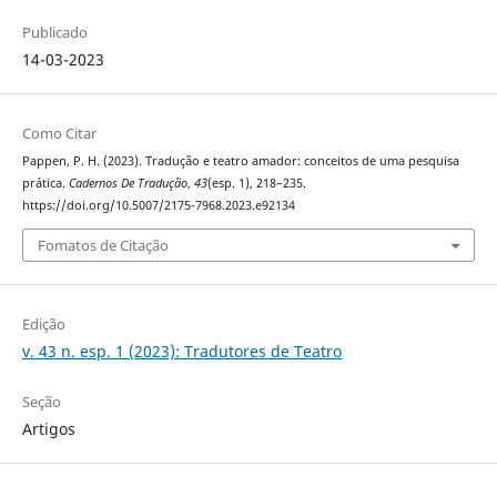
Publicado
14-03-2023
Como Citar
Pappen, P. H. (2023). Tradução e teatro amador: conceitos de uma pesquisa
prática.
Cadernos De Tradução
,
43
(esp. 1), 218–235.
https://doi.org/10.5007/2175-7968.2023.e92134
Fomatos de Citação
Edição
v. 43 n. esp. 1 (2023): Tradutores de Teatro
Seção
Artigos