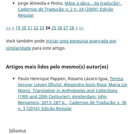
Jorge Almeida e Pinho,
Mãos à obra… da tradução!
,
Cadernos de Tradução: v. 2 n. 24 (2009): Edição
Regular
<<
<
19
20
21
22
23
24
25
26
27
28
>
>>
Você também pode
iniciar uma pesquisa avançada por
similaridade
para este artigo.
Artigos mais lidos pelo mesmo(s) autor(es)
Paulo Henrique Pappen, Rosario Lázaro Igoa,
Teresa
Seruya; Lieven D´hulst; Alexandra Assis Rosa; Maria Lin
Moniz. Translation in Anthologies and Collections
(19th and 20th Centuries). Amsterdam: John
Benjamins, 2013. 287 p.
,
Cadernos de Tradução: v. 36
n. 3 (2016): Edição Regular
Idioma