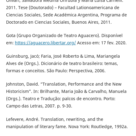
Olivari, Salvadora Medina Onrubia y María Luisa Carnelli.
2011. Tese (Doutorado) – Facultad Lationoamericana de
Ciencias Sociales, Sede Académica Argentina, Programa de
Doctorado en Ciencias Sociales, Buenos Aires, 2011.
Gota (Grupo Organizado de Teatro Aguacero). Disponível
em:
https://aguacero.libertar.org/
Acesso em: 17 fev. 2020.
Guinsburg, Jacó; Faria, José Roberto & Lima, Mariangela
Alves de (Orgs.). Dicionário de teatro brasileiro: temas,
formas e conceitos. São Paulo: Perspectiva, 2006.
Johnston, David. “Translation, Performance and the New
Historicism”. In: Brilhante, Maria João & Carvalho, Manuela
(Orgs.). Teatro e Tradução: palcos de encontro. Porto:
Campo das Letras, 2007. p. 9-30.
Lefevere, André. Translation, rewriting, and the
manipulation of literary fame. Nova York: Routledge, 1992a.