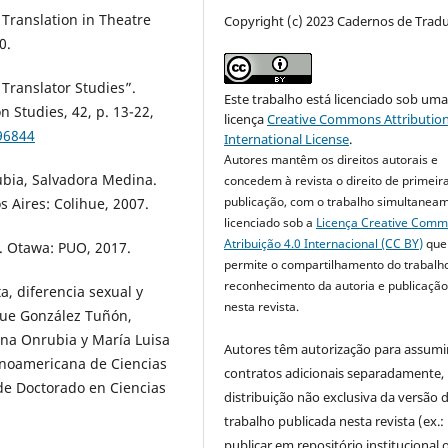
Translation in Theatre
Copyright (c) 2023 Cadernos de Trad
0.
ranslator Studies”.
Este trabalho está licenciado sob um
Studies, 42, p. 13-22,
licença
Creative Commons Attribution
.96844
International License
.
Autores mantêm os direitos autorais e
rubia, Salvadora Medina.
concedem à revista o direito de primeir
publicação, com o trabalho simultanea
s Aires: Colihue, 2007.
licenciado sob a
Licença Creative Com
Atribuição 4.0 Internacional (CC BY)
que
ge. Otawa: PUO, 2017.
permite o compartilhamento do trabalh
reconhecimento da autoria e publicação 
a, diferencia sexual y
nesta revista.
ique González Tuñón,
ina Onrubia y María Luisa
Autores têm autorização para assumi
ionoamericana de Ciencias
contratos adicionais separadamente,
de Doctorado en Ciencias
distribuição não exclusiva da versão 
trabalho publicada nesta revista (ex.:
publicar em repositório institucional 