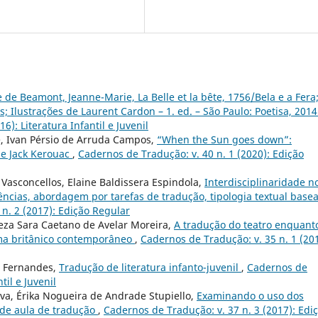
 de Beamont, Jeanne-Marie, La Belle et la bête, 1756/Bela e a Fera
 Ilustrações de Laurent Cardon – 1. ed. – São Paulo: Poetisa, 2014
6): Literatura Infantil e Juvenil
e, Ivan Pérsio de Arruda Campos,
“When the Sun goes down”:
de Jack Kerouac
,
Cadernos de Tradução: v. 40 n. 1 (2020): Edição
 Vasconcellos, Elaine Baldissera Espindola,
Interdisciplinaridade n
ncias, abordagem por tarefas de tradução, tipologia textual base
n. 2 (2017): Edição Regular
reza Sara Caetano de Avelar Moreira,
A tradução do teatro enquant
ma britânico contemporâneo
,
Cadernos de Tradução: v. 35 n. 1 (201
o Fernandes,
Tradução de literatura infanto-juvenil
,
Cadernos de
til e Juvenil
lva, Érika Nogueira de Andrade Stupiello,
Examinando o uso dos
 de aula de tradução
,
Cadernos de Tradução: v. 37 n. 3 (2017): Edi