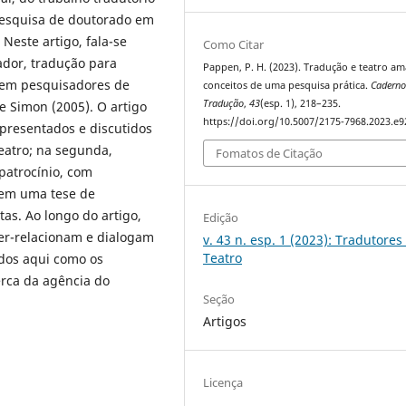
a pesquisa de doutorado em
 Neste artigo, fala-se
Como Citar
ador, tradução para
Pappen, P. H. (2023). Tradução e teatro a
e em pesquisadores de
conceitos de uma pesquisa prática.
Caderno
Tradução
,
43
(esp. 1), 218–235.
e Simon (2005). O artigo
https://doi.org/10.5007/2175-7968.2023.e
apresentados e discutidos
eatro; na segunda,
Fomatos de Citação
patrocínio, com
 em uma tese de
as. Ao longo do artigo,
Edição
ter-relacionam e dialogam
v. 43 n. esp. 1 (2023): Tradutores
Teatro
ados aqui como os
erca da agência do
Seção
Artigos
Licença