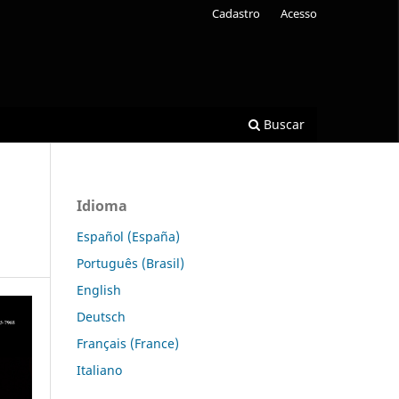
Cadastro
Acesso
Buscar
Idioma
Español (España)
Português (Brasil)
English
Deutsch
Français (France)
Italiano