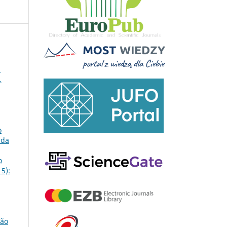
;
.
o
ada
o
5):
ção