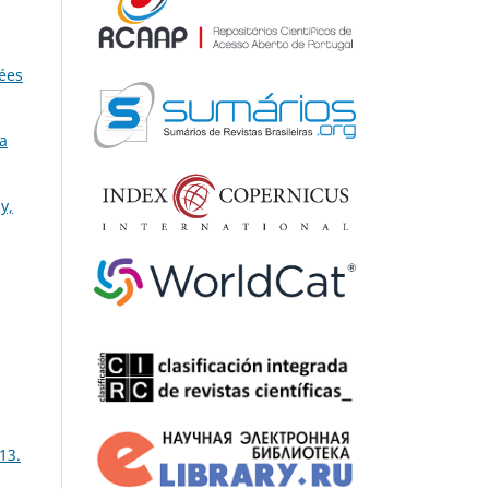
dées
da
y,
13.