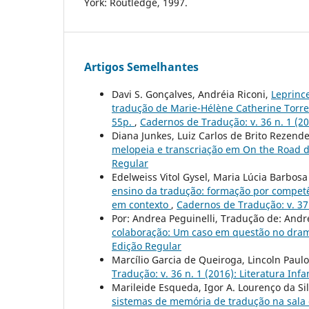
York: Routledge, 1997.
Artigos Semelhantes
Davi S. Gonçalves, Andréia Riconi,
Leprince
tradução de Marie-Hélène Catherine Torres;
55p.
,
Cadernos de Tradução: v. 36 n. 1 (201
Diana Junkes, Luiz Carlos de Brito Rezend
melopeia e transcriação em On the Road 
Regular
Edelweiss Vitol Gysel, Maria Lúcia Barbosa
ensino da tradução: formação por competê
em contexto
,
Cadernos de Tradução: v. 37 
Por: Andrea Peguinelli, Tradução de: And
colaboração: Um caso em questão no dra
Edição Regular
Marcílio Garcia de Queiroga, Lincoln Paul
Tradução: v. 36 n. 1 (2016): Literatura Infan
Marileide Esqueda, Igor A. Lourenço da Si
sistemas de memória de tradução na sala