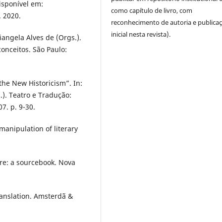
isponível em:
como capítulo de livro, com
. 2020.
reconhecimento de autoria e publica
inicial nesta revista).
iangela Alves de (Orgs.).
conceitos. São Paulo:
the New Historicism”. In:
.). Teatro e Tradução:
7. p. 9-30.
manipulation of literary
ure: a sourcebook. Nova
ranslation. Amsterdã &