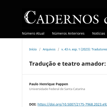
Número Atual
Números Anteriores
Notícias
Início
/
Arquivos
/
v. 43 n. esp. 1 (2023): Tradutore
Tradução e teatro amador:
Paulo Henrique Pappen
Universidade Federal de Santa Catarina
DOI:
https://doi.org/10.5007/2175-7968.2023.e