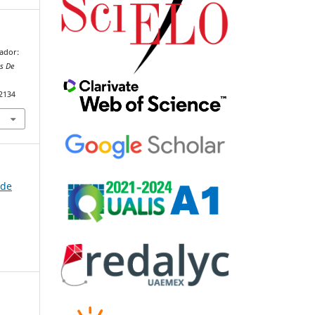
mador:
s De
92134
 de