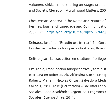
Aaltonen, Sirkku. Time-Sharing on Stage: Drama 
and Society. Clevedon: Multilingual Matters, 200
Chesterman, Andrew. “The Name and Nature of T
Hermes: Journal of Language and Communication 
2009. DOI:
https://doi.org/10.7146/hjlcb.v22i42
Delgado, Josefina. “Estudio preliminar”. In: On
Las descentradas y otras piezas teatrales. Bueno
Delisle, Jean. La traduction en citations: florilè
Diz, Tania. Imaginación falogocéntrica y feminist
escritura en Roberto Arlt, Alfonsina Storni, Enr
Roberto Mariani, Nicolás Olivari, Salvadora Med
Carnelli. 2011. Tese (Doutorado) – Facultad Lat
Sociales, Sede Académica Argentina, Programa 
Sociales, Buenos Aires, 2011.