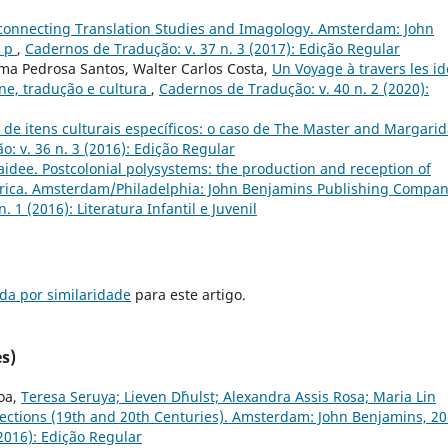
terconnecting Translation Studies and Imagology. Amsterdam: John
0 p
,
Cadernos de Tradução: v. 37 n. 3 (2017): Edição Regular
ma Pedrosa Santos, Walter Carlos Costa,
Un Voyage à travers les i
ne, tradução e cultura
,
Cadernos de Tradução: v. 40 n. 2 (2020):
 de itens culturais específicos: o caso de The Master and Margari
: v. 36 n. 3 (2016): Edição Regular
aidee. Postcolonial polysystems: the production and reception of
 Africa. Amsterdam/Philadelphia: John Benjamins Publishing Compan
 1 (2016): Literatura Infantil e Juvenil
da por similaridade
para este artigo.
s)
oa,
Teresa Seruya; Lieven D´hulst; Alexandra Assis Rosa; Maria Lin
lections (19th and 20th Centuries). Amsterdam: John Benjamins, 20
2016): Edição Regular