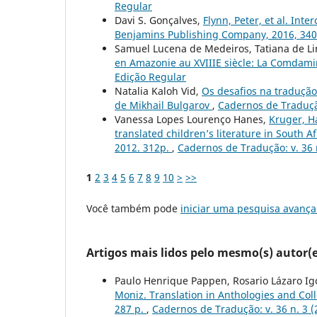
Regular
Davi S. Gonçalves,
Flynn, Peter, et al. In
Benjamins Publishing Company, 2016, 34
Samuel Lucena de Medeiros, Tatiana de Li
en Amazonie au XVIIIE siècle: La Comdami
Edição Regular
Natalia Kaloh Vid,
Os desafios na tradução
de Mikhail Bulgarov
,
Cadernos de Tradução
Vanessa Lopes Lourenço Hanes,
Kruger, H
translated children’s literature in South
2012. 312p.
,
Cadernos de Tradução: v. 36 n.
1
2
3
4
5
6
7
8
9
10
>
>>
Você também pode
iniciar uma pesquisa avança
Artigos mais lidos pelo mesmo(s) autor(e
Paulo Henrique Pappen, Rosario Lázaro Ig
Moniz. Translation in Anthologies and Col
287 p.
,
Cadernos de Tradução: v. 36 n. 3 (