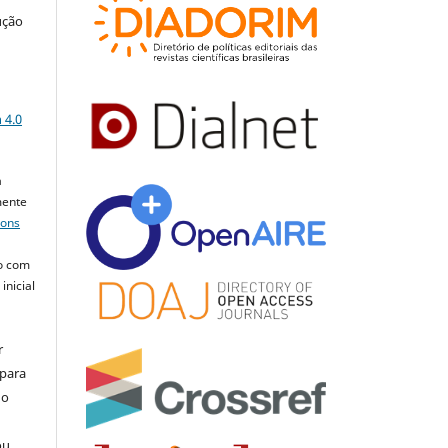
ução
a
 4.0
a
mente
mons
o com
inicial
r
 para
do
ou