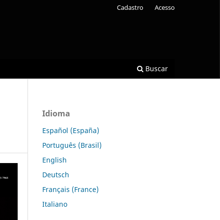
Cadastro
Acesso
Buscar
Idioma
Español (España)
Português (Brasil)
English
Deutsch
Français (France)
Italiano