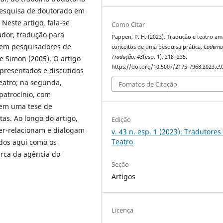
a pesquisa de doutorado em
 Neste artigo, fala-se
Como Citar
ador, tradução para
Pappen, P. H. (2023). Tradução e teatro a
e em pesquisadores de
conceitos de uma pesquisa prática.
Caderno
Tradução
,
43
(esp. 1), 218–235.
e Simon (2005). O artigo
https://doi.org/10.5007/2175-7968.2023.e
apresentados e discutidos
eatro; na segunda,
Fomatos de Citação
patrocínio, com
 em uma tese de
as. Ao longo do artigo,
Edição
ter-relacionam e dialogam
v. 43 n. esp. 1 (2023): Tradutores
Teatro
ados aqui como os
erca da agência do
Seção
Artigos
Licença