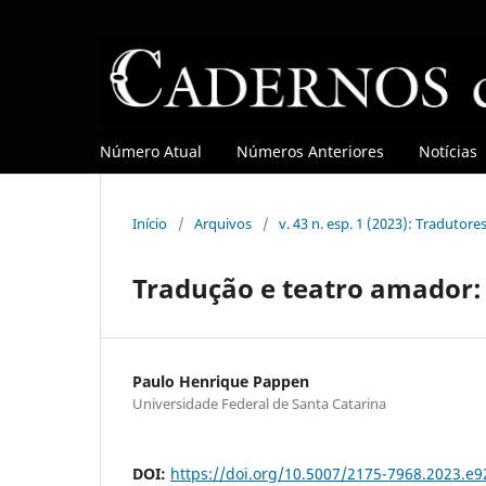
Número Atual
Números Anteriores
Notícias
Início
/
Arquivos
/
v. 43 n. esp. 1 (2023): Tradutore
Tradução e teatro amador:
Paulo Henrique Pappen
Universidade Federal de Santa Catarina
DOI:
https://doi.org/10.5007/2175-7968.2023.e