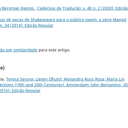
ra Bergman Ramos
,
Cadernos de Tradução: v. 40 n. 2 (2020): Edição
tas de peças de Shakespeare para o público jovem: a série Mangá
n. 34 (2014): Edição Regular
da por similaridade
para este artigo.
s)
oa,
Teresa Seruya; Lieven D´hulst; Alexandra Assis Rosa; Maria Lin
lections (19th and 20th Centuries). Amsterdam: John Benjamins, 20
2016): Edição Regular