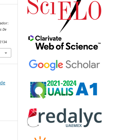
mador:
s De
92134
 de