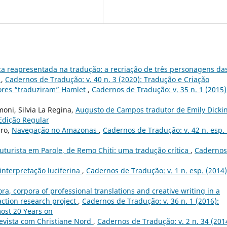
a reapresentada na tradução: a recriação de três personagens da
k
,
Cadernos de Tradução: v. 40 n. 3 (2020): Tradução e Criação
ores “traduziram” Hamlet
,
Cadernos de Tradução: v. 35 n. 1 (2015)
oni, Silvia La Regina,
Augusto de Campos tradutor de Emily Dicki
 Edição Regular
iro,
Navegação no Amazonas
,
Cadernos de Tradução: v. 42 n. esp.
 futurista em Parole, de Remo Chiti: uma tradução crítica
,
Cadernos
interpretação luciferina
,
Cadernos de Tradução: v. 1 n. esp. (2014)
ra, corpora of professional translations and creative writing in a
 action research project
,
Cadernos de Tradução: v. 36 n. 1 (2016):
ost 20 Years on
evista com Christiane Nord
,
Cadernos de Tradução: v. 2 n. 34 (201