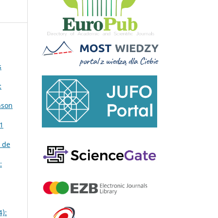
s
:
nson
 1
 de
:
4):