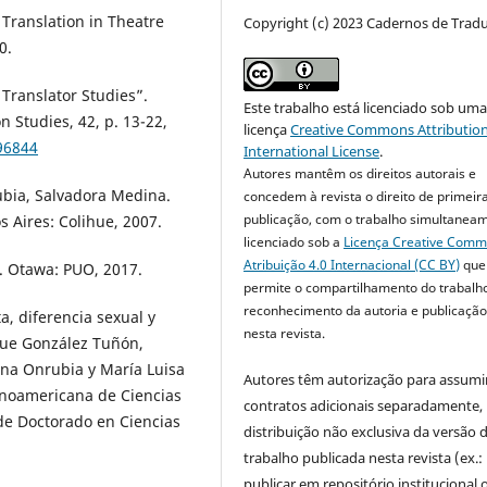
Translation in Theatre
Copyright (c) 2023 Cadernos de Trad
0.
ranslator Studies”.
Este trabalho está licenciado sob um
Studies, 42, p. 13-22,
licença
Creative Commons Attribution
.96844
International License
.
Autores mantêm os direitos autorais e
rubia, Salvadora Medina.
concedem à revista o direito de primeir
publicação, com o trabalho simultanea
s Aires: Colihue, 2007.
licenciado sob a
Licença Creative Com
Atribuição 4.0 Internacional (CC BY)
que
ge. Otawa: PUO, 2017.
permite o compartilhamento do trabalh
reconhecimento da autoria e publicação 
a, diferencia sexual y
nesta revista.
ique González Tuñón,
ina Onrubia y María Luisa
Autores têm autorização para assumi
ionoamericana de Ciencias
contratos adicionais separadamente,
de Doctorado en Ciencias
distribuição não exclusiva da versão 
trabalho publicada nesta revista (ex.:
publicar em repositório institucional 