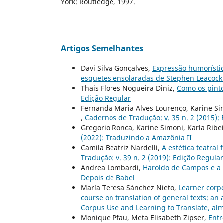
York: Routledge, 1997.
Artigos Semelhantes
Davi Silva Gonçalves,
Expressão humorístic
esquetes ensolaradas de Stephen Leacoc
Thais Flores Nogueira Diniz,
Como os pint
Edição Regular
Fernanda Maria Alves Lourenço, Karine Sim
,
Cadernos de Tradução: v. 35 n. 2 (2015):
Gregorio Ronca, Karine Simoni, Karla Ribe
(2022): Traduzindo a Amazônia II
Camila Beatriz Nardelli,
A estética teatral
Tradução: v. 39 n. 2 (2019): Edição Regular
Andrea Lombardi,
Haroldo de Campos e a 
Depois de Babel
María Teresa Sánchez Nieto,
Learner corpo
course on translation of general texts: an
Corpus Use and Learning to Translate, alm
Monique Pfau, Meta Elisabeth Zipser,
Entr