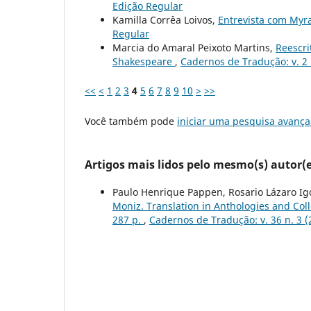
Edição Regular
Kamilla Corrêa Loivos,
Entrevista com My
Regular
Marcia do Amaral Peixoto Martins,
Reescri
Shakespeare
,
Cadernos de Tradução: v. 2 
<<
<
1
2
3
4
5
6
7
8
9
10
>
>>
Você também pode
iniciar uma pesquisa avança
Artigos mais lidos pelo mesmo(s) autor(e
Paulo Henrique Pappen, Rosario Lázaro Ig
Moniz. Translation in Anthologies and Col
287 p.
,
Cadernos de Tradução: v. 36 n. 3 (