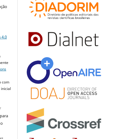
ução
a
 4.0
a
mente
mons
o com
inicial
r
 para
do
ou