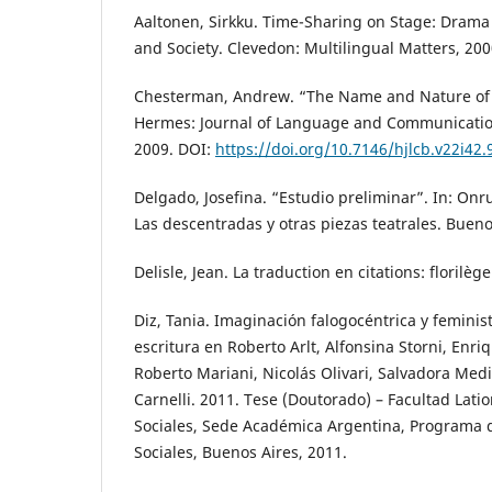
Aaltonen, Sirkku. Time-Sharing on Stage: Drama 
and Society. Clevedon: Multilingual Matters, 200
Chesterman, Andrew. “The Name and Nature of T
Hermes: Journal of Language and Communication 
2009. DOI:
https://doi.org/10.7146/hjlcb.v22i42
Delgado, Josefina. “Estudio preliminar”. In: On
Las descentradas y otras piezas teatrales. Bueno
Delisle, Jean. La traduction en citations: florilè
Diz, Tania. Imaginación falogocéntrica y feminist
escritura en Roberto Arlt, Alfonsina Storni, Enr
Roberto Mariani, Nicolás Olivari, Salvadora Med
Carnelli. 2011. Tese (Doutorado) – Facultad Lat
Sociales, Sede Académica Argentina, Programa 
Sociales, Buenos Aires, 2011.