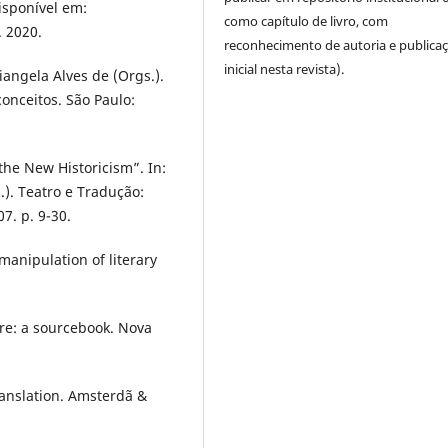
isponível em:
como capítulo de livro, com
. 2020.
reconhecimento de autoria e publica
inicial nesta revista).
iangela Alves de (Orgs.).
conceitos. São Paulo:
the New Historicism”. In:
.). Teatro e Tradução:
7. p. 9-30.
manipulation of literary
ure: a sourcebook. Nova
ranslation. Amsterdã &