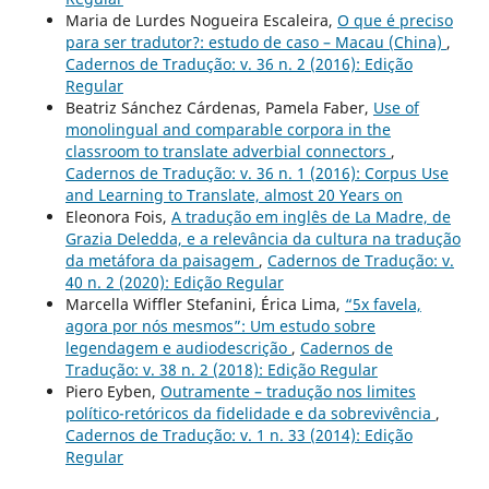
Maria de Lurdes Nogueira Escaleira,
O que é preciso
para ser tradutor?: estudo de caso – Macau (China)
,
Cadernos de Tradução: v. 36 n. 2 (2016): Edição
Regular
Beatriz Sánchez Cárdenas, Pamela Faber,
Use of
monolingual and comparable corpora in the
classroom to translate adverbial connectors
,
Cadernos de Tradução: v. 36 n. 1 (2016): Corpus Use
and Learning to Translate, almost 20 Years on
Eleonora Fois,
A tradução em inglês de La Madre, de
Grazia Deledda, e a relevância da cultura na tradução
da metáfora da paisagem
,
Cadernos de Tradução: v.
40 n. 2 (2020): Edição Regular
Marcella Wiffler Stefanini, Érica Lima,
“5x favela,
agora por nós mesmos”: Um estudo sobre
legendagem e audiodescrição
,
Cadernos de
Tradução: v. 38 n. 2 (2018): Edição Regular
Piero Eyben,
Outramente – tradução nos limites
político-retóricos da fidelidade e da sobrevivência
,
Cadernos de Tradução: v. 1 n. 33 (2014): Edição
Regular