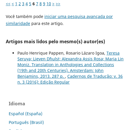
<<
<
1
2
3
4
5
6
7
8
9
10
>
>>
Você também pode
iniciar uma pesquisa avançada por
similaridade
para este artigo.
Artigos mais lidos pelo mesmo(s) autor(es)
Paulo Henrique Pappen, Rosario Lázaro Igoa,
Teresa
Seruya; Lieven D´hulst; Alexandra Assis Rosa; Maria Lin
Moniz. Translation in Anthologies and Collections
(19th and 20th Centuries). Amsterdam: John
Benjamins, 2013. 287 p.
,
Cadernos de Tradução: v. 36
n. 3 (2016): Edição Regular
Idioma
Español (España)
Português (Brasil)