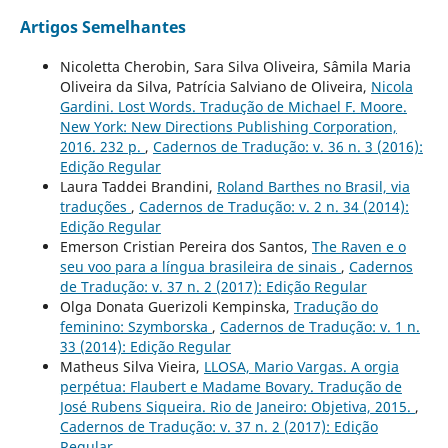
Artigos Semelhantes
Nicoletta Cherobin, Sara Silva Oliveira, Sâmila Maria
Oliveira da Silva, Patrícia Salviano de Oliveira,
Nicola
Gardini. Lost Words. Tradução de Michael F. Moore.
New York: New Directions Publishing Corporation,
2016. 232 p.
,
Cadernos de Tradução: v. 36 n. 3 (2016):
Edição Regular
Laura Taddei Brandini,
Roland Barthes no Brasil, via
traduções
,
Cadernos de Tradução: v. 2 n. 34 (2014):
Edição Regular
Emerson Cristian Pereira dos Santos,
The Raven e o
seu voo para a língua brasileira de sinais
,
Cadernos
de Tradução: v. 37 n. 2 (2017): Edição Regular
Olga Donata Guerizoli Kempinska,
Tradução do
feminino: Szymborska
,
Cadernos de Tradução: v. 1 n.
33 (2014): Edição Regular
Matheus Silva Vieira,
LLOSA, Mario Vargas. A orgia
perpétua: Flaubert e Madame Bovary. Tradução de
José Rubens Siqueira. Rio de Janeiro: Objetiva, 2015.
,
Cadernos de Tradução: v. 37 n. 2 (2017): Edição
Regular