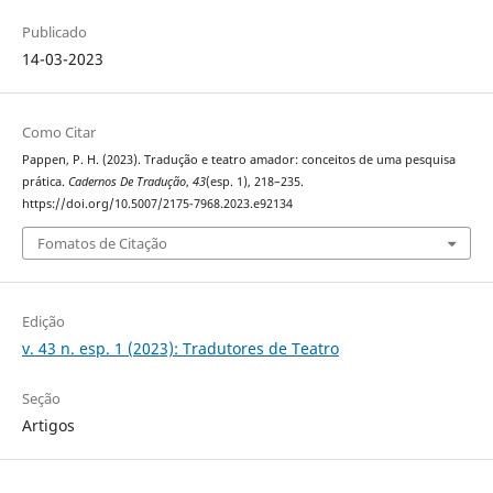
Publicado
14-03-2023
Como Citar
Pappen, P. H. (2023). Tradução e teatro amador: conceitos de uma pesquisa
prática.
Cadernos De Tradução
,
43
(esp. 1), 218–235.
https://doi.org/10.5007/2175-7968.2023.e92134
Fomatos de Citação
Edição
v. 43 n. esp. 1 (2023): Tradutores de Teatro
Seção
Artigos