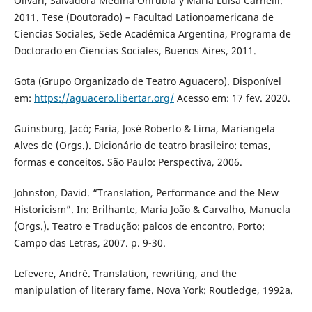
Olivari, Salvadora Medina Onrubia y María Luisa Carnelli.
2011. Tese (Doutorado) – Facultad Lationoamericana de
Ciencias Sociales, Sede Académica Argentina, Programa de
Doctorado en Ciencias Sociales, Buenos Aires, 2011.
Gota (Grupo Organizado de Teatro Aguacero). Disponível
em:
https://aguacero.libertar.org/
Acesso em: 17 fev. 2020.
Guinsburg, Jacó; Faria, José Roberto & Lima, Mariangela
Alves de (Orgs.). Dicionário de teatro brasileiro: temas,
formas e conceitos. São Paulo: Perspectiva, 2006.
Johnston, David. “Translation, Performance and the New
Historicism”. In: Brilhante, Maria João & Carvalho, Manuela
(Orgs.). Teatro e Tradução: palcos de encontro. Porto:
Campo das Letras, 2007. p. 9-30.
Lefevere, André. Translation, rewriting, and the
manipulation of literary fame. Nova York: Routledge, 1992a.