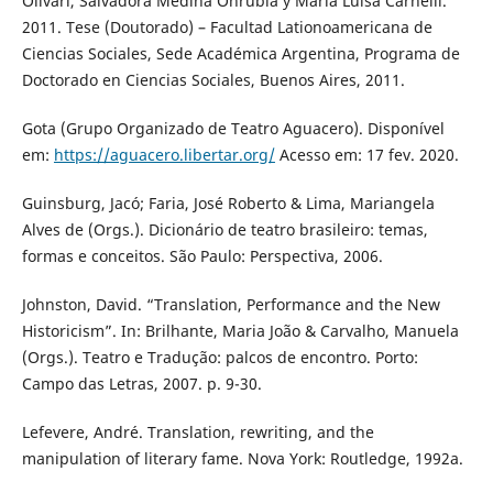
Olivari, Salvadora Medina Onrubia y María Luisa Carnelli.
2011. Tese (Doutorado) – Facultad Lationoamericana de
Ciencias Sociales, Sede Académica Argentina, Programa de
Doctorado en Ciencias Sociales, Buenos Aires, 2011.
Gota (Grupo Organizado de Teatro Aguacero). Disponível
em:
https://aguacero.libertar.org/
Acesso em: 17 fev. 2020.
Guinsburg, Jacó; Faria, José Roberto & Lima, Mariangela
Alves de (Orgs.). Dicionário de teatro brasileiro: temas,
formas e conceitos. São Paulo: Perspectiva, 2006.
Johnston, David. “Translation, Performance and the New
Historicism”. In: Brilhante, Maria João & Carvalho, Manuela
(Orgs.). Teatro e Tradução: palcos de encontro. Porto:
Campo das Letras, 2007. p. 9-30.
Lefevere, André. Translation, rewriting, and the
manipulation of literary fame. Nova York: Routledge, 1992a.