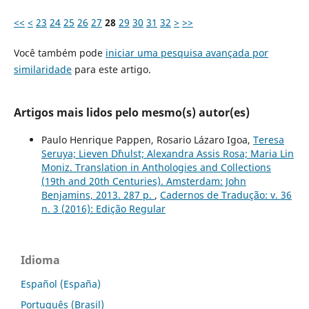
<<
<
23
24
25
26
27
28
29
30
31
32
>
>>
Você também pode
iniciar uma pesquisa avançada por
similaridade
para este artigo.
Artigos mais lidos pelo mesmo(s) autor(es)
Paulo Henrique Pappen, Rosario Lázaro Igoa,
Teresa
Seruya; Lieven D´hulst; Alexandra Assis Rosa; Maria Lin
Moniz. Translation in Anthologies and Collections
(19th and 20th Centuries). Amsterdam: John
Benjamins, 2013. 287 p.
,
Cadernos de Tradução: v. 36
n. 3 (2016): Edição Regular
Idioma
Español (España)
Português (Brasil)