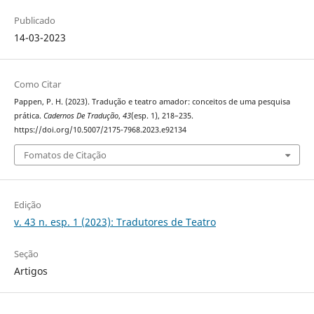
Publicado
14-03-2023
Como Citar
Pappen, P. H. (2023). Tradução e teatro amador: conceitos de uma pesquisa
prática.
Cadernos De Tradução
,
43
(esp. 1), 218–235.
https://doi.org/10.5007/2175-7968.2023.e92134
Fomatos de Citação
Edição
v. 43 n. esp. 1 (2023): Tradutores de Teatro
Seção
Artigos