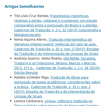
Artigos Semelhantes
Tito Lívio Cruz Romão,
Fraseologias zoonímicas
relativas a peixes, cetáceos e crustáceos: um estudo
comparativo entre o português do Brasil e o alemão
,
Cadernos de Tradução: v. 2 n. 32 (2013): Lexicografia e
Metalexicografia
Neiva Aquino Albres,
Tradução intersemiótica de
literatura infanto-juvenil: vivências em sala de aula
,
Cadernos de Tradução: v. 35 n. esp. 2 (2015): Estudos
da Tradução e da Interpretação de Línguas de Sinais
Andreia Guerini, Stella Rivello,
DACREMA, Nicoletta.
Tradurre è un’intenzione. Milano: Marcos y Marcos,
2013. 271 p.
,
Cadernos de Tradução: v. 2 n. 34 (2014):
Edição Regular
Natália Schleder Rigo,
Tradução de libras para
português de textos acadêmicos: considerações sobre
a prática
,
Cadernos de Tradução: v. 35 n. esp. 2
(2015): Estudos da Tradução e da Interpretação de
Línguas de Sinais
Lorena Carbonara,
Língua, silêncio e tradução no
filme poliglota sobre migração de Emanuele Crialese,