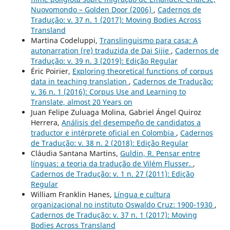
Nuovomondo – Golden Door (2006)
,
Cadernos de
Tradução: v. 37 n. 1 (2017): Moving Bodies Across
Transland
Martina Codeluppi,
Translinguismo para casa: A
autonarration (re) traduzida de Dai Sijie
,
Cadernos de
Tradução: v. 39 n. 3 (2019): Edição Regular
Éric Poirier,
Exploring theoretical functions of corpus
data in teaching translation
,
Cadernos de Tradução:
v. 36 n. 1 (2016): Corpus Use and Learning to
Translate, almost 20 Years on
Juan Felipe Zuluaga Molina, Gabriel Ángel Quiroz
Herrera,
Análisis del desempeño de candidatos a
traductor e intérprete oficial en Colombia
,
Cadernos
de Tradução: v. 38 n. 2 (2018): Edição Regular
Cláudia Santana Martins,
Guldin, R. Pensar entre
línguas: a teoria da tradução de Vilém Flusser.
,
Cadernos de Tradução: v. 1 n. 27 (2011): Edição
Regular
William Franklin Hanes,
Língua e cultura
organizacional no instituto Oswaldo Cruz: 1900-1930
,
Cadernos de Tradução: v. 37 n. 1 (2017): Moving
Bodies Across Transland