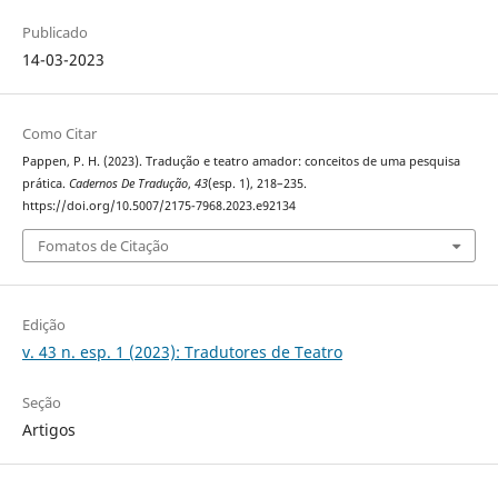
Publicado
14-03-2023
Como Citar
Pappen, P. H. (2023). Tradução e teatro amador: conceitos de uma pesquisa
prática.
Cadernos De Tradução
,
43
(esp. 1), 218–235.
https://doi.org/10.5007/2175-7968.2023.e92134
Fomatos de Citação
Edição
v. 43 n. esp. 1 (2023): Tradutores de Teatro
Seção
Artigos