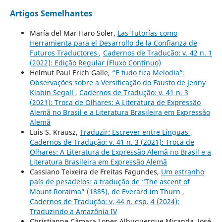
Artigos Semelhantes
María del Mar Haro Soler,
Las Tutorías como
Herramienta para el Desarrollo de la Confianza de
Futuros Traductores
,
Cadernos de Tradução: v. 42 n. 1
(2022): Edição Regular (Fluxo Contínuo)
Helmut Paul Erich Galle,
“E tudo fica Melodia”:
Observações sobre a Versificação do Fausto de Jenny
Klabin Segall
,
Cadernos de Tradução: v. 41 n. 3
(2021): Troca de Olhares: A Literatura de Expressão
Alemã no Brasil e a Literatura Brasileira em Expressão
Alemã
Luis S. Krausz,
Traduzir: Escrever entre Línguas
,
Cadernos de Tradução: v. 41 n. 3 (2021): Troca de
Olhares: A Literatura de Expressão Alemã no Brasil e a
Literatura Brasileira em Expressão Alemã
Cassiano Teixeira de Freitas Fagundes,
Um estranho
país de pesadelos: a tradução de “The ascent of
Mount Roraima” (1885), de Everard im Thurn
,
Cadernos de Tradução: v. 44 n. esp. 4 (2024):
Traduzindo a Amazônia IV
Christianne Câmara Lopes Albuquerque Miranda, José