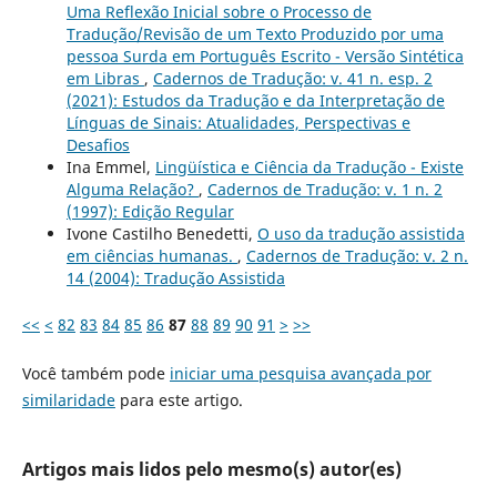
Uma Reflexão Inicial sobre o Processo de
Tradução/Revisão de um Texto Produzido por uma
pessoa Surda em Português Escrito - Versão Sintética
em Libras
,
Cadernos de Tradução: v. 41 n. esp. 2
(2021): Estudos da Tradução e da Interpretação de
Línguas de Sinais: Atualidades, Perspectivas e
Desafios
Ina Emmel,
Lingüística e Ciência da Tradução - Existe
Alguma Relação?
,
Cadernos de Tradução: v. 1 n. 2
(1997): Edição Regular
Ivone Castilho Benedetti,
O uso da tradução assistida
em ciências humanas.
,
Cadernos de Tradução: v. 2 n.
14 (2004): Tradução Assistida
<<
<
82
83
84
85
86
87
88
89
90
91
>
>>
Você também pode
iniciar uma pesquisa avançada por
similaridade
para este artigo.
Artigos mais lidos pelo mesmo(s) autor(es)