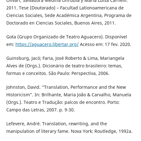
Olivari, Salvadora Medina Onrubia y María Luisa Carnelli.
2011. Tese (Doutorado) – Facultad Lationoamericana de
Ciencias Sociales, Sede Académica Argentina, Programa de
Doctorado en Ciencias Sociales, Buenos Aires, 2011.
Gota (Grupo Organizado de Teatro Aguacero). Disponível
em:
https://aguacero.libertar.org/
Acesso em: 17 fev. 2020.
Guinsburg, Jacó; Faria, José Roberto & Lima, Mariangela
Alves de (Orgs.). Dicionário de teatro brasileiro: temas,
formas e conceitos. São Paulo: Perspectiva, 2006.
Johnston, David. “Translation, Performance and the New
Historicism”. In: Brilhante, Maria João & Carvalho, Manuela
(Orgs.). Teatro e Tradução: palcos de encontro. Porto:
Campo das Letras, 2007. p. 9-30.
Lefevere, André. Translation, rewriting, and the
manipulation of literary fame. Nova York: Routledge, 1992a.