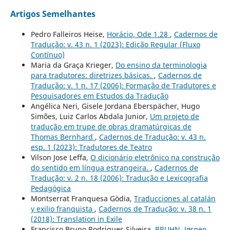
Artigos Semelhantes
Pedro Falleiros Heise,
Horácio, Ode 1.28
,
Cadernos de
Tradução: v. 43 n. 1 (2023): Edição Regular (Fluxo
Contínuo)
Maria da Graça Krieger,
Do ensino da terminologia
para tradutores: diretrizes básicas.
,
Cadernos de
Tradução: v. 1 n. 17 (2006): Formação de Tradutores e
Pesquisadores em Estudos da Tradução
Angélica Neri, Gisele Jordana Eberspächer, Hugo
Simões, Luiz Carlos Abdala Junior,
Um projeto de
tradução em trupe de obras dramatúrgicas de
Thomas Bernhard
,
Cadernos de Tradução: v. 43 n.
esp. 1 (2023): Tradutores de Teatro
Vilson Jose Leffa,
O dicionário eletrônico na construção
do sentido em língua estrangeira.
,
Cadernos de
Tradução: v. 2 n. 18 (2006): Tradução e Lexicografia
Pedagógica
Montserrat Franquesa Gòdia,
Traducciones al catalán
y exilio franquista
,
Cadernos de Tradução: v. 38 n. 1
(2018): Translation in Exile
Francisco Bruno Rodrigues Silveira,
BRUHN, Jørgen.