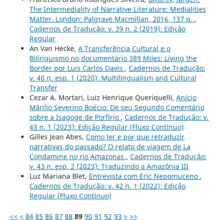
The Intermediality of Narrative Literature: Medialities
Matter. London: Palgrave Macmillan, 2016, 137 p.
,
Cadernos de Tradução: v. 39 n. 2 (2019): Edição
Regular
An Van Hecke,
A Transferência Cultural e o
Bilinguismo no documentário 389 Miles: Living the
Border por Luis Carlos Davis
,
Cadernos de Tradução:
v. 40 n. esp. 1 (2020): Multilingualism and Cultural
Transfer
Cezar A. Mortari, Luiz Henrique Queriquelli,
Anício
Mânlio Severino Boécio: De seu Segundo Comentário
sobre a Isagoge de Porfírio
,
Cadernos de Tradução: v.
43 n. 1 (2023): Edição Regular (Fluxo Contínuo)
Gilles Jean Abes,
Como ler e por que retraduzir
narrativas do passado? O relato de viagem de La
Condamine no rio Amazonas
,
Cadernos de Tradução:
v. 43 n. esp. 2 (2023): Traduzindo a Amazônia III
Luz Mariana Blet,
Entrevista com Eric Nepomuceno
,
Cadernos de Tradução: v. 42 n. 1 (2022): Edição
Regular (Fluxo Contínuo)
<<
<
84
85
86
87
88
89
90
91
92
93
>
>>