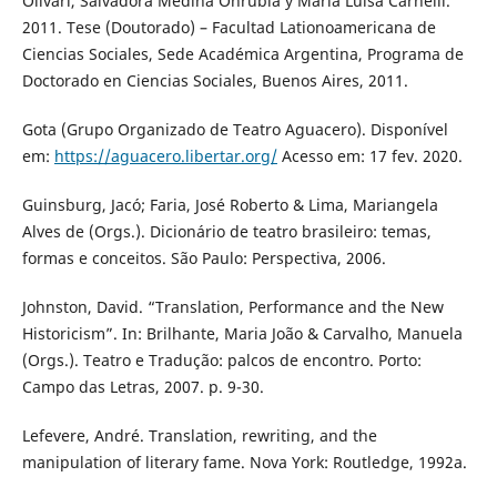
Olivari, Salvadora Medina Onrubia y María Luisa Carnelli.
2011. Tese (Doutorado) – Facultad Lationoamericana de
Ciencias Sociales, Sede Académica Argentina, Programa de
Doctorado en Ciencias Sociales, Buenos Aires, 2011.
Gota (Grupo Organizado de Teatro Aguacero). Disponível
em:
https://aguacero.libertar.org/
Acesso em: 17 fev. 2020.
Guinsburg, Jacó; Faria, José Roberto & Lima, Mariangela
Alves de (Orgs.). Dicionário de teatro brasileiro: temas,
formas e conceitos. São Paulo: Perspectiva, 2006.
Johnston, David. “Translation, Performance and the New
Historicism”. In: Brilhante, Maria João & Carvalho, Manuela
(Orgs.). Teatro e Tradução: palcos de encontro. Porto:
Campo das Letras, 2007. p. 9-30.
Lefevere, André. Translation, rewriting, and the
manipulation of literary fame. Nova York: Routledge, 1992a.