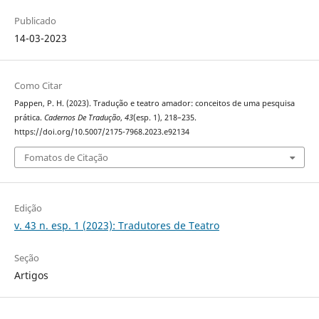
Publicado
14-03-2023
Como Citar
Pappen, P. H. (2023). Tradução e teatro amador: conceitos de uma pesquisa
prática.
Cadernos De Tradução
,
43
(esp. 1), 218–235.
https://doi.org/10.5007/2175-7968.2023.e92134
Fomatos de Citação
Edição
v. 43 n. esp. 1 (2023): Tradutores de Teatro
Seção
Artigos