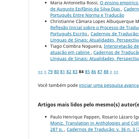
Maria Antonietta Rossi,
O ensino empírico
de Augusto Epifânio da Silva Dias
,
Caderno
Português Entre Norma e Tradução
Christianne Câmara Lopes Albuquerque Mir
Reflexão Inicial sobre o Processo de Tra
Português Escrito
,
Cadernos de Tradução: 
Línguas de Sinais: Atualidades, Perspectiv
Tiago Coimbra Nogueira,
Interpretação de
atuação em cabine
,
Cadernos de Tradução:
Línguas de Sinais: Atualidades, Perspectiv
<<
<
79
80
81
82
83
84
85
86
87
88
>
>>
Você também pode
iniciar uma pesquisa avança
Artigos mais lidos pelo mesmo(s) autor(e
Paulo Henrique Pappen, Rosario Lázaro Ig
Moniz. Translation in Anthologies and Col
287 p.
,
Cadernos de Tradução: v. 36 n. 3 (