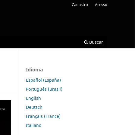
Cadastro
Acesso
Buscar
Idioma
Español (España)
Português (Brasil)
English
Deutsch
Français (France)
Italiano