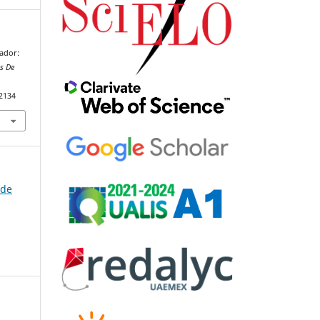
mador:
s De
92134
 de