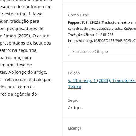
a pesquisa de doutorado em
 Neste artigo, fala-se
Como Citar
ador, tradução para
Pappen, P. H. (2023). Tradução e teatro a
e em pesquisadores de
conceitos de uma pesquisa prática.
Caderno
Tradução
,
43
(esp. 1), 218–235.
e Simon (2005). O artigo
https://doi.org/10.5007/2175-7968.2023.e
apresentados e discutidos
eatro; na segunda,
Fomatos de Citação
patrocínio, com
 em uma tese de
as. Ao longo do artigo,
Edição
ter-relacionam e dialogam
v. 43 n. esp. 1 (2023): Tradutores
Teatro
ados aqui como os
erca da agência do
Seção
Artigos
Licença