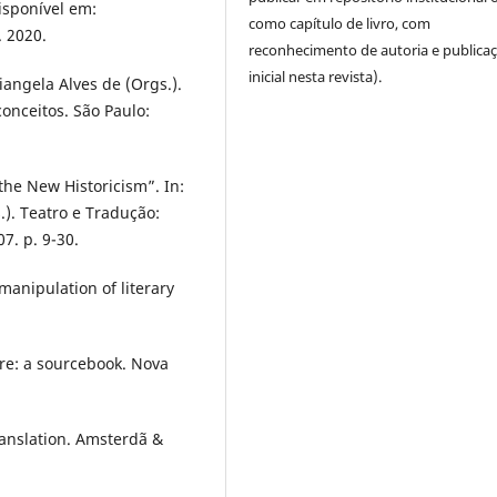
isponível em:
como capítulo de livro, com
. 2020.
reconhecimento de autoria e publica
inicial nesta revista).
iangela Alves de (Orgs.).
conceitos. São Paulo:
the New Historicism”. In:
.). Teatro e Tradução:
7. p. 9-30.
manipulation of literary
ure: a sourcebook. Nova
ranslation. Amsterdã &