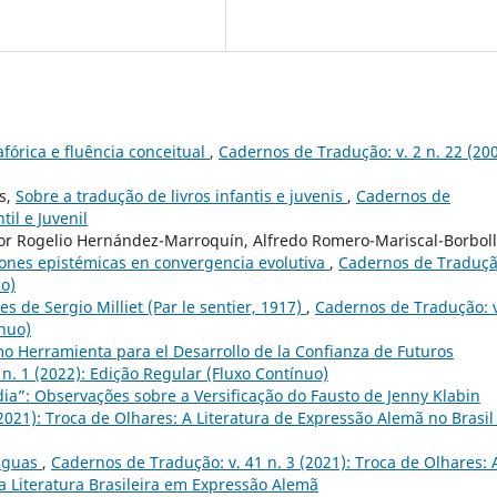
órica e fluência conceitual
,
Cadernos de Tradução: v. 2 n. 22 (200
s,
Sobre a tradução de livros infantis e juvenis
,
Cadernos de
til e Juvenil
ctor Rogelio Hernández-Marroquín, Alfredo Romero-Mariscal-Borboll
ciones epistémicas en convergencia evolutiva
,
Cadernos de Traduçã
uo)
es de Sergio Milliet (Par le sentier, 1917)
,
Cadernos de Tradução: v
ínuo)
mo Herramienta para el Desarrollo de la Confianza de Futuros
n. 1 (2022): Edição Regular (Fluxo Contínuo)
dia”: Observações sobre a Versificação do Fausto de Jenny Klabin
2021): Troca de Olhares: A Literatura de Expressão Alemã no Brasil
ínguas
,
Cadernos de Tradução: v. 41 n. 3 (2021): Troca de Olhares: 
 a Literatura Brasileira em Expressão Alemã