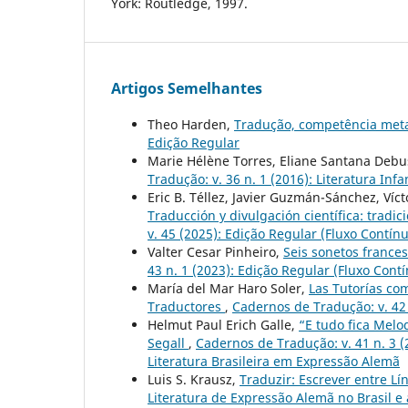
York: Routledge, 1997.
Artigos Semelhantes
Theo Harden,
Tradução, competência metaf
Edição Regular
Marie Hélène Torres, Eliane Santana Debu
Tradução: v. 36 n. 1 (2016): Literatura Infan
Eric B. Téllez, Javier Guzmán-Sánchez, Ví
Traducción y divulgación científica: tradi
v. 45 (2025): Edição Regular (Fluxo Contín
Valter Cesar Pinheiro,
Seis sonetos frances
43 n. 1 (2023): Edição Regular (Fluxo Cont
María del Mar Haro Soler,
Las Tutorías co
Traductores
,
Cadernos de Tradução: v. 42 
Helmut Paul Erich Galle,
“E tudo fica Melo
Segall
,
Cadernos de Tradução: v. 41 n. 3 (
Literatura Brasileira em Expressão Alemã
Luis S. Krausz,
Traduzir: Escrever entre L
Literatura de Expressão Alemã no Brasil e