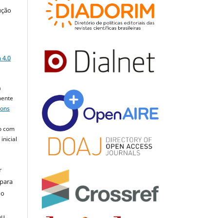
ução
a
 4.0
a
mente
mons
o com
inicial
r
 para
do
ou