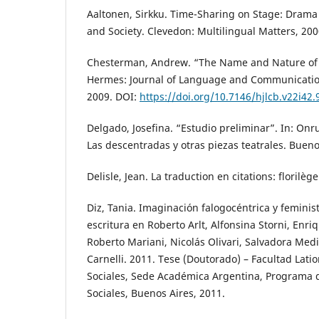
Aaltonen, Sirkku. Time-Sharing on Stage: Drama 
and Society. Clevedon: Multilingual Matters, 200
Chesterman, Andrew. “The Name and Nature of T
Hermes: Journal of Language and Communication 
2009. DOI:
https://doi.org/10.7146/hjlcb.v22i42
Delgado, Josefina. “Estudio preliminar”. In: On
Las descentradas y otras piezas teatrales. Bueno
Delisle, Jean. La traduction en citations: florilè
Diz, Tania. Imaginación falogocéntrica y feminist
escritura en Roberto Arlt, Alfonsina Storni, Enr
Roberto Mariani, Nicolás Olivari, Salvadora Med
Carnelli. 2011. Tese (Doutorado) – Facultad Lat
Sociales, Sede Académica Argentina, Programa 
Sociales, Buenos Aires, 2011.