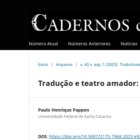
Número Atual
Números Anteriores
Notícias
Início
/
Arquivos
/
v. 43 n. esp. 1 (2023): Tradutore
Tradução e teatro amador:
Paulo Henrique Pappen
Universidade Federal de Santa Catarina
DOI:
https://doi.org/10.5007/2175-7968.2023.e