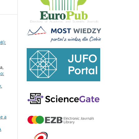
8):
a,
o:
.
 e a
A