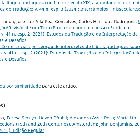
 da língua portuguesa no fim do século XIX: a abordagem pragmát
s de Tradução: v. 44 n. esp. 3 (2024): Intercâmbios Finisseculares:
anda, José Luiz Vila Real Gonçalves, Carlos Henrique Rodrigues,
dução/Revisão de um Texto Produzido por uma pessoa Surda em
v. 41 n. esp. 2 (2021): Estudos da Tradução e da Interpretação de
as e Desafios
 Conferências: percepção de intérpretes de Libras-português sobr
 v. 41 n. esp. 2 (2021): Estudos da Tradução e da Interpretação d
as e Desafios
da por similaridade
para este artigo.
s)
oa,
Teresa Seruya; Lieven D´hulst; Alexandra Assis Rosa; Maria Lin
lections (19th and 20th Centuries). Amsterdam: John Benjamins, 20
2016): Edição Regular