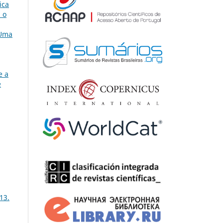
ica
 o
Uma
e a
e
13.