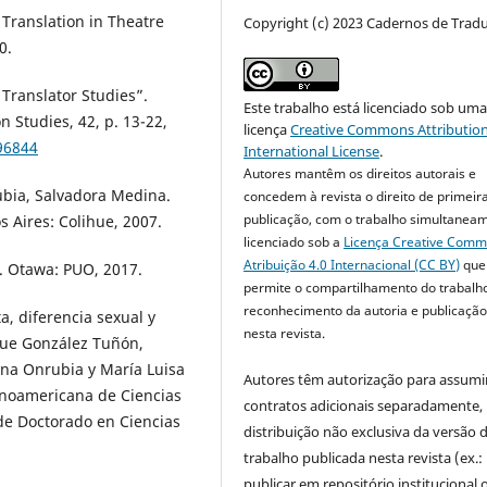
Translation in Theatre
Copyright (c) 2023 Cadernos de Trad
0.
ranslator Studies”.
Este trabalho está licenciado sob um
Studies, 42, p. 13-22,
licença
Creative Commons Attribution
.96844
International License
.
Autores mantêm os direitos autorais e
rubia, Salvadora Medina.
concedem à revista o direito de primeir
publicação, com o trabalho simultanea
s Aires: Colihue, 2007.
licenciado sob a
Licença Creative Com
Atribuição 4.0 Internacional (CC BY)
que
ge. Otawa: PUO, 2017.
permite o compartilhamento do trabalh
reconhecimento da autoria e publicação 
a, diferencia sexual y
nesta revista.
ique González Tuñón,
ina Onrubia y María Luisa
Autores têm autorização para assumi
ionoamericana de Ciencias
contratos adicionais separadamente,
de Doctorado en Ciencias
distribuição não exclusiva da versão 
trabalho publicada nesta revista (ex.:
publicar em repositório institucional 