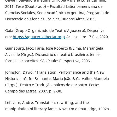
Olivari, Salvadora Medina Onrubia y María Luisa Carnelli.
2011. Tese (Doutorado) – Facultad Lationoamericana de
Ciencias Sociales, Sede Académica Argentina, Programa de
Doctorado en Ciencias Sociales, Buenos Aires, 2011.
Gota (Grupo Organizado de Teatro Aguacero). Disponível
em:
https://aguacero.libertar.org/
Acesso em: 17 fev. 2020.
Guinsburg, Jacó; Faria, José Roberto & Lima, Mariangela
Alves de (Orgs.). Dicionário de teatro brasileiro: temas,
formas e conceitos. São Paulo: Perspectiva, 2006.
Johnston, David. “Translation, Performance and the New
Historicism”. In: Brilhante, Maria João & Carvalho, Manuela
(Orgs.). Teatro e Tradução: palcos de encontro. Porto:
Campo das Letras, 2007. p. 9-30.
Lefevere, André. Translation, rewriting, and the
manipulation of literary fame. Nova York: Routledge, 1992a.