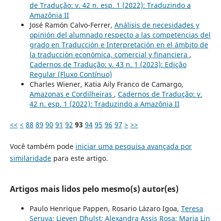
de Tradução: v. 42 n. esp. 1 (2022): Traduzindo a
Amazônia II
José Ramón Calvo-Ferrer,
Análisis de necesidades y
opinión del alumnado respecto a las competencias del
grado en Traducción e Interpretación en el ámbito de
la traducción económica, comercial y financiera
,
Cadernos de Tradução: v. 43 n. 1 (2023): Edição
Regular (Fluxo Contínuo)
Charles Wiener, Katia Aily Franco de Camargo,
Amazonas e Cordilheiras
,
Cadernos de Tradução: v.
42 n. esp. 1 (2022): Traduzindo a Amazônia II
<<
<
88
89
90
91
92
93
94
95
96
97
>
>>
Você também pode
iniciar uma pesquisa avançada por
similaridade
para este artigo.
Artigos mais lidos pelo mesmo(s) autor(es)
Paulo Henrique Pappen, Rosario Lázaro Igoa,
Teresa
Seruya; Lieven D´hulst; Alexandra Assis Rosa; Maria Lin