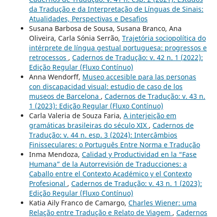
da Tradução e da Interpretação de Línguas de Sinais:
Atualidades, Perspectivas e Desafios
Susana Barbosa de Sousa, Susana Branco, Ana
Oliveira, Carla Sónia Serrão,
Trajetória sociopolítica do
intérprete de língua gestual portuguesa: progressos e
retrocessos
,
Cadernos de Tradução: v. 42 n. 1 (2022):
Edição Regular (Fluxo Contínuo)
Anna Wendorff,
Museo accesible para las personas
con discapacidad visual: estudio de caso de los
museos de Barcelona
,
Cadernos de Tradução: v. 43 n.
1 (2023): Edição Regular (Fluxo Contínuo)
Carla Valeria de Souza Faria,
A interjeição em
gramáticas brasileiras do século XIX
,
Cadernos de
Tradução: v. 44 n. esp. 3 (2024): Intercâmbios
Finisseculares: o Português Entre Norma e Tradução
Inma Mendoza,
Calidad y Productividad en la “Fase
Humana” de la Autorrevisión de Traducciones: a
Caballo entre el Contexto Académico y el Contexto
Profesional
,
Cadernos de Tradução: v. 43 n. 1 (2023):
Edição Regular (Fluxo Contínuo)
Katia Aily Franco de Camargo,
Charles Wiener: uma
Relação entre Tradução e Relato de Viagem
,
Cadernos