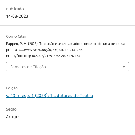
Publicado
14-03-2023
Como Citar
Pappen, P. H. (2023). Tradução e teatro amador: conceitos de uma pesquisa
prática.
Cadernos De Tradução
,
43
(esp. 1), 218–235.
https://doi.org/10.5007/2175-7968.2023.e92134
Fomatos de Citação
Edição
v. 43 n. esp. 1 (2023): Tradutores de Teatro
Seção
Artigos