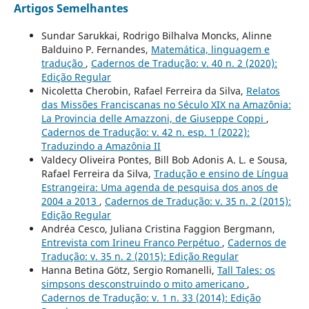
Artigos Semelhantes
Sundar Sarukkai, Rodrigo Bilhalva Moncks, Alinne
Balduino P. Fernandes,
Matemática, linguagem e
tradução
,
Cadernos de Tradução: v. 40 n. 2 (2020):
Edição Regular
Nicoletta Cherobin, Rafael Ferreira da Silva,
Relatos
das Missões Franciscanas no Século XIX na Amazônia:
La Provincia delle Amazzoni, de Giuseppe Coppi
,
Cadernos de Tradução: v. 42 n. esp. 1 (2022):
Traduzindo a Amazônia II
Valdecy Oliveira Pontes, Bill Bob Adonis A. L. e Sousa,
Rafael Ferreira da Silva,
Tradução e ensino de Língua
Estrangeira: Uma agenda de pesquisa dos anos de
2004 a 2013
,
Cadernos de Tradução: v. 35 n. 2 (2015):
Edição Regular
Andréa Cesco, Juliana Cristina Faggion Bergmann,
Entrevista com Irineu Franco Perpétuo
,
Cadernos de
Tradução: v. 35 n. 2 (2015): Edição Regular
Hanna Betina Götz, Sergio Romanelli,
Tall Tales: os
simpsons desconstruindo o mito americano
,
Cadernos de Tradução: v. 1 n. 33 (2014): Edição