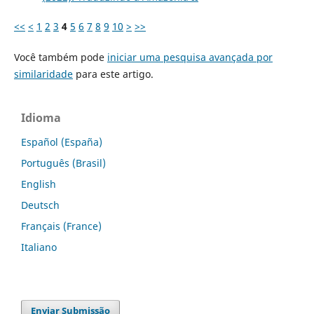
<<
<
1
2
3
4
5
6
7
8
9
10
>
>>
Você também pode
iniciar uma pesquisa avançada por
similaridade
para este artigo.
Idioma
Español (España)
Português (Brasil)
English
Deutsch
Français (France)
Italiano
Enviar Submissão