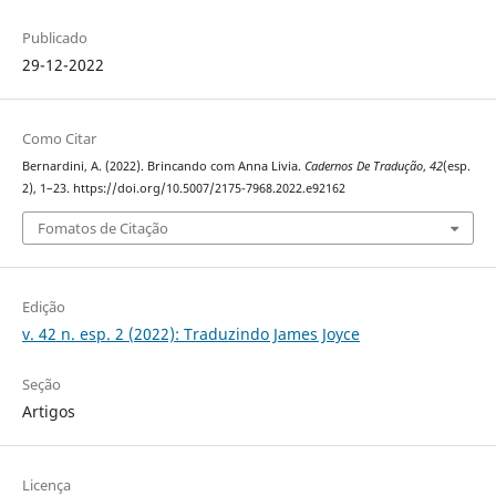
Publicado
29-12-2022
Como Citar
Bernardini, A. (2022). Brincando com Anna Livia.
Cadernos De Tradução
,
42
(esp.
2), 1–23. https://doi.org/10.5007/2175-7968.2022.e92162
Fomatos de Citação
Edição
v. 42 n. esp. 2 (2022): Traduzindo James Joyce
Seção
Artigos
Licença