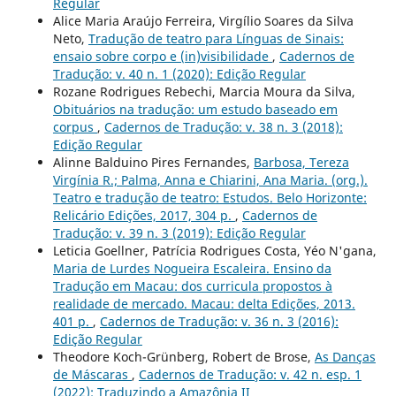
Regular
Alice Maria Araújo Ferreira, Virgílio Soares da Silva
Neto,
Tradução de teatro para Línguas de Sinais:
ensaio sobre corpo e (in)visibilidade
,
Cadernos de
Tradução: v. 40 n. 1 (2020): Edição Regular
Rozane Rodrigues Rebechi, Marcia Moura da Silva,
Obituários na tradução: um estudo baseado em
corpus
,
Cadernos de Tradução: v. 38 n. 3 (2018):
Edição Regular
Alinne Balduino Pires Fernandes,
Barbosa, Tereza
Virgínia R.; Palma, Anna e Chiarini, Ana Maria. (org.).
Teatro e tradução de teatro: Estudos. Belo Horizonte:
Relicário Edições, 2017, 304 p.
,
Cadernos de
Tradução: v. 39 n. 3 (2019): Edição Regular
Leticia Goellner, Patrícia Rodrigues Costa, Yéo N'gana,
Maria de Lurdes Nogueira Escaleira. Ensino da
Tradução em Macau: dos curricula propostos à
realidade de mercado. Macau: delta Edições, 2013.
401 p.
,
Cadernos de Tradução: v. 36 n. 3 (2016):
Edição Regular
Theodore Koch-Grünberg, Robert de Brose,
As Danças
de Máscaras
,
Cadernos de Tradução: v. 42 n. esp. 1
(2022): Traduzindo a Amazônia II