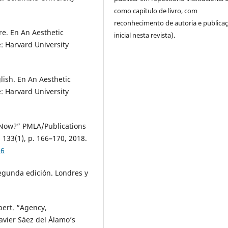
como capítulo de livro, com
reconhecimento de autoria e publica
re. En An Aesthetic
inicial nesta revista).
: Harvard University
lish. En An Aesthetic
: Harvard University
 Now?” PMLA/Publications
133(1), p. 166–170, 2018.
66
 Segunda edición. Londres y
bert. “Agency,
avier Sáez del Álamo’s