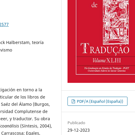
92577
ack Halberstam, teoría
tivismo
tigación en torno a la
icular de los libros de
PDF/A (Español (España))
. Saéz del Álamo (Burgos,
versidad Complutense de
ueer, y traductor. Su obra
Publicado
icoanálisis
(Síntesis, 2004),
29-12-2023
 Carrascosa; Egales,