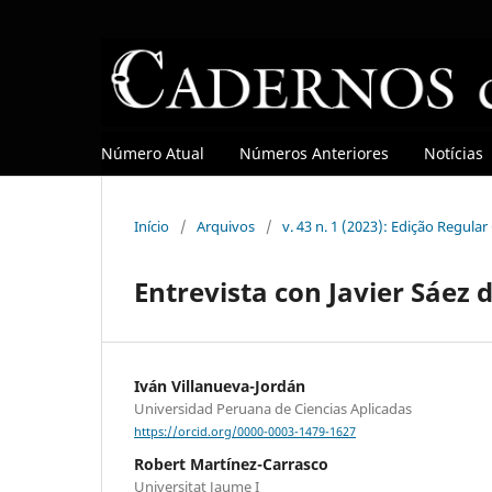
Número Atual
Números Anteriores
Notícias
Início
/
Arquivos
/
v. 43 n. 1 (2023): Edição Regula
Entrevista con Javier Sáez 
Iván Villanueva-Jordán
Universidad Peruana de Ciencias Aplicadas
https://orcid.org/0000-0003-1479-1627
Robert Martínez-Carrasco
Universitat Jaume I