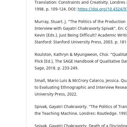
Translation: Constraints and Creativity. Londres
1998. p. 109-124. DOI:
https://doi.org/10.4324/
Murray, Stuart. J. “The Politics of the Productio
Interview with Gayatri Chakravorty Spivak”. En: 
Kevin (Eds.). Just Being Difficult? Academic Writ
Stanford: Stanford University Press, 2003. p. 181
Roulston, Kathryn & Myungweon, Choi. “Qualitati
Flick (Ed.), The SAGE Handbook of Qualitative Da
Sage, 2018. p. 233-249.
Small, Mario Luis & McCrory Calarco, Jessica. Qua
to Evaluating Ethnographic and Interview Resear
University Press, 2022.
Spivak, Gayatri Chakravorty. “The Politics of Tra
the Teaching Machine. Londres: Routledge. 1993
Spivak, Gayatri Chakravorty. Death of a Discipli