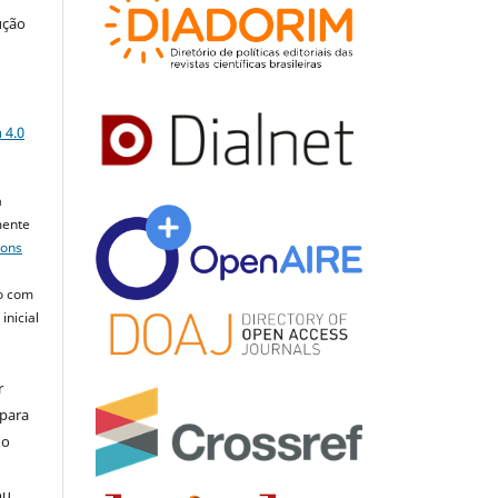
ução
a
 4.0
a
mente
mons
o com
inicial
r
 para
do
ou