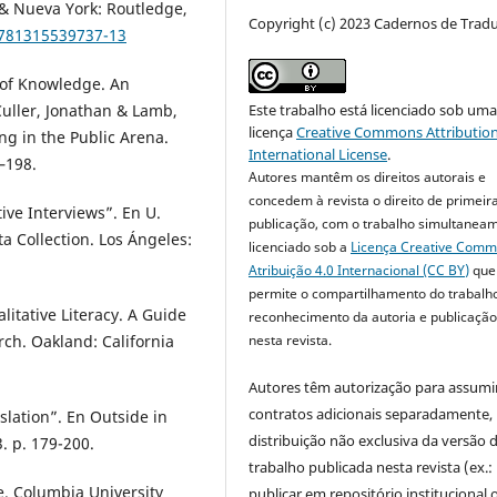
 & Nueva York: Routledge,
Copyright (c) 2023 Cadernos de Trad
9781315539737-13
n of Knowledge. An
Este trabalho está licenciado sob um
Culler, Jonathan & Lamb,
licença
Creative Commons Attribution
ing in the Public Arena.
International License
.
–198.
Autores mantêm os direitos autorais e
concedem à revista o direito de primeir
ve Interviews”. En U.
publicação, com o trabalho simultanea
ta Collection. Los Ángeles:
licenciado sob a
Licença Creative Com
Atribuição 4.0 Internacional (CC BY)
que
permite o compartilhamento do trabalh
litative Literacy. A Guide
reconhecimento da autoria e publicação 
nesta revista.
ch. Oakland: California
Autores têm autorização para assumi
contratos adicionais separadamente,
nslation”. En Outside in
distribuição não exclusiva da versão 
. p. 179-200.
trabalho publicada nesta revista (ex.:
ne. Columbia University
publicar em repositório institucional 