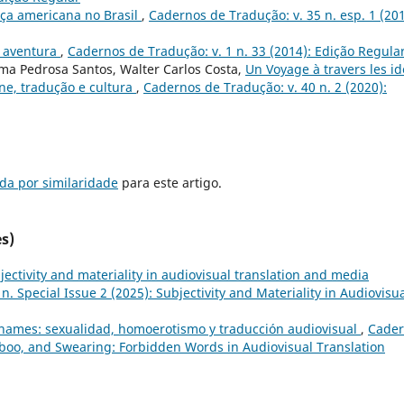
ça americana no Brasil
,
Cadernos de Tradução: v. 35 n. esp. 1 (201
e aventura
,
Cadernos de Tradução: v. 1 n. 33 (2014): Edição Regula
ma Pedrosa Santos, Walter Carlos Costa,
Un Voyage à travers les i
ne, tradução e cultura
,
Cadernos de Tradução: v. 40 n. 2 (2020):
da por similaridade
para este artigo.
s)
jectivity and materiality in audiovisual translation and media
. Special Issue 2 (2025): Subjectivity and Materiality in Audiovisu
 names: sexualidad, homoerotismo y traducción audiovisual
,
Cader
Taboo, and Swearing: Forbidden Words in Audiovisual Translation