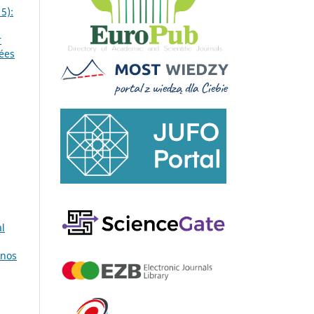
5):
r
dées
al
nos