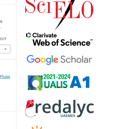
 R.
.
92577
(Fluxo