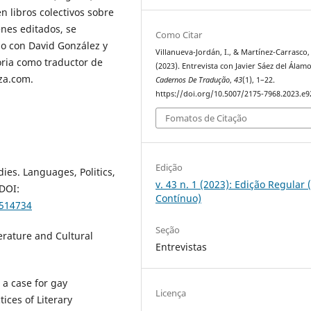
n libros colectivos sobre
enes editados, se
Como Citar
o con David González y
Villanueva-Jordán, I., & Martínez-Carrasco,
oria como traductor de
(2023). Entrevista con Javier Sáez del Álamo
tza.com.
Cadernos De Tradução
,
43
(1), 1–22.
https://doi.org/10.5007/2175-7968.2023.e
Fomatos de Citação
Edição
ies. Languages, Politics,
v. 43 n. 1 (2023): Edição Regular 
 DOI:
Contínuo)
5514734
Seção
erature and Cultural
Entrevistas
 a case for gay
Licença
tices of Literary