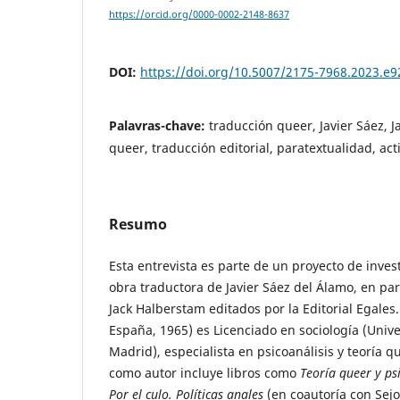
https://orcid.org/0000-0002-2148-8637
DOI:
https://doi.org/10.5007/2175-7968.2023.e
Palavras-chave:
traducción queer, Javier Sáez, J
queer, traducción editorial, paratextualidad, ac
Resumo
Esta entrevista es parte de un proyecto de inves
obra traductora de Javier Sáez del Álamo, en part
Jack Halberstam editados por la Editorial Egales
España, 1965) es Licenciado en sociología (Uni
Madrid), especialista en psicoanálisis y teoría q
como autor incluye libros como
Teoría queer y ps
Por el culo. Políticas anales
(en coautoría con Sejo