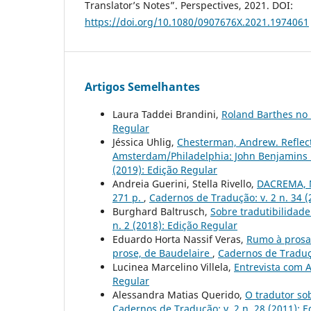
Translator’s Notes”. Perspectives, 2021. DOI:
https://doi.org/10.1080/0907676X.2021.1974061
Artigos Semelhantes
Laura Taddei Brandini,
Roland Barthes no 
Regular
Jéssica Uhlig,
Chesterman, Andrew. Reflect
Amsterdam/Philadelphia: John Benjamins 
(2019): Edição Regular
Andreia Guerini, Stella Rivello,
DACREMA, Ni
271 p.
,
Cadernos de Tradução: v. 2 n. 34 (
Burghard Baltrusch,
Sobre tradutibilidad
n. 2 (2018): Edição Regular
Eduardo Horta Nassif Veras,
Rumo à prosa:
prose, de Baudelaire
,
Cadernos de Traduçã
Lucinea Marcelino Villela,
Entrevista com
Regular
Alessandra Matias Querido,
O tradutor so
Cadernos de Tradução: v. 2 n. 28 (2011): 