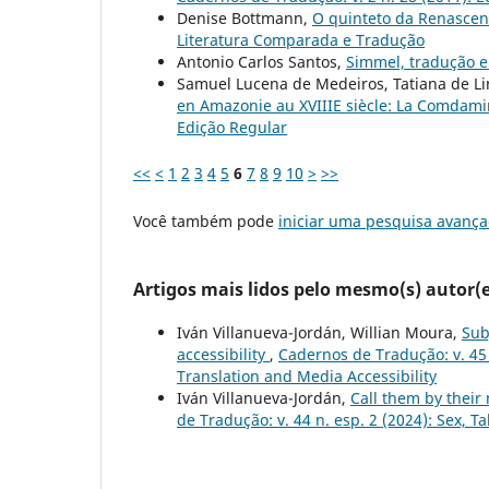
Denise Bottmann,
O quinteto da Renascen
Literatura Comparada e Tradução
Antonio Carlos Santos,
Simmel, tradução 
Samuel Lucena de Medeiros, Tatiana de Li
en Amazonie au XVIIIE siècle: La Comdami
Edição Regular
<<
<
1
2
3
4
5
6
7
8
9
10
>
>>
Você também pode
iniciar uma pesquisa avança
Artigos mais lidos pelo mesmo(s) autor(e
Iván Villanueva-Jordán, Willian Moura,
Sub
accessibility
,
Cadernos de Tradução: v. 45 n
Translation and Media Accessibility
Iván Villanueva-Jordán,
Call them by their
de Tradução: v. 44 n. esp. 2 (2024): Sex, 