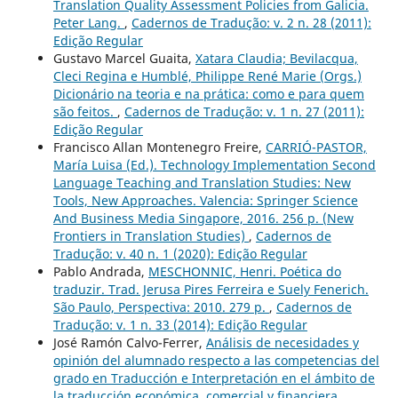
Translation Quality Assessment Policies from Galicia.
Peter Lang.
,
Cadernos de Tradução: v. 2 n. 28 (2011):
Edição Regular
Gustavo Marcel Guaita,
Xatara Claudia; Bevilacqua,
Cleci Regina e Humblé, Philippe René Marie (Orgs.)
Dicionário na teoria e na prática: como e para quem
são feitos.
,
Cadernos de Tradução: v. 1 n. 27 (2011):
Edição Regular
Francisco Allan Montenegro Freire,
CARRIÓ-PASTOR,
María Luisa (Ed.). Technology Implementation Second
Language Teaching and Translation Studies: New
Tools, New Approaches. Valencia: Springer Science
And Business Media Singapore, 2016. 256 p. (New
Frontiers in Translation Studies)
,
Cadernos de
Tradução: v. 40 n. 1 (2020): Edição Regular
Pablo Andrada,
MESCHONNIC, Henri. Poética do
traduzir. Trad. Jerusa Pires Ferreira e Suely Fenerich.
São Paulo, Perspectiva: 2010. 279 p.
,
Cadernos de
Tradução: v. 1 n. 33 (2014): Edição Regular
José Ramón Calvo-Ferrer,
Análisis de necesidades y
opinión del alumnado respecto a las competencias del
grado en Traducción e Interpretación en el ámbito de
la traducción económica, comercial y financiera
,