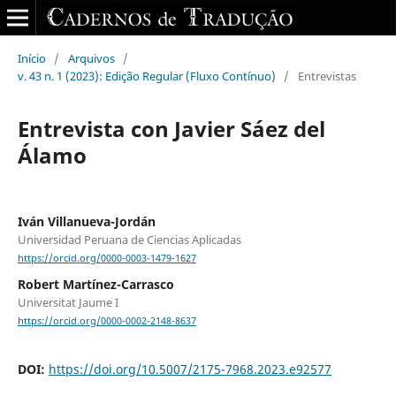
Início
/
Arquivos
/
v. 43 n. 1 (2023): Edição Regular (Fluxo Contínuo)
/
Entrevistas
Entrevista con Javier Sáez del
Álamo
Iván Villanueva-Jordán
Universidad Peruana de Ciencias Aplicadas
https://orcid.org/0000-0003-1479-1627
Robert Martínez-Carrasco
Universitat Jaume I
https://orcid.org/0000-0002-2148-8637
DOI:
https://doi.org/10.5007/2175-7968.2023.e92577