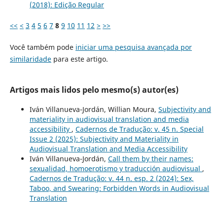
(2018): Edição Regular
<<
<
3
4
5
6
7
8
9
10
11
12
>
>>
Você também pode
iniciar uma pesquisa avançada por
similaridade
para este artigo.
Artigos mais lidos pelo mesmo(s) autor(es)
Iván Villanueva-Jordán, Willian Moura,
Subjectivity and
materiality in audiovisual translation and media
accessibility
,
Cadernos de Tradução: v. 45 n. Special
Issue 2 (2025): Subjectivity and Materiality in
Audiovisual Translation and Media Accessibility
Iván Villanueva-Jordán,
Call them by their names:
sexualidad, homoerotismo y traducción audiovisual
,
Cadernos de Tradução: v. 44 n. esp. 2 (2024): Sex,
Taboo, and Swearing: Forbidden Words in Audiovisual
Translation