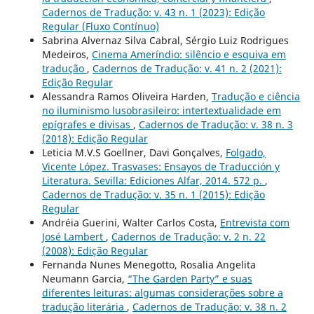
Cadernos de Tradução: v. 43 n. 1 (2023): Edição
Regular (Fluxo Contínuo)
Sabrina Alvernaz Silva Cabral, Sérgio Luiz Rodrigues
Medeiros,
Cinema Ameríndio: silêncio e esquiva em
tradução
,
Cadernos de Tradução: v. 41 n. 2 (2021):
Edição Regular
Alessandra Ramos Oliveira Harden,
Tradução e ciência
no iluminismo lusobrasileiro: intertextualidade em
epígrafes e divisas
,
Cadernos de Tradução: v. 38 n. 3
(2018): Edição Regular
Leticia M.V.S Goellner, Davi Gonçalves,
Folgado,
Vicente López. Trasvases: Ensayos de Traducción y
Literatura. Sevilla: Ediciones Alfar, 2014. 572 p.
,
Cadernos de Tradução: v. 35 n. 1 (2015): Edição
Regular
Andréia Guerini, Walter Carlos Costa,
Entrevista com
José Lambert
,
Cadernos de Tradução: v. 2 n. 22
(2008): Edição Regular
Fernanda Nunes Menegotto, Rosalia Angelita
Neumann Garcia,
“The Garden Party” e suas
diferentes leituras: algumas considerações sobre a
tradução literária
,
Cadernos de Tradução: v. 38 n. 2