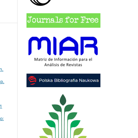
n.
sp.
31
o: