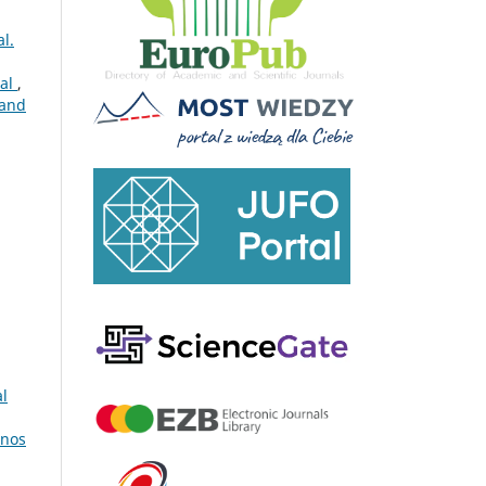
l.
ral
,
 and
al
nos