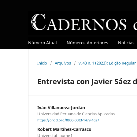
Número Atual
Números Anteriores
Notícias
Início
/
Arquivos
/
v. 43 n. 1 (2023): Edição Regula
Entrevista con Javier Sáez 
Iván Villanueva-Jordán
Universidad Peruana de Ciencias Aplicadas
https://orcid.org/0000-0003-1479-1627
Robert Martínez-Carrasco
Universitat Jaume I