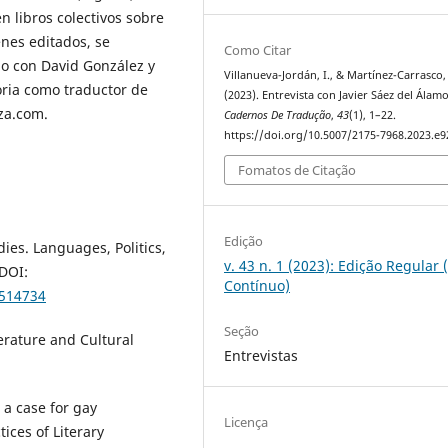
n libros colectivos sobre
enes editados, se
Como Citar
o con David González y
Villanueva-Jordán, I., & Martínez-Carrasco,
oria como traductor de
(2023). Entrevista con Javier Sáez del Álamo
tza.com.
Cadernos De Tradução
,
43
(1), 1–22.
https://doi.org/10.5007/2175-7968.2023.e
Fomatos de Citação
Edição
ies. Languages, Politics,
v. 43 n. 1 (2023): Edição Regular 
 DOI:
Contínuo)
5514734
Seção
erature and Cultural
Entrevistas
 a case for gay
Licença
tices of Literary