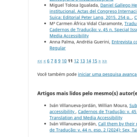
Miguel Tolosa Igualada,
Daniel Gallego He
institucional. Actas del Congreso Internac
Suiça: Editorial Peter Lang, 2015. 254 p.
,
C
Mª Carmen África Vidal Claramonte,
Traduc
Cadernos de Tradução: v. 45 n. Special Issu
Media Accessibility
Anna Palma, Andréia Guerini,
Entrevista 
Regular
<<
<
6
7
8
9
10
11
12
13
14
15
>
>>
Você também pode
iniciar uma pesquisa avança
Artigos mais lidos pelo mesmo(s) autor(e
Iván Villanueva-Jordán, Willian Moura,
Sub
accessibility
,
Cadernos de Tradução: v. 45 n
Translation and Media Accessibility
Iván Villanueva-Jordán,
Call them by their
de Tradução: v. 44 n. esp. 2 (2024): Sex, 