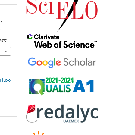
 R.
.
92577
(Fluxo