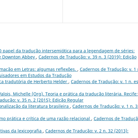
O papel da tradução intersemiótica para a legendagem de séries:
 de Downton Abbey
,
Cadernos de Tradução: v. 39 n. 3 (2019): Edição
rmação em Letras: algumas reflexões.
,
Cadernos de Tradução: v. 1 
quisadores em Estudos da Tradução
ica tradutória de Herberto Helder
,
Cadernos de Tradução: v. 1 n. e
alois, Michelle (Org). Teoria e prática da tradução literária. Recife:
dução: v. 35 n. 2 (2015): Edição Regular
nalização da literatura brasileira
,
Cadernos de Tradução: v. 1 n. 
o prática e crítica de uma razão relacional
,
Cadernos de Traduçã
tivas da lexicografia
,
Cadernos de Tradução: v. 2 n. 32 (2013):