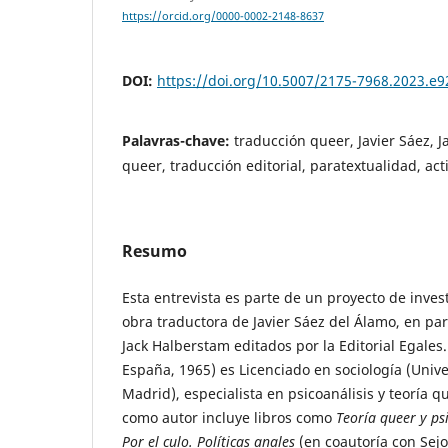
https://orcid.org/0000-0002-2148-8637
DOI:
https://doi.org/10.5007/2175-7968.2023.e
Palavras-chave:
traducción queer, Javier Sáez, J
queer, traducción editorial, paratextualidad, ac
Resumo
Esta entrevista es parte de un proyecto de inves
obra traductora de Javier Sáez del Álamo, en part
Jack Halberstam editados por la Editorial Egales
España, 1965) es Licenciado en sociología (Uni
Madrid), especialista en psicoanálisis y teoría q
como autor incluye libros como
Teoría queer y ps
Por el culo. Políticas anales
(en coautoría con Sejo