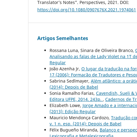
Translator’s Notes”. Perspectives, 2021. DOI:
https://doi.org/10.1080/0907676X.2021.1974061
Artigos Semelhantes
Rossana Luna, Sinara de Oliveira Branco,
Analisando as falas de Lady Violet na 1T
Regular
João Azenha Jr,
O lugar da tradução na fo
17 (2006): Formação de Tradutores e Pes
Sabrina Sedlmayer,
Além atlântico: a prát
(2014): Depois de Babel
Sonia Ramalho Farias,
Cavendish, Sueli & V
Editora UFPE, 2014. 243p.
,
Cadernos de Tra
Elizabeth Lowe,
Jorge Amado e a internacio
(2013): Edição Regular
Mauricio Mendonça Cardozo,
Tradução com
v. 1 n. esp. (2014): Depois de Babel
Félix Bugueño Miranda,
Balanço e perspec
Lexicografia e Metalexicografia