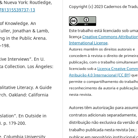
 & Nueva York: Routledge,
Copyright (c) 2023 Cadernos de Trad
9781315539737-13
n of Knowledge. An
Este trabalho está licenciado sob um
Culler, Jonathan & Lamb,
licença
Creative Commons Attribution
ing in the Public Arena.
International License
.
–198.
Autores mantêm os direitos autorais e
concedem à revista o direito de primeir
ve Interviews”. En U.
publicação, com o trabalho simultanea
ta Collection. Los Ángeles:
licenciado sob a
Licença Creative Com
Atribuição 4.0 Internacional (CC BY)
que
permite o compartilhamento do trabalh
litative Literacy. A Guide
reconhecimento da autoria e publicação 
nesta revista.
ch. Oakland: California
Autores têm autorização para assumi
contratos adicionais separadamente,
nslation”. En Outside in
distribuição não exclusiva da versão 
. p. 179-200.
trabalho publicada nesta revista (ex.:
ne. Columbia University
publicar em repositório institucional 