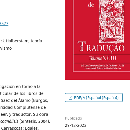
92577
ack Halberstam, teoría
tivismo
tigación en torno a la
icular de los libros de
PDF/A (Español (España))
. Saéz del Álamo (Burgos,
versidad Complutense de
ueer, y traductor. Su obra
Publicado
icoanálisis
(Síntesis, 2004),
29-12-2023
 Carrascosa; Egales,