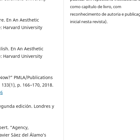
como capítulo de livro, com
reconhecimento de autoria e publica
re. En An Aesthetic
inicial nesta revista).
: Harvard University
lish. En An Aesthetic
: Harvard University
 Now?” PMLA/Publications
133(1), p. 166–170, 2018.
66
 Segunda edición. Londres y
bert. “Agency,
avier Sáez del Álamo’s