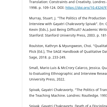
Translation: Constraints and Creativity. Londres
1998. p. 109-124. DOI:
https://doi.org/10.4324/
Murray, Stuart. J. “The Politics of the Productio
Interview with Gayatri Chakravorty Spivak”. En: 
Kevin (Eds.). Just Being Difficult? Academic Writ
Stanford: Stanford University Press, 2003. p. 181
Roulston, Kathryn & Myungweon, Choi. “Qualitati
Flick (Ed.), The SAGE Handbook of Qualitative Da
Sage, 2018. p. 233-249.
Small, Mario Luis & McCrory Calarco, Jessica. Qua
to Evaluating Ethnographic and Interview Resear
University Press, 2022.
Spivak, Gayatri Chakravorty. “The Politics of Tra
the Teaching Machine. Londres: Routledge. 1993
Spivak, Gayatri Chakravorty. Death of a Discipli