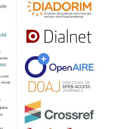
ução
a
 4.0
a
mente
mons
o com
inicial
r
 para
do
ou