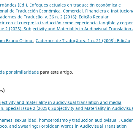
rnández (Ed.). Enfoques actuales en traducción económica e
ional de Traducción Económica, Comercial, Financiera e Instituciona
adernos de Tradução: v. 36 n. 2 (2016): Edição Regular
ir con el cuerpo: la traducción como experiencia tangible y corpo
e 2 (2025): Subjectivity and Materiality in Audiovisual Translation
com Bruno Osimo
,
Cadernos de Tradução: v. 1 n. 21 (2008): Edição
da por similaridade
para este artigo.
s)
jectivity and materiality in audiovisual translation and media
. Special Issue 2 (2025): Subjectivity and Materiality in Audiovisu
 names: sexualidad, homoerotismo y traducción audiovisual
,
Cader
Taboo, and Swearing: Forbidden Words in Audiovisual Translation