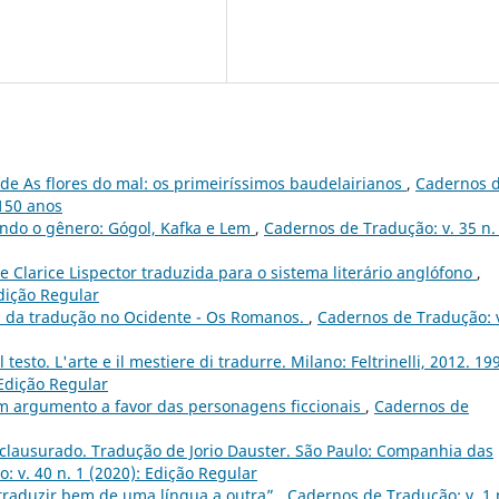
 de As flores do mal: os primeiríssimos baudelairianos
,
Cadernos 
 150 anos
ndo o gênero: Gógol, Kafka e Lem
,
Cadernos de Tradução: v. 35 n.
e Clarice Lispector traduzida para o sistema literário anglófono
,
Edição Regular
ia da tradução no Ocidente - Os Romanos.
,
Cadernos de Tradução: v
testo. L'arte e il mestiere di tradurre. Milano: Feltrinelli, 2012. 199
 Edição Regular
um argumento a favor das personagens ficcionais
,
Cadernos de
lausurado. Tradução de Jorio Dauster. São Paulo: Companhia das
 v. 40 n. 1 (2020): Edição Regular
 traduzir bem de uma língua a outra”
,
Cadernos de Tradução: v. 1 