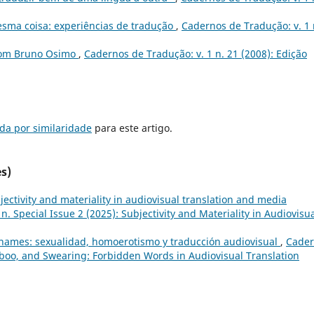
sma coisa: experiências de tradução
,
Cadernos de Tradução: v. 1 
com Bruno Osimo
,
Cadernos de Tradução: v. 1 n. 21 (2008): Edição
da por similaridade
para este artigo.
s)
jectivity and materiality in audiovisual translation and media
. Special Issue 2 (2025): Subjectivity and Materiality in Audiovisu
 names: sexualidad, homoerotismo y traducción audiovisual
,
Cader
Taboo, and Swearing: Forbidden Words in Audiovisual Translation