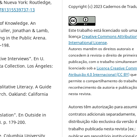
 & Nueva York: Routledge,
Copyright (c) 2023 Cadernos de Trad
9781315539737-13
n of Knowledge. An
Este trabalho está licenciado sob um
Culler, Jonathan & Lamb,
licença
Creative Commons Attribution
ing in the Public Arena.
International License
.
–198.
Autores mantêm os direitos autorais e
concedem à revista o direito de primeir
ve Interviews”. En U.
publicação, com o trabalho simultanea
ta Collection. Los Ángeles:
licenciado sob a
Licença Creative Com
Atribuição 4.0 Internacional (CC BY)
que
permite o compartilhamento do trabalh
litative Literacy. A Guide
reconhecimento da autoria e publicação 
nesta revista.
ch. Oakland: California
Autores têm autorização para assumi
contratos adicionais separadamente,
nslation”. En Outside in
distribuição não exclusiva da versão 
. p. 179-200.
trabalho publicada nesta revista (ex.:
ne. Columbia University
publicar em repositório institucional 