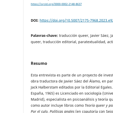
https://orcid.org/0000-0002-2148-8637
DOI:
https://doi.org/10.5007/2175-7968.2023.e
Palavras-chave:
traducción queer, Javier Sáez, J
queer, traducción editorial, paratextualidad, ac
Resumo
Esta entrevista es parte de un proyecto de inves
obra traductora de Javier Sáez del Álamo, en part
Jack Halberstam editados por la Editorial Egales
España, 1965) es Licenciado en sociología (Uni
Madrid), especialista en psicoanálisis y teoría q
como autor incluye libros como
Teoría queer y ps
Por el culo. Políticas anales
(en coautoría con Sejo