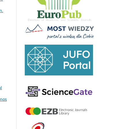
n.
al
nos