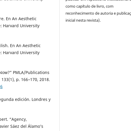
como capítulo de livro, com
reconhecimento de autoria e publica
re. En An Aesthetic
inicial nesta revista).
: Harvard University
lish. En An Aesthetic
: Harvard University
 Now?” PMLA/Publications
133(1), p. 166–170, 2018.
66
 Segunda edición. Londres y
bert. “Agency,
avier Sáez del Álamo’s