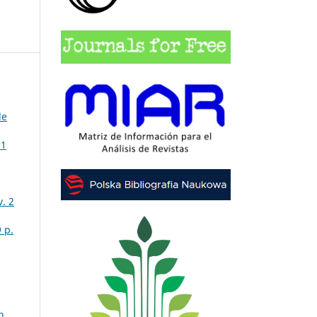
de
 1
. 2
 p.
n.