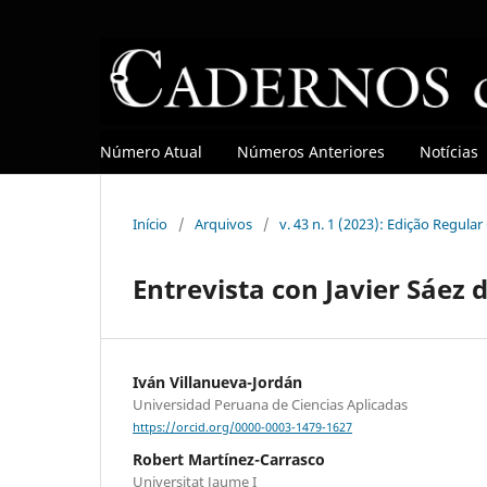
Número Atual
Números Anteriores
Notícias
Início
/
Arquivos
/
v. 43 n. 1 (2023): Edição Regula
Entrevista con Javier Sáez 
Iván Villanueva-Jordán
Universidad Peruana de Ciencias Aplicadas
https://orcid.org/0000-0003-1479-1627
Robert Martínez-Carrasco
Universitat Jaume I