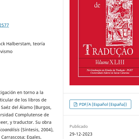
92577
ack Halberstam, teoría
tivismo
tigación en torno a la
icular de los libros de
PDF/A (Español (España))
. Saéz del Álamo (Burgos,
versidad Complutense de
ueer, y traductor. Su obra
Publicado
icoanálisis
(Síntesis, 2004),
29-12-2023
 Carrascosa; Egales,