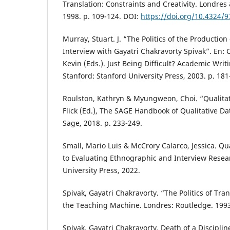
Translation: Constraints and Creativity. Londres
1998. p. 109-124. DOI:
https://doi.org/10.4324/
Murray, Stuart. J. “The Politics of the Productio
Interview with Gayatri Chakravorty Spivak”. En: 
Kevin (Eds.). Just Being Difficult? Academic Writ
Stanford: Stanford University Press, 2003. p. 181
Roulston, Kathryn & Myungweon, Choi. “Qualitati
Flick (Ed.), The SAGE Handbook of Qualitative Da
Sage, 2018. p. 233-249.
Small, Mario Luis & McCrory Calarco, Jessica. Qua
to Evaluating Ethnographic and Interview Resear
University Press, 2022.
Spivak, Gayatri Chakravorty. “The Politics of Tra
the Teaching Machine. Londres: Routledge. 1993
Spivak, Gayatri Chakravorty. Death of a Discipli