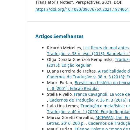
Translator’s Notes”. Perspectives, 2021. DOI:
https://doi.org/10.1080/0907676X.2021.1974061
Artigos Semelhantes
Ricardo Meirelles,
Les fleurs du mal antes
Tradução: v. 38 n. esp. (2018): Baudelaire
Olga Donata Guerizoli Kempinska,
Traduzi
(2015): Edição Regular
Luana Ferreira de Freitas,
A radicalidade d
Cadernos de Tradução: v. 38 n. 3 (2018): 
Mauri Furlan,
Brevíssima história da teor
n. 8 (2001): Edição Regular
Stella Rivello,
Franca Cavagnoli. La voce del 
,
Cadernos de Tradução: v. 36 n. 3 (2016):
Italo Lins Lemos,
Tradução e metafísica: 
Tradução: v. 40 n. 1 (2020): Edição Regular
Marcia Goretti Carvalho,
MCEWAN, Ian. Enc
Letras, 2016. 200 p.
,
Cadernos de Tradução:
Mauri Furlan,
Étienne Dolet e o “modo de