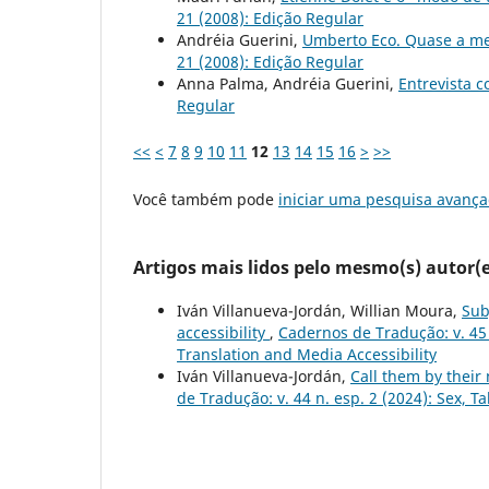
21 (2008): Edição Regular
Andréia Guerini,
Umberto Eco. Quase a me
21 (2008): Edição Regular
Anna Palma, Andréia Guerini,
Entrevista 
Regular
<<
<
7
8
9
10
11
12
13
14
15
16
>
>>
Você também pode
iniciar uma pesquisa avança
Artigos mais lidos pelo mesmo(s) autor(e
Iván Villanueva-Jordán, Willian Moura,
Sub
accessibility
,
Cadernos de Tradução: v. 45 n
Translation and Media Accessibility
Iván Villanueva-Jordán,
Call them by their
de Tradução: v. 44 n. esp. 2 (2024): Sex, 