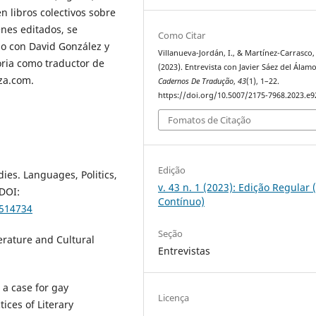
n libros colectivos sobre
enes editados, se
Como Citar
o con David González y
Villanueva-Jordán, I., & Martínez-Carrasco,
oria como traductor de
(2023). Entrevista con Javier Sáez del Álamo
tza.com.
Cadernos De Tradução
,
43
(1), 1–22.
https://doi.org/10.5007/2175-7968.2023.e
Fomatos de Citação
Edição
ies. Languages, Politics,
v. 43 n. 1 (2023): Edição Regular 
 DOI:
Contínuo)
5514734
Seção
erature and Cultural
Entrevistas
 a case for gay
Licença
tices of Literary