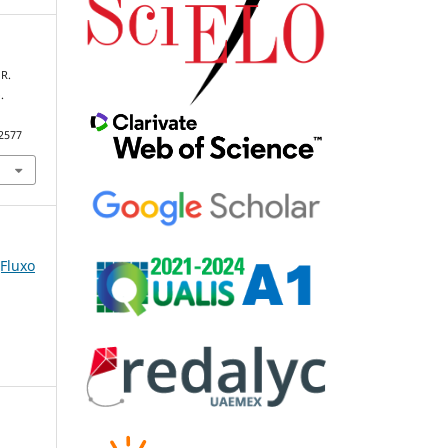
 R.
.
92577
(Fluxo