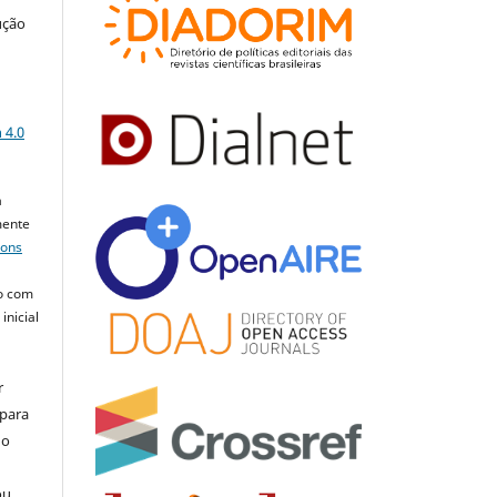
ução
a
 4.0
a
mente
mons
o com
inicial
r
 para
do
ou