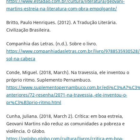
https://www.estadao.com.br/cultura/literatura/geovani-
martins-estreia-na-literatura-com-obra-empolgante/
Britto, Paulo Henriques. (2012). A Tradução Literária.
Civilização Brasileira.
Companhia das Letras. (n.d.). Sobre o livro.
https://www.companhiadasletras.com.br/livro/9788535930528/
sol-na-cabeca
Conde, Miguel. (2018, March). Na travessia, ele inventou o
próprio ritmo. Suplemento Pernambuco.
https://www.suplementopernambuco.com.br/edi%C3%A7%C3%
anteriores/72-resenha/2071-na-travessia,-ele-inventou-o-
pr%C3%B3prio-ritmo.html
Cunha, Juliana. (2018, March 2). Crítica: em boa estreia,
Geovani Martins não reduz as comunidades a pobreza e
violência. O Globo.
https://oglobo.globo.com/cultura/livros/critica-em-boa-