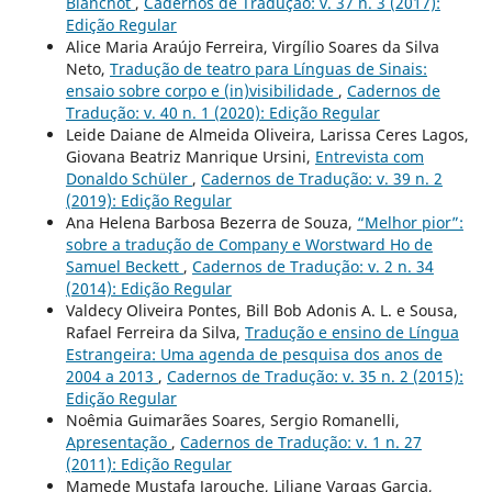
Blanchot
,
Cadernos de Tradução: v. 37 n. 3 (2017):
Edição Regular
Alice Maria Araújo Ferreira, Virgílio Soares da Silva
Neto,
Tradução de teatro para Línguas de Sinais:
ensaio sobre corpo e (in)visibilidade
,
Cadernos de
Tradução: v. 40 n. 1 (2020): Edição Regular
Leide Daiane de Almeida Oliveira, Larissa Ceres Lagos,
Giovana Beatriz Manrique Ursini,
Entrevista com
Donaldo Schüler
,
Cadernos de Tradução: v. 39 n. 2
(2019): Edição Regular
Ana Helena Barbosa Bezerra de Souza,
“Melhor pior”:
sobre a tradução de Company e Worstward Ho de
Samuel Beckett
,
Cadernos de Tradução: v. 2 n. 34
(2014): Edição Regular
Valdecy Oliveira Pontes, Bill Bob Adonis A. L. e Sousa,
Rafael Ferreira da Silva,
Tradução e ensino de Língua
Estrangeira: Uma agenda de pesquisa dos anos de
2004 a 2013
,
Cadernos de Tradução: v. 35 n. 2 (2015):
Edição Regular
Noêmia Guimarães Soares, Sergio Romanelli,
Apresentação
,
Cadernos de Tradução: v. 1 n. 27
(2011): Edição Regular
Mamede Mustafa Jarouche, Liliane Vargas Garcia,