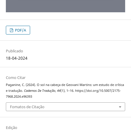
PDF/A
Publicado
18-04-2024
Como Citar
Paganine, C. (2024). O sol na cabeça de Geovani Martins: um estudo de crítica
e tradução.
Cadernos De Tradução
,
44
(1), 1–16. https://doi.org/10.5007/2175-
7968.2024.e96393
Fomatos de Citação
Edição