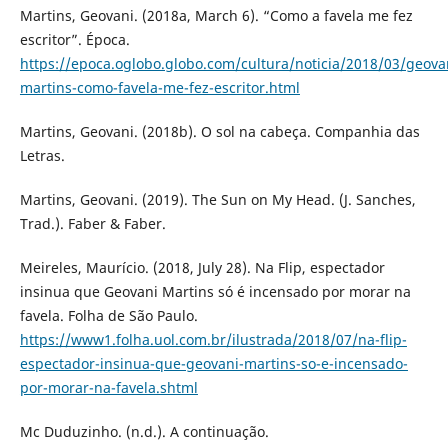
Martins, Geovani. (2018a, March 6). “Como a favela me fez
escritor”. Época.
https://epoca.oglobo.globo.com/cultura/noticia/2018/03/geova
martins-como-favela-me-fez-escritor.html
Martins, Geovani. (2018b). O sol na cabeça. Companhia das
Letras.
Martins, Geovani. (2019). The Sun on My Head. (J. Sanches,
Trad.). Faber & Faber.
Meireles, Maurício. (2018, July 28). Na Flip, espectador
insinua que Geovani Martins só é incensado por morar na
favela. Folha de São Paulo.
https://www1.folha.uol.com.br/ilustrada/2018/07/na-flip-
espectador-insinua-que-geovani-martins-so-e-incensado-
por-morar-na-favela.shtml
Mc Duduzinho. (n.d.). A continuação.