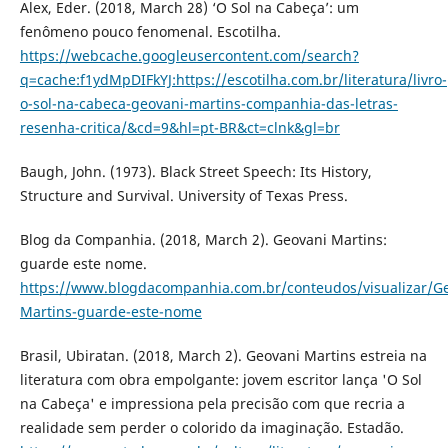
Alex, Eder. (2018, March 28) ‘O Sol na Cabeça’: um
fenômeno pouco fenomenal. Escotilha.
https://webcache.googleusercontent.com/search?
q=cache:f1ydMpDIFkYJ:https://escotilha.com.br/literatura/livro-
o-sol-na-cabeca-geovani-martins-companhia-das-letras-
resenha-critica/&cd=9&hl=pt-BR&ct=clnk&gl=br
Baugh, John. (1973). Black Street Speech: Its History,
Structure and Survival. University of Texas Press.
Blog da Companhia. (2018, March 2). Geovani Martins:
guarde este nome.
https://www.blogdacompanhia.com.br/conteudos/visualizar/Ge
Martins-guarde-este-nome
Brasil, Ubiratan. (2018, March 2). Geovani Martins estreia na
literatura com obra empolgante: jovem escritor lança 'O Sol
na Cabeça' e impressiona pela precisão com que recria a
realidade sem perder o colorido da imaginação. Estadão.