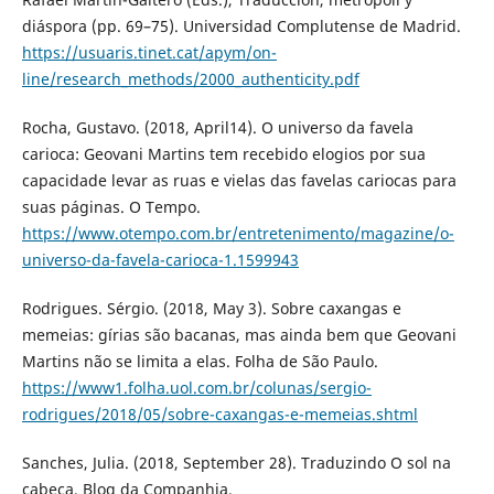
diáspora (pp. 69–75). Universidad Complutense de Madrid.
https://usuaris.tinet.cat/apym/on-
line/research_methods/2000_authenticity.pdf
Rocha, Gustavo. (2018, April14). O universo da favela
carioca: Geovani Martins tem recebido elogios por sua
capacidade levar as ruas e vielas das favelas cariocas para
suas páginas. O Tempo.
https://www.otempo.com.br/entretenimento/magazine/o-
universo-da-favela-carioca-1.1599943
Rodrigues. Sérgio. (2018, May 3). Sobre caxangas e
memeias: gírias são bacanas, mas ainda bem que Geovani
Martins não se limita a elas. Folha de São Paulo.
https://www1.folha.uol.com.br/colunas/sergio-
rodrigues/2018/05/sobre-caxangas-e-memeias.shtml
Sanches, Julia. (2018, September 28). Traduzindo O sol na
cabeça. Blog da Companhia.