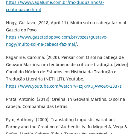
https://www.vagalume.com.br/mc-duduzinho/a-
continuacao.html
Nogy, Gustavo. (2018, April 11). Muito sol na cabeça faz mal.
Gazeta do Povo.
https://www.gazetadopovo.com.br/vozes/gustavo-
nogy/muito-sol-na-cabeca-faz-mal/
.
Paganine, Carolina. (2020). Pensar com O sol na cabeça de
Geovani Martins: um fenômeno de crítica e tradução. [vídeo]
Canal do Núcleo de Estudos em História da Tradução e
Tradução Literária (NETHLIT). Youtube.
https://www.youtube.com/watch?v=IzJkPXUJAWc&t=2337s
Prata, Antonio. (2018). Orelha. In Geovani Martins. O sol na
cabeça. Companhia das Letras.
Pym, Anthony. (2000). Translating Linguistic Variation:
Parody and the Creation of Authenticity. In Miguel A. Vega &
Rafael Martín-Gaitero (Eds.), Traducción, metrópoli y