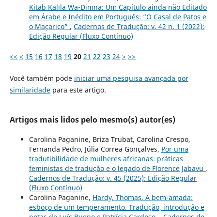
Kitāb Kalīla Wa-Dimna: Um Capítulo ainda não Editado
em Árabe e Inédito em Português: “O Casal de Patos e
o Maçarico”
,
Cadernos de Tradução: v. 42 n. 1 (2022):
Edição Regular (Fluxo Contínuo)
<<
<
15
16
17
18
19
20
21
22
23
24
>
>>
Você também pode
iniciar uma pesquisa avançada por
similaridade
para este artigo.
Artigos mais lidos pelo mesmo(s) autor(es)
Carolina Paganine, Briza Trubat, Carolina Crespo,
Fernanda Pedro, Júlia Correa Gonçalves,
Por uma
tradutibilidade de mulheres africanas: práticas
feministas de tradução e o legado de Florence Jabavu
,
Cadernos de Tradução: v. 45 (2025): Edição Regular
(Fluxo Contínuo)
Carolina Paganine,
Hardy, Thomas. A bem-amada:
esboço de um temperamento. Tradução, introdução e
notas de Luís Bueno e Patrícia Cardoso.
,
Cadernos de