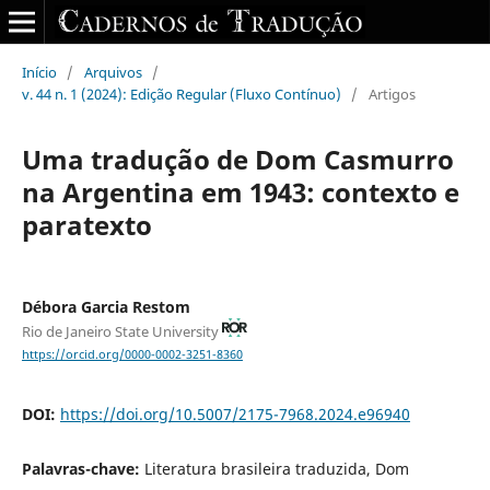
Início
/
Arquivos
/
v. 44 n. 1 (2024): Edição Regular (Fluxo Contínuo)
/
Artigos
Uma tradução de Dom Casmurro
na Argentina em 1943: contexto e
paratexto
Débora Garcia Restom
Rio de Janeiro State University
https://orcid.org/0000-0002-3251-8360
DOI:
https://doi.org/10.5007/2175-7968.2024.e96940
Palavras-chave:
Literatura brasileira traduzida, Dom