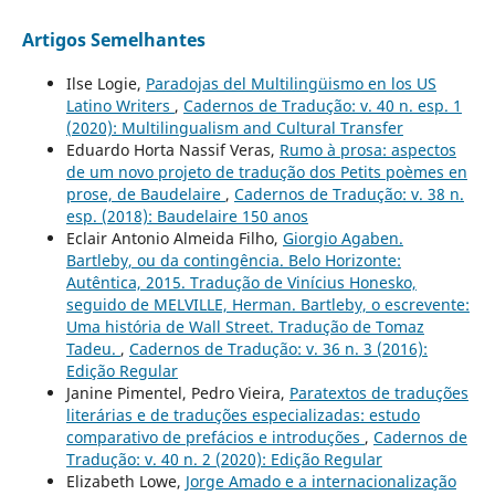
Artigos Semelhantes
Ilse Logie,
Paradojas del Multilingüismo en los US
Latino Writers
,
Cadernos de Tradução: v. 40 n. esp. 1
(2020): Multilingualism and Cultural Transfer
Eduardo Horta Nassif Veras,
Rumo à prosa: aspectos
de um novo projeto de tradução dos Petits poèmes en
prose, de Baudelaire
,
Cadernos de Tradução: v. 38 n.
esp. (2018): Baudelaire 150 anos
Eclair Antonio Almeida Filho,
Giorgio Agaben.
Bartleby, ou da contingência. Belo Horizonte:
Autêntica, 2015. Tradução de Vinícius Honesko,
seguido de MELVILLE, Herman. Bartleby, o escrevente:
Uma história de Wall Street. Tradução de Tomaz
Tadeu.
,
Cadernos de Tradução: v. 36 n. 3 (2016):
Edição Regular
Janine Pimentel, Pedro Vieira,
Paratextos de traduções
literárias e de traduções especializadas: estudo
comparativo de prefácios e introduções
,
Cadernos de
Tradução: v. 40 n. 2 (2020): Edição Regular
Elizabeth Lowe,
Jorge Amado e a internacionalização