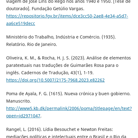
viagem de José Lins do Rego nos anos 1940 e 1950. [Tese de
doutorado]. Fundação Getúlio Vargas.
https://repositorio.fgv.br/items/dce3cc50-2ae8-4e34-a5d7-
aa6ce519decc
Ministério do Trabalho, Indústria e Comércio. (1935).
Relatório. Rio de Janeiro.
Oliveira, K. M., & Rocha, H. J. S. (2023). Análise de elementos
paratextuais nas traduções de Guimarães Rosa para o
inglês. Cadernos de Tradução, 43(1), 1-19.
https://doi.org/10.5007/2175-7968.2023.e82262
Poma de Ayala, F. G. (1615). Nueva crónica y buen gobierno.
Manuscrito.
http://www5.kb.dk/permalink/2006/poma/titlepage/en/text?
open=id2971047
.
Rangel, L. (2016). Lídia Besouchet e Newton Freitas:
mediações políticas e intelectuais entre o Brasil e o Rio da