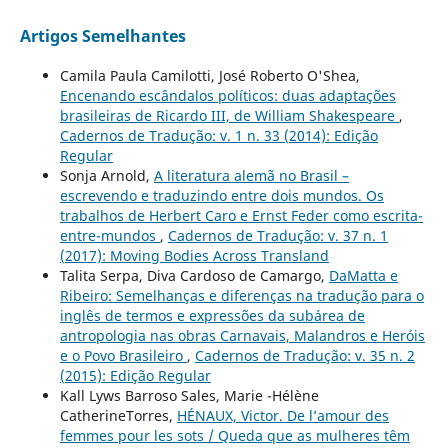
Artigos Semelhantes
Camila Paula Camilotti, José Roberto O'Shea,
Encenando escândalos políticos: duas adaptações
brasileiras de Ricardo III, de William Shakespeare
,
Cadernos de Tradução: v. 1 n. 33 (2014): Edição
Regular
Sonja Arnold,
A literatura alemã no Brasil –
escrevendo e traduzindo entre dois mundos. Os
trabalhos de Herbert Caro e Ernst Feder como escrita-
entre-mundos
,
Cadernos de Tradução: v. 37 n. 1
(2017): Moving Bodies Across Transland
Talita Serpa, Diva Cardoso de Camargo,
DaMatta e
Ribeiro: Semelhanças e diferenças na tradução para o
inglês de termos e expressões da subárea de
antropologia nas obras Carnavais, Malandros e Heróis
e o Povo Brasileiro
,
Cadernos de Tradução: v. 35 n. 2
(2015): Edição Regular
Kall Lyws Barroso Sales, Marie -Hélène
CatherineTorres,
HÉNAUX, Victor. De l’amour des
femmes pour les sots / Queda que as mulheres têm