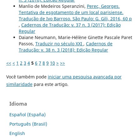
Manlio de Medeiros Speranzini,
Perec, Georges.
Tentativa de esgotamento de um local parisiense.
Tradução de Ivo Barroso. São Paulo: G. Gili, 2016, 60 p
,
Cadernos de Tradução: v. 37 n. 3 (2017): Edição
Regular
Daiane Neumann, Marie-Hélène Ginette Pascale Paret
Passos,
Traduzir no século XXI
,
Cadernos de
Tradução: v. 38 n. 3 (2018): Edição Regular
<<
<
1
2
3
4
5
6
7
8
9
10
>
>>
Você também pode
iniciar uma pesquisa avançada por
similaridade
para este artigo.
Idioma
Español (España)
Português (Brasil)
English