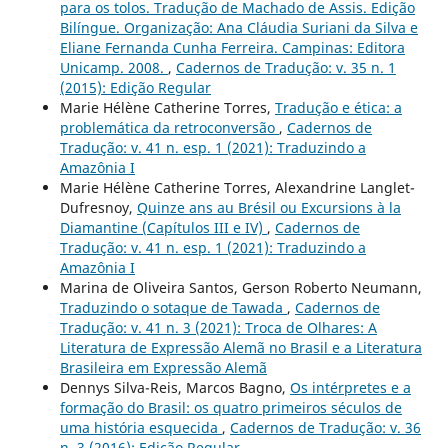
para os tolos. Tradução de Machado de Assis. Edição
Bilíngue. Organização: Ana Cláudia Suriani da Silva e
Eliane Fernanda Cunha Ferreira. Campinas: Editora
Unicamp. 2008.
,
Cadernos de Tradução: v. 35 n. 1
(2015): Edição Regular
Marie Hélène Catherine Torres,
Tradução e ética: a
problemática da retroconversão
,
Cadernos de
Tradução: v. 41 n. esp. 1 (2021): Traduzindo a
Amazônia I
Marie Hélène Catherine Torres, Alexandrine Langlet-
Dufresnoy,
Quinze ans au Brésil ou Excursions à la
Diamantine (Capítulos III e IV)
,
Cadernos de
Tradução: v. 41 n. esp. 1 (2021): Traduzindo a
Amazônia I
Marina de Oliveira Santos, Gerson Roberto Neumann,
Traduzindo o sotaque de Tawada
,
Cadernos de
Tradução: v. 41 n. 3 (2021): Troca de Olhares: A
Literatura de Expressão Alemã no Brasil e a Literatura
Brasileira em Expressão Alemã
Dennys Silva-Reis, Marcos Bagno,
Os intérpretes e a
formação do Brasil: os quatro primeiros séculos de
uma história esquecida
,
Cadernos de Tradução: v. 36
n. 3 (2016): Edição Regular