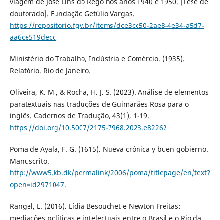
viagem de José Lins do Rego nos anos 1940 e 1950. [Tese de
doutorado]. Fundação Getúlio Vargas.
https://repositorio.fgv.br/items/dce3cc50-2ae8-4e34-a5d7-
aa6ce519decc
Ministério do Trabalho, Indústria e Comércio. (1935).
Relatório. Rio de Janeiro.
Oliveira, K. M., & Rocha, H. J. S. (2023). Análise de elementos
paratextuais nas traduções de Guimarães Rosa para o
inglês. Cadernos de Tradução, 43(1), 1-19.
https://doi.org/10.5007/2175-7968.2023.e82262
Poma de Ayala, F. G. (1615). Nueva crónica y buen gobierno.
Manuscrito.
http://www5.kb.dk/permalink/2006/poma/titlepage/en/text?
open=id2971047
.
Rangel, L. (2016). Lídia Besouchet e Newton Freitas:
mediações políticas e intelectuais entre o Brasil e o Rio da