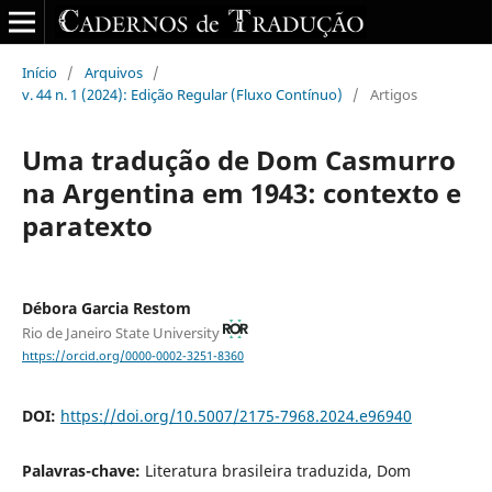
Início
/
Arquivos
/
v. 44 n. 1 (2024): Edição Regular (Fluxo Contínuo)
/
Artigos
Uma tradução de Dom Casmurro
na Argentina em 1943: contexto e
paratexto
Débora Garcia Restom
Rio de Janeiro State University
https://orcid.org/0000-0002-3251-8360
DOI:
https://doi.org/10.5007/2175-7968.2024.e96940
Palavras-chave:
Literatura brasileira traduzida, Dom