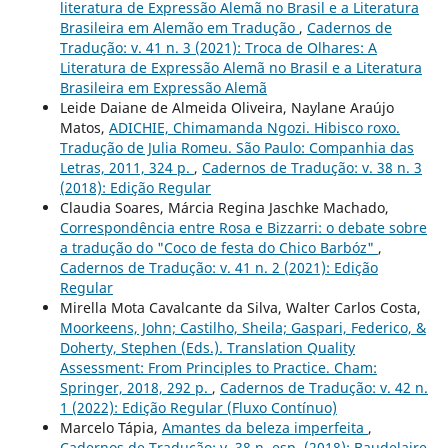
literatura de Expressão Alemã no Brasil e a Literatura
Brasileira em Alemão em Tradução
,
Cadernos de
Tradução: v. 41 n. 3 (2021): Troca de Olhares: A
Literatura de Expressão Alemã no Brasil e a Literatura
Brasileira em Expressão Alemã
Leide Daiane de Almeida Oliveira, Naylane Araújo
Matos,
ADICHIE, Chimamanda Ngozi. Hibisco roxo.
Tradução de Julia Romeu. São Paulo: Companhia das
Letras, 2011, 324 p.
,
Cadernos de Tradução: v. 38 n. 3
(2018): Edição Regular
Claudia Soares, Márcia Regina Jaschke Machado,
Correspondência entre Rosa e Bizzarri: o debate sobre
a tradução do "Coco de festa do Chico Barbóz"
,
Cadernos de Tradução: v. 41 n. 2 (2021): Edição
Regular
Mirella Mota Cavalcante da Silva, Walter Carlos Costa,
Moorkeens, John; Castilho, Sheila; Gaspari, Federico, &
Doherty, Stephen (Eds.). Translation Quality
Assessment: From Principles to Practice. Cham:
Springer, 2018, 292 p.
,
Cadernos de Tradução: v. 42 n.
1 (2022): Edição Regular (Fluxo Contínuo)
Marcelo Tápia,
Amantes da beleza imperfeita
,
Cadernos de Tradução: v. 38 n. esp. (2018): Baudelaire