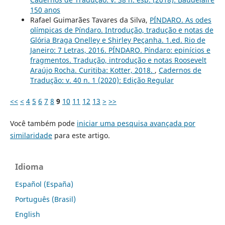
150 anos
Rafael Guimarães Tavares da Silva,
PÍNDARO. As odes
olímpicas de Píndaro. Introdução, tradução e notas de
Glória Braga Onelley e Shirley Peçanha. 1.ed. Rio de
Janeiro: 7 Letras, 2016. PÍNDARO. Píndaro: epinícios e
fragmentos. Tradução, introdução e notas Roosevelt
Araújo Rocha. Curitiba: Kotter, 2018.
,
Cadernos de
Tradução: v. 40 n. 1 (2020): Edição Regular
<<
<
4
5
6
7
8
9
10
11
12
13
>
>>
Você também pode
iniciar uma pesquisa avançada por
similaridade
para este artigo.
Idioma
Español (España)
Português (Brasil)
English