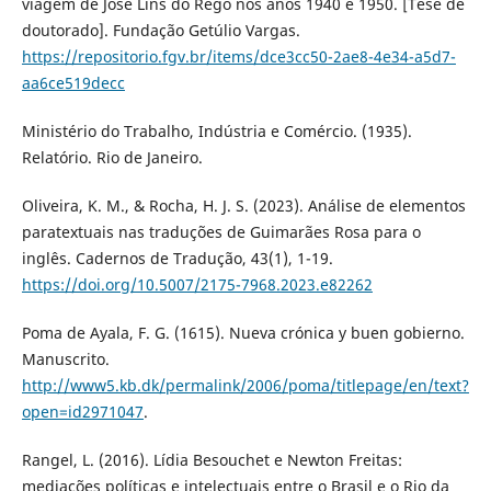
viagem de José Lins do Rego nos anos 1940 e 1950. [Tese de
doutorado]. Fundação Getúlio Vargas.
https://repositorio.fgv.br/items/dce3cc50-2ae8-4e34-a5d7-
aa6ce519decc
Ministério do Trabalho, Indústria e Comércio. (1935).
Relatório. Rio de Janeiro.
Oliveira, K. M., & Rocha, H. J. S. (2023). Análise de elementos
paratextuais nas traduções de Guimarães Rosa para o
inglês. Cadernos de Tradução, 43(1), 1-19.
https://doi.org/10.5007/2175-7968.2023.e82262
Poma de Ayala, F. G. (1615). Nueva crónica y buen gobierno.
Manuscrito.
http://www5.kb.dk/permalink/2006/poma/titlepage/en/text?
open=id2971047
.
Rangel, L. (2016). Lídia Besouchet e Newton Freitas:
mediações políticas e intelectuais entre o Brasil e o Rio da