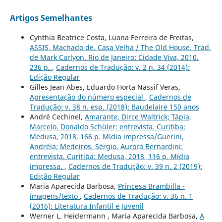
Artigos Semelhantes
Cynthia Beatrice Costa, Luana Ferreira de Freitas,
ASSIS, Machado de. Casa Velha / The Old House. Trad.
de Mark Carlyon. Rio de Janeiro: Cidade Viva, 2010.
236 p.
,
Cadernos de Tradução: v. 2 n. 34 (2014):
Edição Regular
Gilles Jean Abes, Eduardo Horta Nassif Veras,
Apresentação do número especial
,
Cadernos de
Tradução: v. 38 n. esp. (2018): Baudelaire 150 anos
André Cechinel,
Amarante, Dirce Waltrick; Tápia,
Marcelo. Donaldo Schüler: entrevista. Curitiba:
Medusa, 2018, 166 p. Mídia impressa/Guerini,
Andréia; Medeiros, Sérgio. Aurora Bernardini:
entrevista. Curitiba: Medusa, 2018, 116 p. Mídia
impressa.
,
Cadernos de Tradução: v. 39 n. 2 (2019):
Edição Regular
Maria Aparecida Barbosa,
Princesa Brambilla -
imagens/texto
,
Cadernos de Tradução: v. 36 n. 1
(2016): Literatura Infantil e Juvenil
Werner L. Heidermann , Maria Aparecida Barbosa,
A