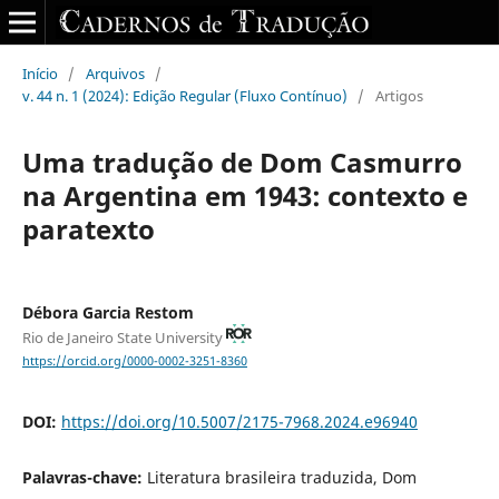
Início
/
Arquivos
/
v. 44 n. 1 (2024): Edição Regular (Fluxo Contínuo)
/
Artigos
Uma tradução de Dom Casmurro
na Argentina em 1943: contexto e
paratexto
Débora Garcia Restom
Rio de Janeiro State University
https://orcid.org/0000-0002-3251-8360
DOI:
https://doi.org/10.5007/2175-7968.2024.e96940
Palavras-chave:
Literatura brasileira traduzida, Dom