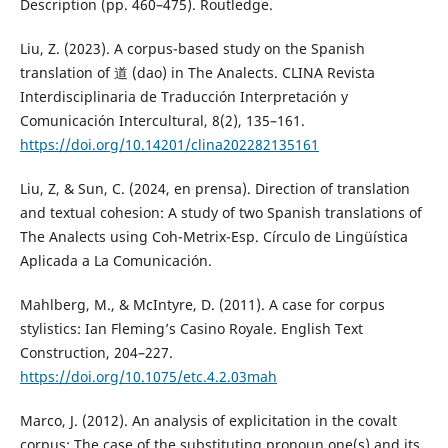
Description (pp. 460–475). Routledge.
Liu, Z. (2023). A corpus-based study on the Spanish
translation of 道 (dao) in The Analects. CLINA Revista
Interdisciplinaria de Traducción Interpretación y
Comunicación Intercultural, 8(2), 135–161.
https://doi.org/10.14201/clina202282135161
Liu, Z, & Sun, C. (2024, en prensa). Direction of translation
and textual cohesion: A study of two Spanish translations of
The Analects using Coh-Metrix-Esp. Círculo de Lingüística
Aplicada a La Comunicación.
Mahlberg, M., & McIntyre, D. (2011). A case for corpus
stylistics: Ian Fleming’s Casino Royale. English Text
Construction, 204–227.
https://doi.org/10.1075/etc.4.2.03mah
Marco, J. (2012). An analysis of explicitation in the covalt
corpus: The case of the substituting pronoun one(s) and its