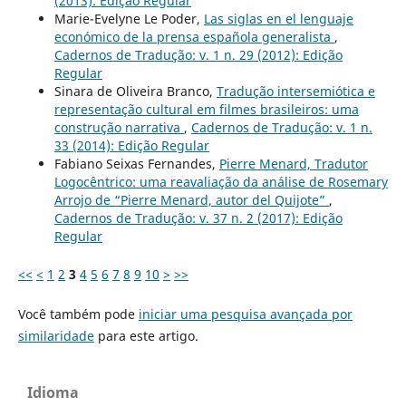
(2013): Edição Regular
Marie-Evelyne Le Poder,
Las siglas en el lenguaje
económico de la prensa española generalista
,
Cadernos de Tradução: v. 1 n. 29 (2012): Edição
Regular
Sinara de Oliveira Branco,
Tradução intersemiótica e
representação cultural em filmes brasileiros: uma
construção narrativa
,
Cadernos de Tradução: v. 1 n.
33 (2014): Edição Regular
Fabiano Seixas Fernandes,
Pierre Menard, Tradutor
Logocêntrico: uma reavaliação da análise de Rosemary
Arrojo de “Pierre Menard, autor del Quijote”
,
Cadernos de Tradução: v. 37 n. 2 (2017): Edição
Regular
<<
<
1
2
3
4
5
6
7
8
9
10
>
>>
Você também pode
iniciar uma pesquisa avançada por
similaridade
para este artigo.
Idioma