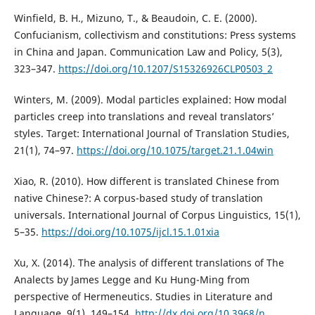
Winfield, B. H., Mizuno, T., & Beaudoin, C. E. (2000).
Confucianism, collectivism and constitutions: Press systems
in China and Japan. Communication Law and Policy, 5(3),
323–347.
https://doi.org/10.1207/S15326926CLP0503_2
Winters, M. (2009). Modal particles explained: How modal
particles creep into translations and reveal translators’
styles. Target: International Journal of Translation Studies,
21(1), 74–97.
https://doi.org/10.1075/target.21.1.04win
Xiao, R. (2010). How different is translated Chinese from
native Chinese?: A corpus-based study of translation
universals. International Journal of Corpus Linguistics, 15(1),
5–35.
https://doi.org/10.1075/ijcl.15.1.01xia
Xu, X. (2014). The analysis of different translations of The
Analects by James Legge and Ku Hung-Ming from
perspective of Hermeneutics. Studies in Literature and
Language, 9(1), 149–154.
http://dx.doi.org/10.3968/n