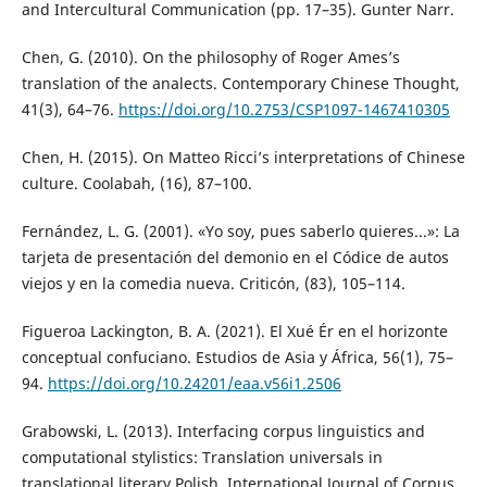
and Intercultural Communication (pp. 17–35). Gunter Narr.
Chen, G. (2010). On the philosophy of Roger Ames’s
translation of the analects. Contemporary Chinese Thought,
41(3), 64–76.
https://doi.org/10.2753/CSP1097-1467410305
Chen, H. (2015). On Matteo Ricci’s interpretations of Chinese
culture. Coolabah, (16), 87–100.
Fernández, L. G. (2001). «Yo soy, pues saberlo quieres...»: La
tarjeta de presentación del demonio en el Códice de autos
viejos y en la comedia nueva. Criticón, (83), 105–114.
Figueroa Lackington, B. A. (2021). El Xué Ér en el horizonte
conceptual confuciano. Estudios de Asia y África, 56(1), 75–
94.
https://doi.org/10.24201/eaa.v56i1.2506
Grabowski, L. (2013). Interfacing corpus linguistics and
computational stylistics: Translation universals in
translational literary Polish. International Journal of Corpus