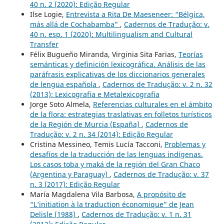
40 n. 2 (2020): Edição Regular
Ilse Logie,
Entrevista a Rita De Maeseneer: “Bélgica,
más allá de Cochabamba"
,
Cadernos de Tradução: v.
40 n. esp. 1 (2020): Multilingualism and Cultural
Transfer
Félix Bugueño Miranda, Virginia Sita Farias,
Teorías
semánticas y definición lexicográfica. Análisis de las
paráfrasis explicativas de los diccionarios generales
de lengua española
,
Cadernos de Tradução: v. 2 n. 32
(2013): Lexicografia e Metalexicografia
Jorge Soto Almela,
Referencias culturales en el ámbito
de la flora: estrategias traslativas en folletos turísticos
de la Región de Murcia (España)
,
Cadernos de
Tradução: v. 2 n. 34 (2014): Edição Regular
Cristina Messineo, Temis Lucía Tacconi,
Problemas y
desafíos de la traducción de las lenguas indígenas.
Los casos toba y maká de la región del Gran Chaco
(Argentina y Paraguay)
,
Cadernos de Tradução: v. 37
n. 3 (2017): Edição Regular
María Magdalena Vila Barbosa,
A propósito de
“L’initiation à la traduction économique” de Jean
Delisle (1988)
,
Cadernos de Tradução: v. 1 n. 31