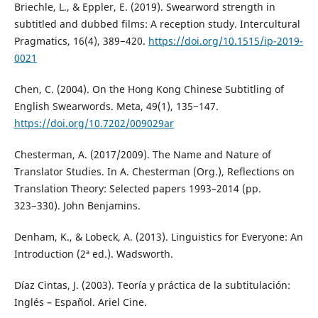
Briechle, L., & Eppler, E. (2019). Swearword strength in
subtitled and dubbed films: A reception study. Intercultural
Pragmatics, 16(4), 389−420.
https://doi.org/10.1515/ip-2019-
0021
Chen, C. (2004). On the Hong Kong Chinese Subtitling of
English Swearwords. Meta, 49(1), 135−147.
https://doi.org/10.7202/009029ar
Chesterman, A. (2017/2009). The Name and Nature of
Translator Studies. In A. Chesterman (Org.), Reflections on
Translation Theory: Selected papers 1993–2014 (pp.
323−330). John Benjamins.
Denham, K., & Lobeck, A. (2013). Linguistics for Everyone: An
Introduction (2ª ed.). Wadsworth.
Díaz Cintas, J. (2003). Teoría y práctica de la subtitulación:
Inglés – Español. Ariel Cine.