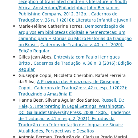
reception of translated children’s literature in South
Africa. Amsterdam/Philadelphia: John Benjamins
Publishing Company, 2012. 312p.
,
Cadernos de
Tradução: v. 36 n. 1 (2016): Literatura Infantil e Juvenil
Marie-Hélène Catherine Torres,
Democratização de
arquivos em bibliotecas digitais e hemerotecas: um
caminho para Histórias ou Micro Histórias da tradução
no Brasil
,
Cadernos de Tradução: v. 40 n. 1 (2020):
Edição Regular
Gilles Jean Abes,
Entrevista com Paulo Henriques
Britto
,
Cadernos de Tradução: v. 36 n. 3 (2016): Edição
Regular
Giuseppe Coppi, Nicoletta Cherobin, Rafael Ferreira
da Silva,
A Província das Amazonas, de Giuseppe
Coppi
,
Cadernos de Tradução: v. 42 n. esp. 1 (2022):
Traduzindo a Amazônia II
Hanna Beer, Silvana Aguiar dos Santos,
Russell, D.;
Hale, S. Interpreting in Legal Settings. Washington,
DC: Gallaudet University Press, 2008. 180p.
,
Cadernos
de Tradução: v. 41 n. esp. 2 (2021): Estudos da
Tradução e da Interpretação de Línguas de Sinais:
Atualidades, Perspectivas e Desafios
Antonie Berman, Tradução de: Clarissa Prado Marini,