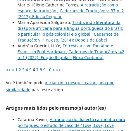
Marie-Hélène Catherine Torres,
A retradução como
espaço da tradução
,
Cadernos de Tradução: v. 37 n. 2
(2017): Edição Regular
Maria Aparecida Salgueiro,
Traduzindo literatura da
diáspora africana para a língua portuguesa do Brasil:
o particular, o pós-colonial e o global
,
Cadernos de
Tradução: v. 1 n. esp. (2014): Depois de Babel
Andréia Guerini, Li Ye,
Entrevista com Fan Xing e
Francisco Foot Hardman
,
Cadernos de Tradução: v. 42
n. 1 (2022): Edição Regular (Fluxo Contínuo)
<<
<
1
2
3
4
5
6
7
8
9
10
>
>>
Você também pode
iniciar uma pesquisa avançada por
similaridade
para este artigo.
Artigos mais lidos pelo mesmo(s) autor(es)
Catarina Xavier,
A tradução do dialecto caribenho para
português: o estudo de caso de “Love, Love, Love