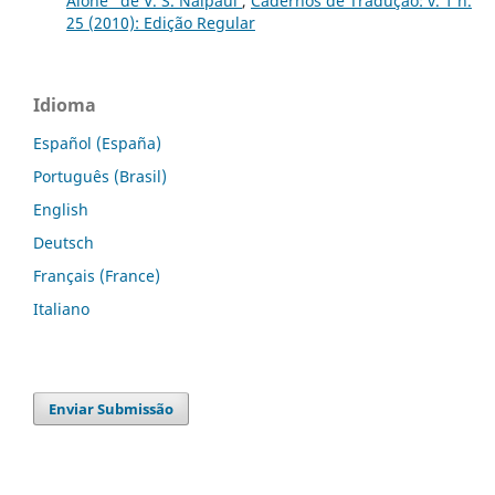
Alone” de V. S. Naipaul
,
Cadernos de Tradução: v. 1 n.
25 (2010): Edição Regular
Idioma
Español (España)
Português (Brasil)
English
Deutsch
Français (France)
Italiano
Enviar Submissão