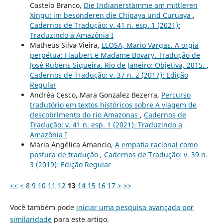
Castelo Branco,
Die Indianerstämme am mittleren
Xingu: im besonderen die Chipaya und Curuaya
,
Cadernos de Tradução: v. 41 n. esp. 1 (2021):
Traduzindo a Amazônia I
Matheus Silva Vieira,
LLOSA, Mario Vargas. A orgia
perpétua: Flaubert e Madame Bovary. Tradução de
José Rubens Siqueira. Rio de Janeiro: Objetiva, 2015.
,
Cadernos de Tradução: v. 37 n. 2 (2017): Edição
Regular
Andréa Cesco, Mara Gonzalez Bezerra,
Percurso
tradutório em textos históricos sobre A viagem de
descobrimento do rio Amazonas
,
Cadernos de
Tradução: v. 41 n. esp. 1 (2021): Traduzindo a
Amazônia I
Maria Angélica Amancio,
A empatia racional como
postura de tradução
,
Cadernos de Tradução: v. 39 n.
3 (2019): Edição Regular
<<
<
8
9
10
11
12
13
14
15
16
17
>
>>
Você também pode
iniciar uma pesquisa avançada por
similaridade
para este artigo.