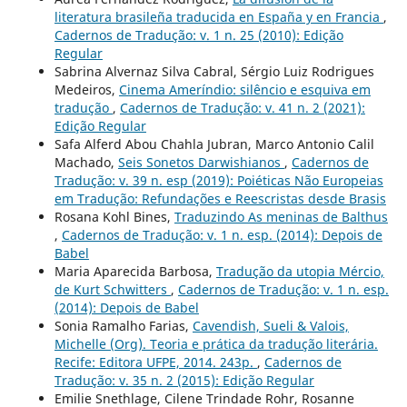
literatura brasileña traducida en España y en Francia
,
Cadernos de Tradução: v. 1 n. 25 (2010): Edição
Regular
Sabrina Alvernaz Silva Cabral, Sérgio Luiz Rodrigues
Medeiros,
Cinema Ameríndio: silêncio e esquiva em
tradução
,
Cadernos de Tradução: v. 41 n. 2 (2021):
Edição Regular
Safa Alferd Abou Chahla Jubran, Marco Antonio Calil
Machado,
Seis Sonetos Darwishianos
,
Cadernos de
Tradução: v. 39 n. esp (2019): Poiéticas Não Europeias
em Tradução: Refundações e Reescristas desde Brasis
Rosana Kohl Bines,
Traduzindo As meninas de Balthus
,
Cadernos de Tradução: v. 1 n. esp. (2014): Depois de
Babel
Maria Aparecida Barbosa,
Tradução da utopia Mércio,
de Kurt Schwitters
,
Cadernos de Tradução: v. 1 n. esp.
(2014): Depois de Babel
Sonia Ramalho Farias,
Cavendish, Sueli & Valois,
Michelle (Org). Teoria e prática da tradução literária.
Recife: Editora UFPE, 2014. 243p.
,
Cadernos de
Tradução: v. 35 n. 2 (2015): Edição Regular
Emilie Snethlage, Cilene Trindade Rohr, Rosanne