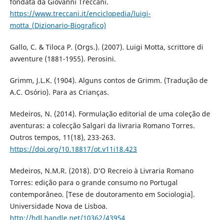
fondata da Giovanni Treccani.
https://www.treccani.it/enciclopedia/luigi-
motta_(Dizionario-Biografico)
Gallo, C. & Tiloca P. (Orgs.). (2007). Luigi Motta, scrittore di
avventure (1881-1955). Perosini.
Grimm, J.L.K. (1904). Alguns contos de Grimm. (Tradução de
A.C. Osório). Para as Crianças.
Medeiros, N. (2014). Formulação editorial de uma coleção de
aventuras: a colecção Salgari da livraria Romano Torres.
Outros tempos, 11(18), 233-263.
https://doi.org/10.18817/ot.v11i18.423
Medeiros, N.M.R. (2018). D’O Recreio à Livraria Romano
Torres: edição para o grande consumo no Portugal
contemporâneo. [Tese de doutoramento em Sociologia].
Universidade Nova de Lisboa.
http://hdl.handle.net/10362/43954